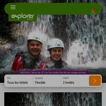
1
NOUVEAU : Bonus de 10 % sur les nuitées lors de vos voyages en train
Où
Quand
OMS
Tous les hôtels
Flexible
2 Invités