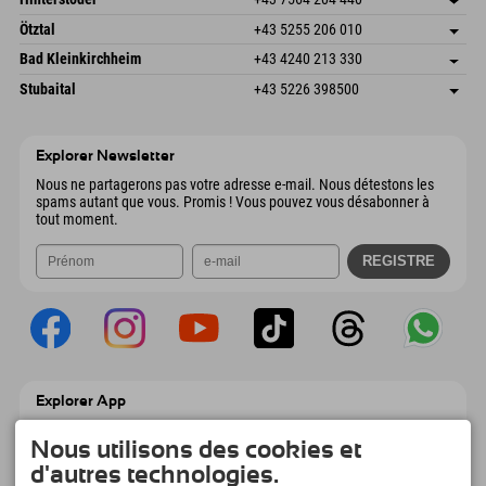
6272 Kaltenbach im Zillertal
Informations d'arrivée
Envoyer un e-mail
Freizeitpark 10
Enregistrer l'adresse
Autriche
Réservation
Ötztal
+43 5255 206 010
4573 Hinterstoder
Informations d'arrivée
Envoyer un e-mail
Gscheat 14
Enregistrer l'adresse
Autriche
Réservation
Bad Kleinkirchheim
+43 4240 213 330
6441 Umhausen
Informations d'arrivée
Envoyer un e-mail
Dorfstraße 24
Enregistrer l'adresse
Autriche
Réservation
Stubaital
+43 5226 398500
9546 Bad Kleinkirchheim
Informations d'arrivée
Envoyer un e-mail
Wiesenweg 6
Enregistrer l'adresse
Autriche
Réservation
6167 Neustift im Stubaital
Informations d'arrivée
Envoyer un e-mail
Autriche
Réservation
Explorer Newsletter
Envoyer un e-mail
Nous ne partagerons pas votre adresse e-mail. Nous détestons les
spams autant que vous. Promis ! Vous pouvez vous désabonner à
tout moment.
Explorer App
Téléchargez vos #ExplorerMoments, Mon
Explorer à emporter avec aperçu de vos
Nous utilisons des cookies et
réservations, liste de choses à faire, aperçu
d'autres technologies.
des restaurants et bien plus encore.