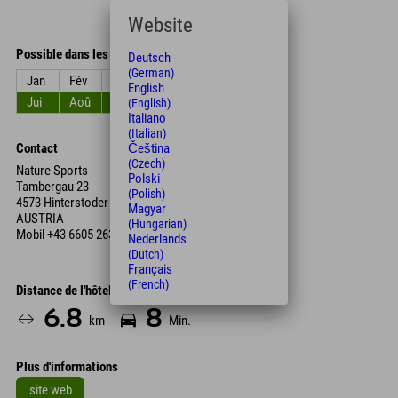
Website
Possible dans les mois
Deutsch
(German)
Jan
Fév
Mar
Avr
Mai
Jun
English
Jui
Aoû
Sep
Oct
Nov
Déc
(English)
Italiano
(Italian)
Contact
Čeština
(Czech)
Nature Sports
Polski
Tambergau 23
(Polish)
4573 Hinterstoder
Magyar
AUSTRIA
(Hungarian)
Mobil
+43 6605 263 755
Nederlands
(Dutch)
Français
(French)
Distance de l'hôtel
6.8
8
km
Min.
Plus d'informations
site web