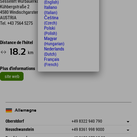
Sessellift Wurbauerkogel
(English)
Kühbergstraße 2
Italiano
4580 Windischgarsten
(Italian)
AUSTRIA
Čeština
Tel.
+43 7564 5275
(Czech)
Polski
(Polish)
Magyar
Distance de l'hôtel
(Hungarian)
Nederlands
18.2
23
km
Min.
(Dutch)
Français
(French)
Plus d'informations
site web
Allemagne
Oberstdorf
+49 8322 940 790
An der Breitach 3
Enregistrer l'adresse
Neuschwanstein
+49 8361 998 9000
87538 Fischen I. Allgäu
Informations d'arrivée
An der Riese 45
Enregistrer l'adresse