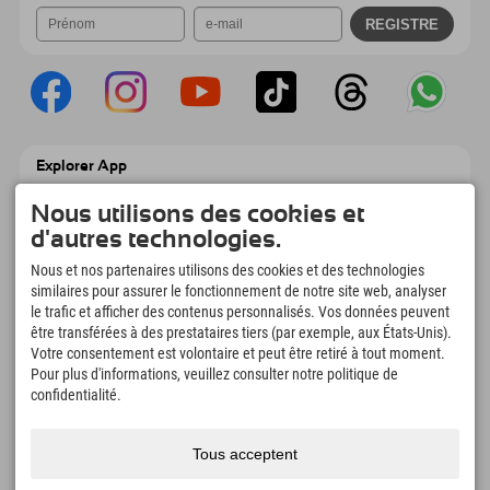
Explorer App
Téléchargez vos #ExplorerMoments, Mon
Nous utilisons des cookies et
Explorer à emporter avec aperçu de vos
réservations, liste de choses à faire, aperçu
d'autres technologies.
des restaurants et bien plus encore.
Téléchargez-le maintenant !
Nous et nos partenaires utilisons des cookies et des technologies
similaires pour assurer le fonctionnement de notre site web, analyser
le trafic et afficher des contenus personnalisés. Vos données peuvent
L'heure des moments d'exploration
être transférées à des prestataires tiers (par exemple, aux États-Unis).
Votre consentement est volontaire et peut être retiré à tout moment.
166
4.634
km
Pour plus d'informations, veuillez consulter notre politique de
Lacs de montagne et
Pistes de ski et de
piscines d'aventure
snowboard
confidentialité.
8.991
km
97
%
Sentiers de randonnée et
Nos clients nous
Tous acceptent
d'alpinisme
recommandent