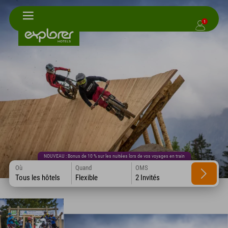
1
NOUVEAU : Bonus de 10 % sur les nuitées lors de vos voyages en train
Où
Quand
OMS
Tous les hôtels
Flexible
2 Invités