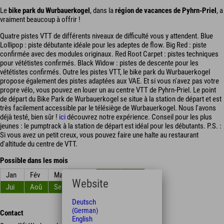
Le
bike park du Wurbauerkogel
, dans la
région de vacances de Pyhrn-Priel
, a
vraiment beaucoup à offrir !
Quatre pistes VTT de différents niveaux de difficulté vous y attendent. Blue
Lollipop : piste débutante idéale pour les adeptes de flow. Big Red : piste
confirmée avec des modules originaux. Red Root Carpet : pistes techniques
pour vététistes confirmés. Black Widow : pistes de descente pour les
vététistes confirmés. Outre les pistes VTT, le bike park du Wurbauerkogel
propose également des pistes adaptées aux VAE. Et si vous n'avez pas votre
propre vélo, vous pouvez en louer un au centre VTT de Pyhrn-Priel. Le point
de départ du Bike Park de Wurbauerkogel se situe à la station de départ et est
très facilement accessible par le télésiège de Wurbauerkogel. Nous l'avons
déjà testé, bien sûr !
ici
découvrez notre expérience. Conseil pour les plus
jeunes : le pumptrack à la station de départ est idéal pour les débutants. P.S. :
Si vous avez un petit creux, vous pouvez faire une halte au restaurant
d'altitude du centre de VTT.
Possible dans les mois
Jan
Fév
Mar
Avr
Mai
Jun
Website
Jui
Aoû
Sep
Oct
Nov
Déc
Deutsch
(German)
Contact
English