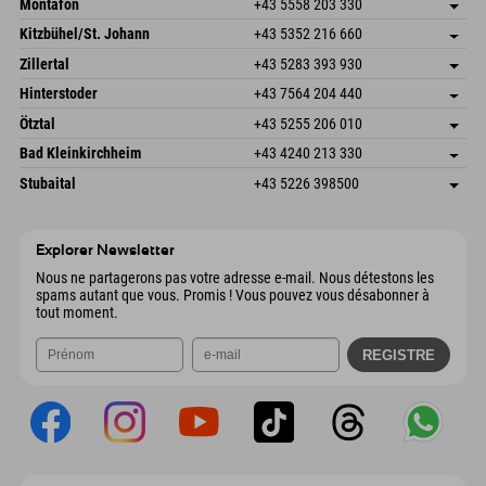
Montafon
+43 5558 203 330
Dorfstr. 127b
Enregistrer l'adresse
Kitzbühel/St. Johann
+43 5352 216 660
6793 Gaschurn/Montafon
Informations d'arrivée
Speckbacherstraße 87
Enregistrer l'adresse
Autriche
Réservation
Zillertal
+43 5283 393 930
6380 St. Johann in Tirol
Informations d'arrivée
Envoyer un e-mail
Schmiedau 2
Enregistrer l'adresse
Autriche
Réservation
Hinterstoder
+43 7564 204 440
6272 Kaltenbach im Zillertal
Informations d'arrivée
Envoyer un e-mail
Freizeitpark 10
Enregistrer l'adresse
Autriche
Réservation
Ötztal
+43 5255 206 010
4573 Hinterstoder
Informations d'arrivée
Envoyer un e-mail
Gscheat 14
Enregistrer l'adresse
Autriche
Réservation
Bad Kleinkirchheim
+43 4240 213 330
6441 Umhausen
Informations d'arrivée
Envoyer un e-mail
Dorfstraße 24
Enregistrer l'adresse
Autriche
Réservation
Stubaital
+43 5226 398500
9546 Bad Kleinkirchheim
Informations d'arrivée
Envoyer un e-mail
Wiesenweg 6
Enregistrer l'adresse
Autriche
Réservation
6167 Neustift im Stubaital
Informations d'arrivée
Envoyer un e-mail
Autriche
Réservation
Explorer Newsletter
Envoyer un e-mail
Nous ne partagerons pas votre adresse e-mail. Nous détestons les
spams autant que vous. Promis ! Vous pouvez vous désabonner à
tout moment.