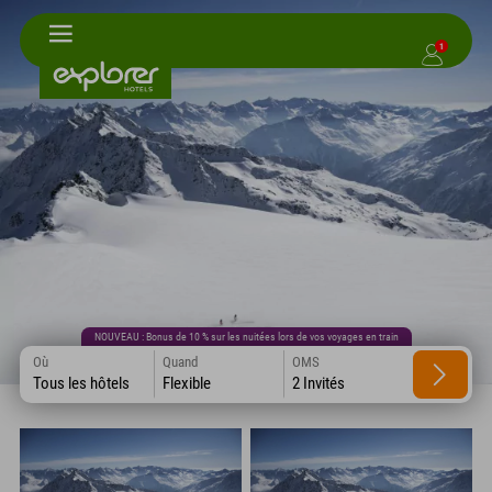
1
NOUVEAU : Bonus de 10 % sur les nuitées lors de vos voyages en train
Où
Quand
OMS
Tous les hôtels
Flexible
2 Invités