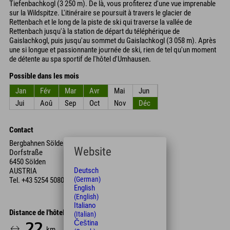
Tiefenbachkogl (3 250 m). De là, vous profiterez d'une vue imprenable
sur la Wildspitze. L'itinéraire se poursuit à travers le glacier de
Rettenbach et le long de la piste de ski qui traverse la vallée de
Rettenbach jusqu'à la station de départ du téléphérique de
Gaislachkogl, puis jusqu'au sommet du Gaislachkogl (3 058 m). Après
une si longue et passionnante journée de ski, rien de tel qu'un moment
de détente au spa sportif de l'hôtel d'Umhausen.
Possible dans les mois
Jan
Fév
Mar
Avr
Mai
Jun
Jui
Aoû
Sep
Oct
Nov
Déc
Contact
Bergbahnen Sölden
Website
Dorfstraße
6450 Sölden
Deutsch
AUSTRIA
(German)
Tel.
+43 5254 5080
English
(English)
Italiano
Distance de l'hôtel
(Italian)
Čeština
22
24
km
Min.