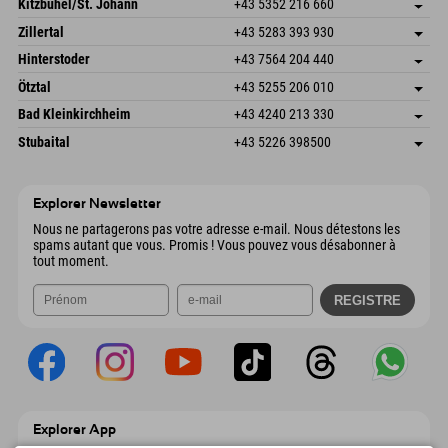
Kitzbühel/St. Johann
+43 5352 216 660
6793 Gaschurn/Montafon
Informations d'arrivée
Speckbacherstraße 87
Enregistrer l'adresse
Autriche
Réservation
Zillertal
+43 5283 393 930
6380 St. Johann in Tirol
Informations d'arrivée
Envoyer un e-mail
Schmiedau 2
Enregistrer l'adresse
Autriche
Réservation
Hinterstoder
+43 7564 204 440
6272 Kaltenbach im Zillertal
Informations d'arrivée
Envoyer un e-mail
Freizeitpark 10
Enregistrer l'adresse
Autriche
Réservation
Ötztal
+43 5255 206 010
4573 Hinterstoder
Informations d'arrivée
Envoyer un e-mail
Gscheat 14
Enregistrer l'adresse
Autriche
Réservation
Bad Kleinkirchheim
+43 4240 213 330
6441 Umhausen
Informations d'arrivée
Envoyer un e-mail
Dorfstraße 24
Enregistrer l'adresse
Autriche
Réservation
Stubaital
+43 5226 398500
9546 Bad Kleinkirchheim
Informations d'arrivée
Envoyer un e-mail
Wiesenweg 6
Enregistrer l'adresse
Autriche
Réservation
6167 Neustift im Stubaital
Informations d'arrivée
Envoyer un e-mail
Autriche
Réservation
Explorer Newsletter
Envoyer un e-mail
Nous ne partagerons pas votre adresse e-mail. Nous détestons les
spams autant que vous. Promis ! Vous pouvez vous désabonner à
tout moment.
Explorer App