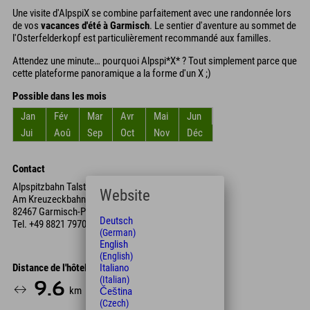
Une visite d'AlpspiX se combine parfaitement avec une randonnée lors
de vos
vacances d'été à Garmisch
. Le sentier d'aventure au sommet de
l'Osterfelderkopf est particulièrement recommandé aux familles.
Attendez une minute… pourquoi Alpspi*X* ? Tout simplement parce que
cette plateforme panoramique a la forme d'un X ;)
Possible dans les mois
Jan
Fév
Mar
Avr
Mai
Jun
Jui
Aoû
Sep
Oct
Nov
Déc
Contact
Alpspitzbahn Talstation
Website
Am Kreuzeckbahnhof
82467 Garmisch-Partenkirch
Deutsch
Tel.
+49 8821 7970
(German)
English
(English)
Distance de l'hôtel
Italiano
(Italian)
9.6
19
km
Min.
Čeština
(Czech)