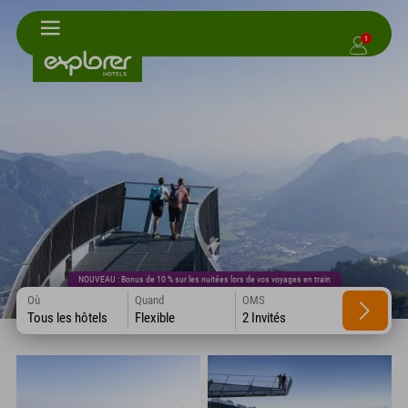
1
NOUVEAU : Bonus de 10 % sur les nuitées lors de vos voyages en train
Où
Quand
OMS
Tous les hôtels
Flexible
2 Invités