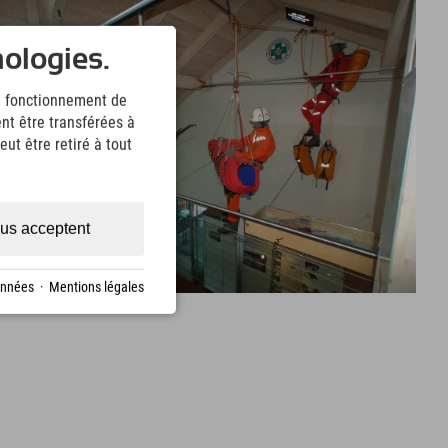
nologies.
le fonctionnement de
nt être transférées à
ut être retiré à tout
us acceptent
onnées
·
Mentions légales