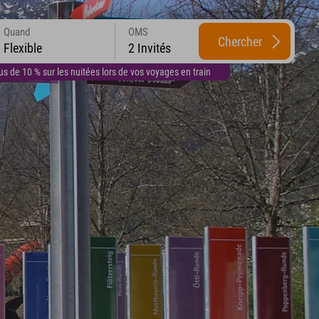
Quand
OMS
Chercher
Flexible
2 Invités
 de 10 % sur les nuitées lors de vos voyages en train