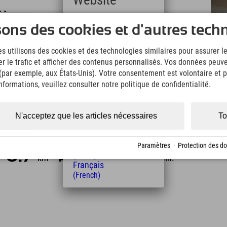
Website
 :
Deutsch
sons des cookies et d'autres tech
(German)
English
s utilisons des cookies et des technologies similaires pour assurer 
(English)
er le trafic et afficher des contenus personnalisés. Vos données peuve
Italiano
 (par exemple, aux États-Unis). Votre consentement est volontaire et pe
(Italian)
Čeština
formations, veuillez consulter notre politique de confidentialité.
(Czech)
Polski
(Polish)
N'acceptez que les articles nécessaires
To
Magyar
(Hungarian)
tance de l'hôtel
Nederlands
Paramètres
·
Protection des d
0.7
2
10
(Dutch)
km
Min.
Min.
Français
(French)