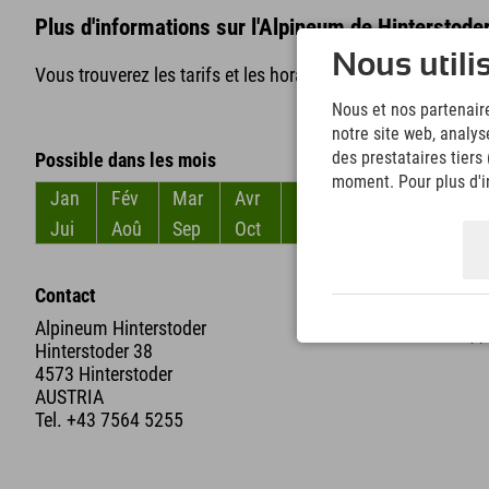
Plus d'informations sur l'Alpineum de Hinterstoder
Nous utili
Vous trouverez les tarifs et les horaires d'ouverture
ici
!
Nous et nos partenaire
notre site web, analys
des prestataires tiers
Possible dans les mois
moment. Pour plus d'in
Jan
Fév
Mar
Avr
Mai
Jun
Jui
Aoû
Sep
Oct
Nov
Déc
Contact
Dis
Alpineum Hinterstoder
Hinterstoder 38
4573 Hinterstoder
AUSTRIA
Tel.
+43 7564 5255