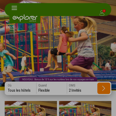
1
NOUVEAU : Bonus de 10 % sur les nuitées lors de vos voyages en train
Où
Quand
OMS
Tous les hôtels
Flexible
2 Invités