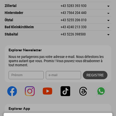
6793 Gaschurn/Montafon
Informations d'arrivée
Speckbacherstraße 87
Enregistrer l'adresse
Autriche
Réservation
Zillertal
+43 5283 393 930
6380 St. Johann in Tirol
Informations d'arrivée
Envoyer un e-mail
Schmiedau 2
Enregistrer l'adresse
Autriche
Réservation
Hinterstoder
+43 7564 204 440
6272 Kaltenbach im Zillertal
Informations d'arrivée
Envoyer un e-mail
Freizeitpark 10
Enregistrer l'adresse
Autriche
Réservation
Ötztal
+43 5255 206 010
4573 Hinterstoder
Informations d'arrivée
Envoyer un e-mail
Gscheat 14
Enregistrer l'adresse
Autriche
Réservation
Bad Kleinkirchheim
+43 4240 213 330
6441 Umhausen
Informations d'arrivée
Envoyer un e-mail
Dorfstraße 24
Enregistrer l'adresse
Autriche
Réservation
Stubaital
+43 5226 398500
9546 Bad Kleinkirchheim
Informations d'arrivée
Envoyer un e-mail
Wiesenweg 6
Enregistrer l'adresse
Autriche
Réservation
6167 Neustift im Stubaital
Informations d'arrivée
Envoyer un e-mail
Autriche
Réservation
Explorer Newsletter
Envoyer un e-mail
Nous ne partagerons pas votre adresse e-mail. Nous détestons les
spams autant que vous. Promis ! Vous pouvez vous désabonner à
tout moment.
Explorer App
Téléchargez vos #ExplorerMoments, Mon