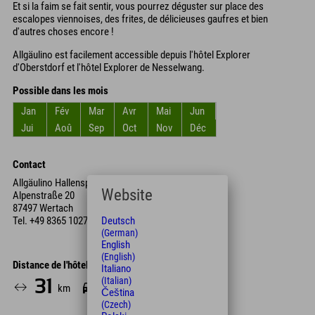
Et si la faim se fait sentir, vous pourrez déguster sur place des
escalopes viennoises, des frites, de délicieuses gaufres et bien
d'autres choses encore !
Allgäulino est facilement accessible depuis l'hôtel Explorer
d'Oberstdorf et l'hôtel Explorer de Nesselwang.
Possible dans les mois
Jan
Fév
Mar
Avr
Mai
Jun
Jui
Aoû
Sep
Oct
Nov
Déc
Contact
Allgäulino Hallenspielplatz
Website
Alpenstraße 20
87497 Wertach
Tel.
+49 8365 1027
Deutsch
(German)
English
(English)
Distance de l'hôtel
Italiano
(Italian)
31
33
km
Min.
Čeština
(Czech)