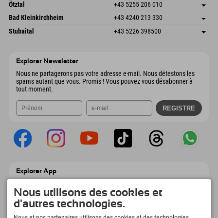
Freizeitpark 10
Enregistrer l'adresse
Autriche
Réservation
Ötztal
+43 5255 206 010
4573 Hinterstoder
Informations d'arrivée
Envoyer un e-mail
Gscheat 14
Enregistrer l'adresse
Autriche
Réservation
Bad Kleinkirchheim
+43 4240 213 330
6441 Umhausen
Informations d'arrivée
Envoyer un e-mail
Dorfstraße 24
Enregistrer l'adresse
Autriche
Réservation
Stubaital
+43 5226 398500
9546 Bad Kleinkirchheim
Informations d'arrivée
Envoyer un e-mail
Wiesenweg 6
Enregistrer l'adresse
Autriche
Réservation
6167 Neustift im Stubaital
Informations d'arrivée
Envoyer un e-mail
Autriche
Réservation
Explorer Newsletter
Envoyer un e-mail
Nous ne partagerons pas votre adresse e-mail. Nous détestons les
spams autant que vous. Promis ! Vous pouvez vous désabonner à
tout moment.
Explorer App
Téléchargez vos #ExplorerMoments, Mon
Explorer à emporter avec aperçu de vos
Nous utilisons des cookies et
réservations, liste de choses à faire, aperçu
d'autres technologies.
des restaurants et bien plus encore.
Téléchargez-le maintenant !
Nous et nos partenaires utilisons des cookies et des technologies