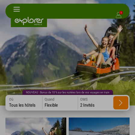
1
NOUVEAU : Bonus de 10 % sur les nuitées lors de vos voyages en train
Où
Quand
OMS
Tous les hôtels
Flexible
2 Invités