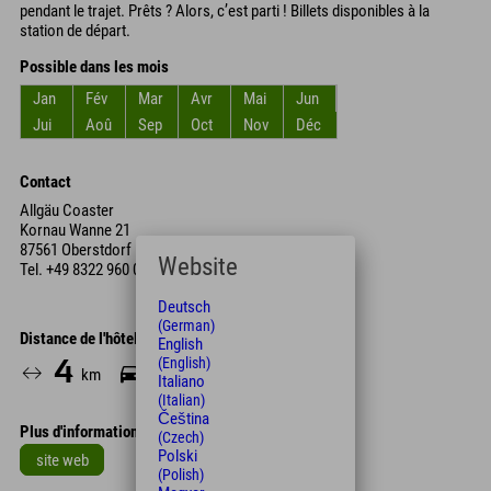
pendant le trajet. Prêts ? Alors, c’est parti ! Billets disponibles à la
station de départ.
Possible dans les mois
Jan
Fév
Mar
Avr
Mai
Jun
Jui
Aoû
Sep
Oct
Nov
Déc
Contact
Allgäu Coaster
Kornau Wanne 21
87561 Oberstdorf
Website
Tel.
+49 8322 960 00
Deutsch
(German)
Distance de l'hôtel
English
(English)
4
7
km
Min.
Italiano
(Italian)
Čeština
Plus d'informations
(Czech)
Polski
site web
(Polish)