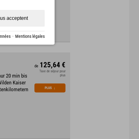
us acceptent
onnées
·
Mentions légales
125,64 €
de
Taxe de séjour pour
ur 20 min bis
plus
Wilden Kaiser
PLUS
↓
stenkilometern