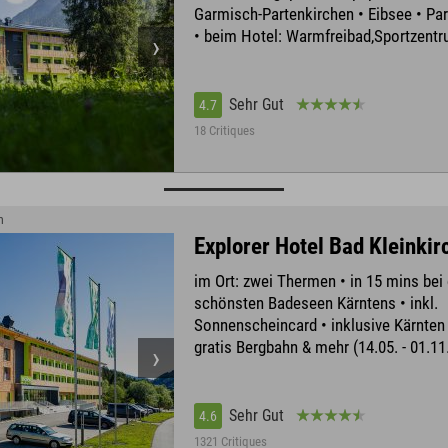
Garmisch-Partenkirchen • Eibsee • P
• beim Hotel: Warmfreibad,Sportzent
Sehr Gut
4.7
18 Critiques
m
Explorer Hotel Bad Kleinki
im Ort: zwei Thermen • in 15 mins bei
schönsten Badeseen Kärntens • inkl.
Sonnenscheincard • inklusive Kärnten
gratis Bergbahn & mehr (14.05. - 01.11
Sehr Gut
4.6
1321 Critiques