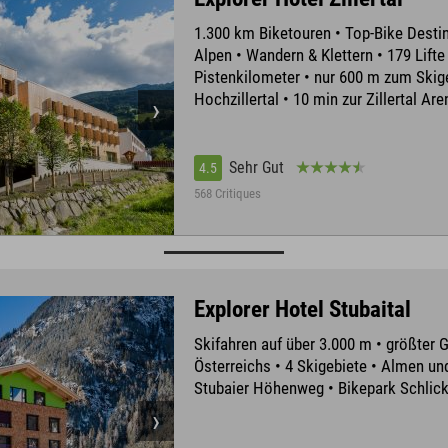
1.300 km Biketouren • Top-Bike Destin
Alpen • Wandern & Klettern • 179 Lifte
Pistenkilometer • nur 600 m zum Skig
Hochzillertal • 10 min zur Zillertal Are
Sehr Gut
4.5
568 Critiques
Explorer Hotel Stubaital
Skifahren auf über 3.000 m • größter 
Österreichs • 4 Skigebiete • Almen un
Stubaier Höhenweg • Bikepark Schlic