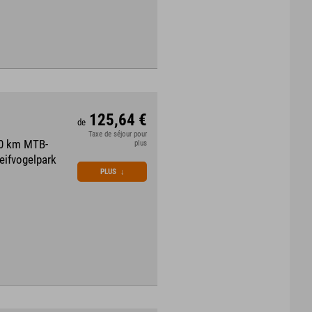
125,64 €
de
Taxe de séjour pour
70 km MTB-
plus
eifvogelpark
PLUS
↓