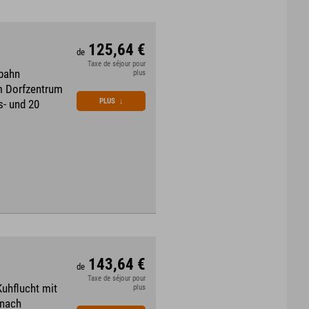
125,64 €
de
Taxe de séjour pour
gbahn
plus
um Dorfzentrum
PLUS
↓
s- und 20
143,64 €
de
Taxe de séjour pour
Kuhflucht mit
plus
 nach