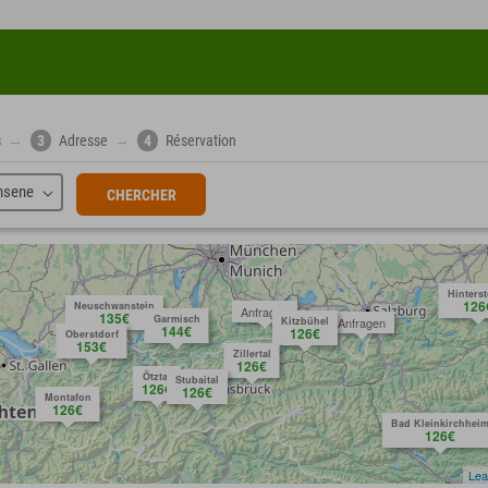
s
→
3
Adresse
→
4
Réservation
hsene
CHERCHER
Hinters
126
Neuschwanstein
Anfragen
135€
Garmisch
Kitzbühel
Anfragen
144€
126€
Oberstdorf
153€
Zillertal
126€
Ötztal
Stubaital
126€
126€
Montafon
126€
Bad Kleinkirchhei
126€
Lea