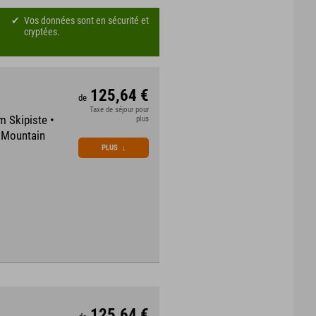
Vos données sont en sécurité et
cryptées.
125,64 €
de
Taxe de séjour pour
m Skipiste •
plus
m Mountain
PLUS
↓
125,64 €