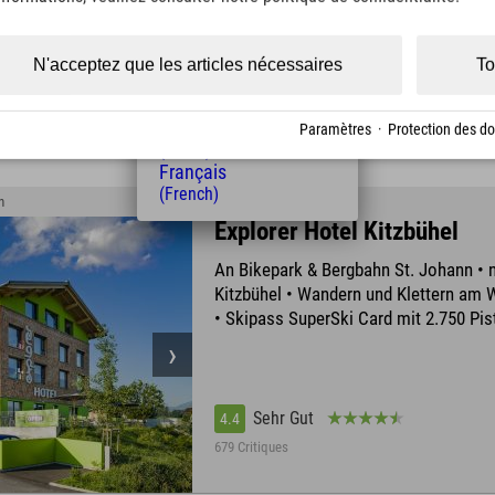
(Czech)
Polski
(Polish)
N'acceptez que les articles nécessaires
To
Sehr Gut
4.4
Magyar
(Hungarian)
945 Critiques
Nederlands
Paramètres
·
Protection des d
(Dutch)
Français
(French)
n
Explorer Hotel Kitzbühel
An Bikepark & Bergbahn St. Johann • n
Kitzbühel • Wandern und Klettern am 
• Skipass SuperSki Card mit 2.750 Pi
Sehr Gut
4.4
679 Critiques