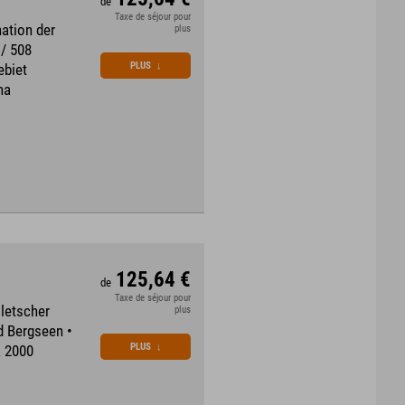
de
Taxe de séjour pour
ation der
plus
 / 508
PLUS
↓
ebiet
na
125,64 €
de
Taxe de séjour pour
Gletscher
plus
d Bergseen •
PLUS
↓
k 2000