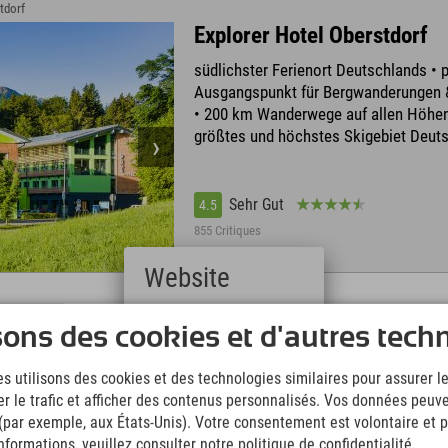
tdorf
Explorer Hotel Oberstdorf
südlichster Ferienort Deutschlands • p
Ausgangspunkt für Bergwanderungen 
• 200 km Wanderwege auf allen Höhen
größtes und höchstes Skigebiet Deut
Sehr Gut
4.5
855 Critiques
Website
Deutsch
 › Nesselwang
sons des cookies et d'autres tech
(German)
Explorer Hotel Neuschwans
English
s utilisons des cookies et des technologies similaires pour assurer 
An der Alpspitzbahn in Nesselwang mi
(English)
er le trafic et afficher des contenus personnalisés. Vos données peuve
Italiano
Sommerrodeln & Alpspitzkick • nur 20
(Italian)
 (par exemple, aux États-Unis). Votre consentement est volontaire et pe
Königsschlössern • Pisten, Skischule,
Čeština
formations, veuillez consulter notre politique de confidentialité.
& täglich Nachtskifahren direkt am Ho