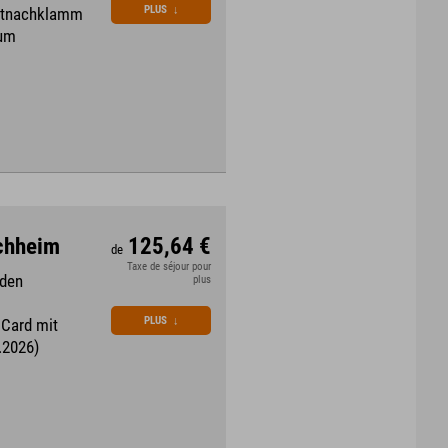
PLUS
↓
artnachklamm
rum
rchheim
125,64 €
de
Taxe de séjour pour
 den
plus
PLUS
↓
 Card mit
.2026)