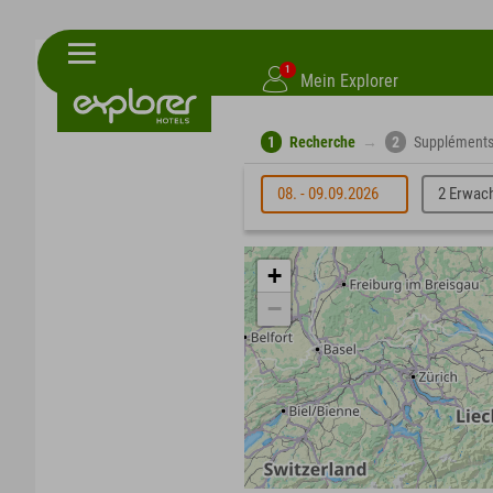
1
Mein Explorer
1
Recherche
→
2
Supplément
08. - 09.09.2026
2 Erwac
+
−