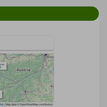
toder
€
m
flet
| Map data © OpenStreetMap contributors