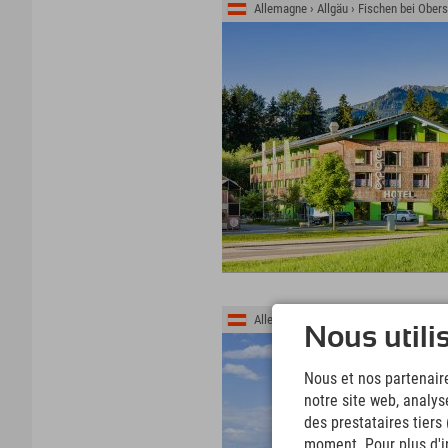
Allemagne › Allgäu › Fischen bei Obers
Allemagne › Allgäu › Königsschlösser
Nous utili
Nous et nos partenaire
notre site web, analys
des prestataires tiers
moment. Pour plus d'in