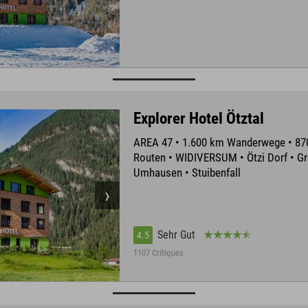
Explorer Hotel Ötztal
AREA 47 • 1.600 km Wanderwege • 8
Routen • WIDIVERSUM • Ötzi Dorf • Gr
Umhausen • Stuibenfall
Sehr Gut
4.5
1107 Critiques