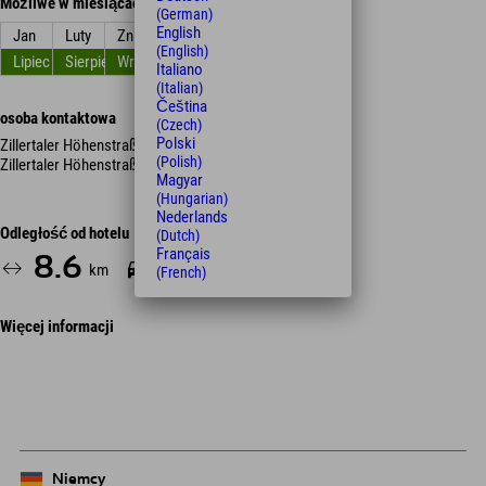
Możliwe w miesiącach
(German)
English
Jan
Luty
Zniszczyć
kwiecień
Móc
Czerwiec
(English)
Lipiec
Sierpień
Wrzesień
Październik
Listopad
Grudzień
Italiano
(Italian)
Čeština
osoba kontaktowa
(Czech)
Polski
Zillertaler Höhenstraße Mautstelle
(Polish)
Zillertaler Höhenstraße
Magyar
(Hungarian)
Nederlands
Odległość od hotelu
(Dutch)
Français
8.6
20
km
Min.
(French)
Więcej informacji
Leaflet
| Map data © OpenStreetMap contributors
+
−
Niemcy