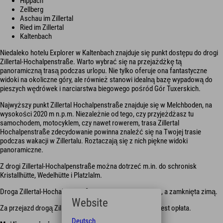
Hippach
Zellberg
Aschau im Zillertal
Ried im Zillertal
Kaltenbach
Niedaleko hotelu Explorer w Kaltenbach znajduje się punkt dostępu do drogi
Zillertal-Hochalpenstraße. Warto wybrać się na przejażdżkę tą
panoramiczną trasą podczas urlopu. Nie tylko oferuje ona fantastyczne
widoki na okoliczne góry, ale również stanowi idealną bazę wypadową do
pieszych wędrówek i narciarstwa biegowego pośród Gór Tuxerskich.
Najwyższy punkt Zillertal Hochalpenstraße znajduje się w Melchboden, na
wysokości 2020 m n.p.m. Niezależnie od tego, czy przyjeżdżasz tu
samochodem, motocyklem, czy nawet rowerem, trasa Zillertal
Hochalpenstraße zdecydowanie powinna znaleźć się na Twojej trasie
podczas wakacji w Zillertalu. Roztaczają się z nich piękne widoki
panoramiczne.
Z drogi Zillertal-Hochalpenstraße można dotrzeć m.in. do schronisk
Kristallhütte, Wedelhütte i Platzlalm.
Droga Zillertal-Hochalpenstraße jest otwarta tylko latem, a zamknięta zimą.
Website
Za przejazd drogą Zillertal-Hochalpenstraße pobierana jest opłata.
Deutsch