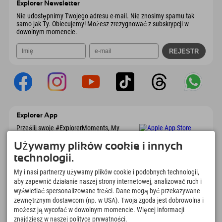
Explorer Newsletter
Wyślij e-mail
Nie udostępnimy Twojego adresu e-mail. Nie znosimy spamu tak
samo jak Ty. Obiecujemy! Możesz zrezygnować z subskrypcji w
dowolnym momencie.
Explorer App
Prześlij swoje #ExplorerMoments, My
Explorer To Go z przeglądem rezerwacji, listą
marzeń, przeglądem restauracji i wieloma
Używamy plików cookie i innych
innymi. Pobierz teraz!
technologii.
My i nasi partnerzy używamy plików cookie i podobnych technologii,
Czas na chwile odkrywcy
aby zapewnić działanie naszej strony internetowej, analizować ruch i
wyświetlać spersonalizowane treści. Dane mogą być przekazywane
166
4.634
km
zewnętrznym dostawcom (np. w USA). Twoja zgoda jest dobrowolna i
Jeziora górskie i baseny
Stoki do jazdy na nartach i
możesz ją wycofać w dowolnym momencie. Więcej informacji
rekreacyjne
snowboardzie
znajdziesz w naszej polityce prywatności.