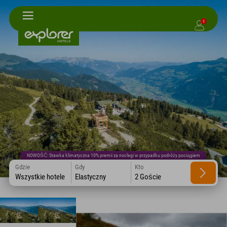
1
NOWOŚĆ: Stawka klimatyczna 10% premii za noclegi w przypadku podróży pociągiem
Gdzie
Gdy
Kto
Wszystkie hotele
Elastyczny
2 Goście