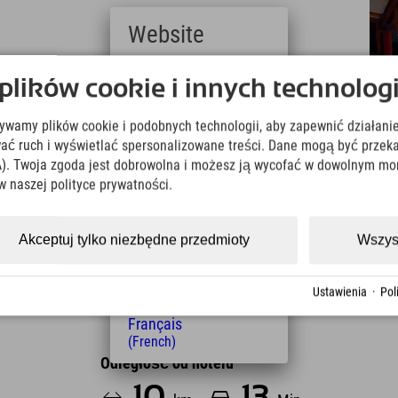
Website
Deutsch
m kominkowym, kamienną wanną, sauną fińską,
ików cookie i innych technologi
(German)
i relaks, którego potrzebujesz.
English
żywamy plików cookie i podobnych technologii, aby zapewnić działanie
(English)
iesz doskonały relaks, ale także, jako atrakcję,
Italiano
ować ruch i wyświetlać spersonalizowane treści. Dane mogą być prz
ry Allgäu. Można również zarezerwować różne
(Italian)
). Twoja zgoda jest dobrowolna i możesz ją wycofać w dowolnym mo
ić swoje ciało.
Čeština
w naszej polityce prywatności.
(Czech)
Neuschwanstein, do Wonnemar dotrzesz w 35 minut.
Polski
(Polish)
Akceptuj tylko niezbędne przedmioty
Wszys
Magyar
(Hungarian)
Nederlands
Ustawienia
·
Pol
(Dutch)
Français
(French)
Odległość od hotelu
10
13