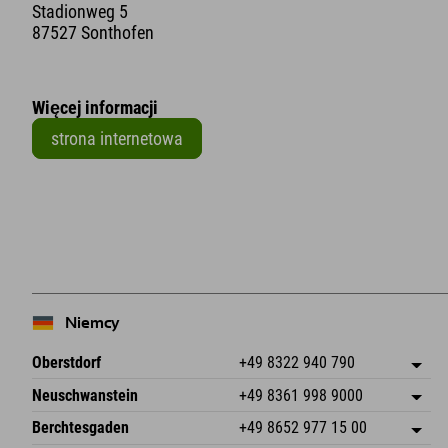
Stadionweg 5
87527 Sonthofen
Więcej informacji
strona internetowa
+
−
Niemcy
Oberstdorf
+49 8322 940 790
An der Breitach 3
Zapisz adres
Neuschwanstein
+49 8361 998 9000
87538 Fischen I. Allgäu
Informacje o przyjeździe
An der Riese 45
Zapisz adres
Niemcy
Książka
Berchtesgaden
+49 8652 977 15 00
87484 Nesselwang im Allgäu
Informacje o przyjeździe
Wyślij e-mail