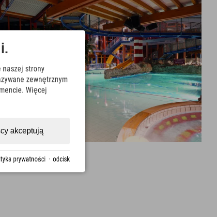
i.
 naszej strony
ekazywane zewnętrznym
mencie. Więcej
cy akceptują
ityka prywatności
·
odcisk