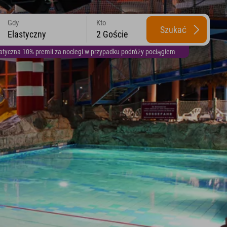
Gdy
Kto
Szukać
Elastyczny
2 Goście
yczna 10% premii za noclegi w przypadku podróży pociągiem