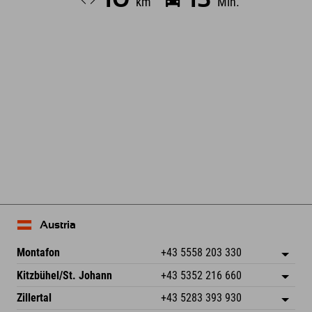
km
Min.
Leaflet
| Map data © OpenStreetMap contributors
Austria
Montafon
+43 5558 203 330
Dorfstr. 127b
Zapisz adres
Kitzbühel/St. Johann
+43 5352 216 660
6793 Gaschurn/Montafon
Informacje o przyjeździe
Speckbacherstraße 87
Zapisz adres
Austria
Książka
Zillertal
+43 5283 393 930
6380 St. Johann in Tirol
Informacje o przyjeździe
Wyślij e-mail