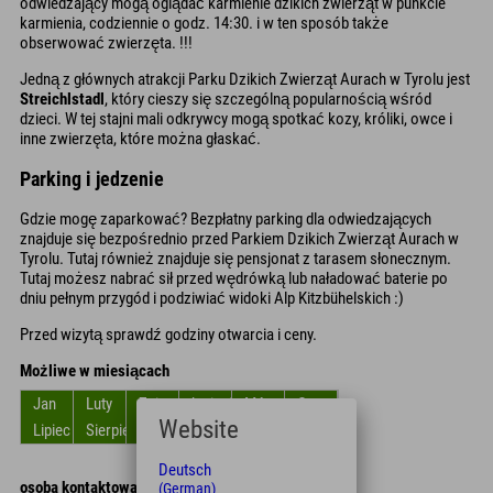
odwiedzający mogą oglądać karmienie dzikich zwierząt w punkcie
karmienia, codziennie o godz. 14:30. i w ten sposób także
obserwować zwierzęta. !!!
Jedną z głównych atrakcji Parku Dzikich Zwierząt Aurach w Tyrolu jest
Streichlstadl
, który cieszy się szczególną popularnością wśród
dzieci. W tej stajni mali odkrywcy mogą spotkać kozy, króliki, owce i
inne zwierzęta, które można głaskać.
Parking i jedzenie
Gdzie mogę zaparkować? Bezpłatny parking dla odwiedzających
znajduje się bezpośrednio przed Parkiem Dzikich Zwierząt Aurach w
Tyrolu. Tutaj również znajduje się pensjonat z tarasem słonecznym.
Tutaj możesz nabrać sił przed wędrówką lub naładować baterie po
dniu pełnym przygód i podziwiać widoki Alp Kitzbühelskich :)
Przed wizytą sprawdź godziny otwarcia i ceny.
Możliwe w miesiącach
Jan
Luty
Zniszczyć
kwiecień
Móc
Czerwiec
Website
Lipiec
Sierpień
Wrzesień
Październik
Listopad
Grudzień
Deutsch
osoba kontaktowa
(German)