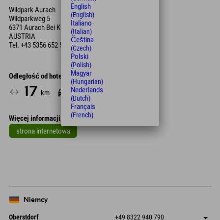
English
Wildpark Aurach
(English)
Wildparkweg 5
Italiano
6371 Aurach Bei Kitzbühel
(Italian)
AUSTRIA
Čeština
Tel.
+43 5356 652 51
(Czech)
Polski
(Polish)
Magyar
Odległość od hotelu
(Hungarian)
17
26
Nederlands
km
Min.
(Dutch)
Français
(French)
Więcej informacji
strona internetowa
Leaflet
| Map data © OpenStreetMap contributors
+
−
Niemcy
Oberstdorf
+49 8322 940 790