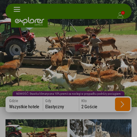
1
NOWOŚĆ: Stawka klimatyczna 10% premii za noclegi w przypadku podróży pociągiem
Gdzie
Gdy
Kto
Wszystkie hotele
Elastyczny
2 Goście