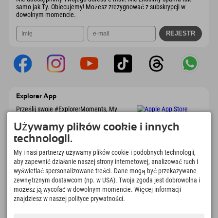
samo jak Ty. Obiecujemy! Możesz zrezygnować z subskrypcji w
dowolnym momencie.
Explorer App
Prześlij swoje #ExplorerMoments, My
Explorer To Go z przeglądem rezerwacji, listą
marzeń, przeglądem restauracji i wieloma
Używamy plików cookie i innych
innymi. Pobierz teraz!
technologii.
My i nasi partnerzy używamy plików cookie i podobnych technologii,
Czas na chwile odkrywcy
aby zapewnić działanie naszej strony internetowej, analizować ruch i
wyświetlać spersonalizowane treści. Dane mogą być przekazywane
166
4.634
km
zewnętrznym dostawcom (np. w USA). Twoja zgoda jest dobrowolna i
Jeziora górskie i baseny
Stoki do jazdy na nartach i
możesz ją wycofać w dowolnym momencie. Więcej informacji
rekreacyjne
snowboardzie
znajdziesz w naszej polityce prywatności.
8.991
km
97
%
Szlaki do pieszych
Nasi goście nas polecają