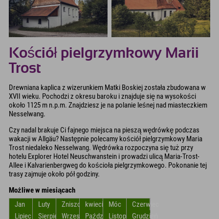
Kościół pielgrzymkowy Marii
Trost
Drewniana kaplica z wizerunkiem Matki Boskiej została zbudowana w
XVII wieku. Pochodzi z okresu baroku i znajduje się na wysokości
około 1125 m n.p.m. Znajdziesz je na polanie leśnej nad miasteczkiem
Nesselwang.
Czy nadal brakuje Ci fajnego miejsca na pieszą wędrówkę podczas
wakacji w Allgäu? Następnie polecamy kościół pielgrzymkowy Maria
Trost niedaleko Nesselwang. Wędrówka rozpoczyna się tuż przy
hotelu Explorer Hotel Neuschwanstein i prowadzi ulicą Maria-Trost-
Allee i Kalvarienbergweg do kościoła pielgrzymkowego. Pokonanie tej
trasy zajmuje około pół godziny.
Możliwe w miesiącach
Jan
Luty
Zniszczyć
kwiecień
Móc
Czerwiec
Lipiec
Sierpień
Wrzesień
Październik
Listopad
Grudzień