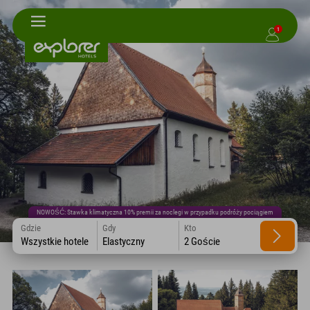
1
NOWOŚĆ: Stawka klimatyczna 10% premii za noclegi w przypadku podróży pociągiem
Gdzie
Gdy
Kto
Wszystkie hotele
Elastyczny
2 Goście