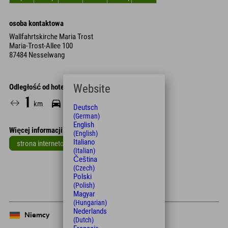
osoba kontaktowa
Wallfahrtskirche Maria Trost
Maria-Trost-Allee 100
87484 Nesselwang
Website
Odległość od hotelu
1
32
km
Min.
Deutsch
(German)
English
Więcej informacji
(English)
Italiano
strona internetowa
(Italian)
Čeština
Leaflet
| Map data © OpenStreetMap contributors
(Czech)
+
Polski
(Polish)
−
Magyar
(Hungarian)
Nederlands
Niemcy
(Dutch)