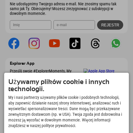
Nie udostępnimy Twojego adresu e-mail. Nie znosimy spamu tak
samo jak Ty. Obiecujemy! Możesz zrezygnować z subskrypcji w
dowolnym momencie.
Explorer App
Prześlij swoje #ExplorerMoments, My
Explorer To Go z przeglądem rezerwacji, listą
marzeń, przeglądem restauracji i wieloma
Używamy plików cookie i innych
innymi. Pobierz teraz!
technologii.
My i nasi partnerzy używamy plików cookie i podobnych technologii,
Czas na chwile odkrywcy
aby zapewnić działanie naszej strony internetowej, analizować ruch i
wyświetlać spersonalizowane treści. Dane mogą być przekazywane
166
4.634
km
zewnętrznym dostawcom (np. w USA). Twoja zgoda jest dobrowolna i
Jeziora górskie i baseny
Stoki do jazdy na nartach i
możesz ją wycofać w dowolnym momencie. Więcej informacji
rekreacyjne
snowboardzie
znajdziesz w naszej polityce prywatności.
8.991
km
97
%