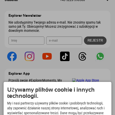
9546 Bad Kleinkirchheim
Informacje o przyjeździe
Wyślij e-mail
Wiesenweg 6
Zapisz adres
Austria
Książka
6167 Neustift im Stubaital
Informacje o przyjeździe
Wyślij e-mail
Austria
Książka
Explorer Newsletter
Wyślij e-mail
Nie udostępnimy Twojego adresu e-mail. Nie znosimy spamu tak
samo jak Ty. Obiecujemy! Możesz zrezygnować z subskrypcji w
dowolnym momencie.
Explorer App
Prześlij swoje #ExplorerMoments, My
Explorer To Go z przeglądem rezerwacji, listą
marzeń, przeglądem restauracji i wieloma
Używamy plików cookie i innych
innymi. Pobierz teraz!
technologii.
My i nasi partnerzy używamy plików cookie i podobnych technologii,
Czas na chwile odkrywcy
aby zapewnić działanie naszej strony internetowej, analizować ruch i
wyświetlać spersonalizowane treści. Dane mogą być przekazywane
166
4.634
km