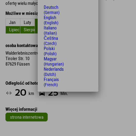
ofertę wielu małych, przytulnych sklepików.
Deutsch
(German)
Możliwe w miesiącach
English
Jan
Luty
Zniszczyć
kwiecień
Móc
Czerwiec
(English)
Italiano
Lipiec
Sierpień
Wrzesień
Październik
Listopad
Grudzień
(Italian)
Čeština
(Czech)
osoba kontaktowa
Polski
Walderlebniszentrum Ziegelwies
(Polish)
Tiroler Str. 10
Magyar
87629 Füssen
(Hungarian)
Nederlands
(Dutch)
Français
Odległość od hotelu
(French)
20
25
km
Min.
Więcej informacji
strona internetowa