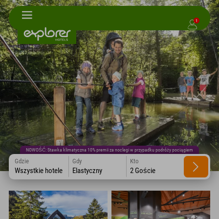
1
NOWOŚĆ: Stawka klimatyczna 10% premii za noclegi w przypadku podróży pociągiem
Gdzie
Gdy
Kto
Wszystkie hotele
Elastyczny
2 Goście