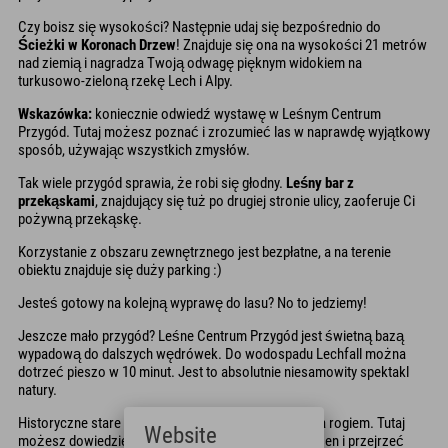
Czy boisz się wysokości? Następnie udaj się bezpośrednio do
Ścieżki w Koronach Drzew
! Znajduje się ona na wysokości 21 metrów
nad ziemią i nagradza Twoją odwagę pięknym widokiem na
turkusowo-zieloną rzekę Lech i Alpy.
Wskazówka:
koniecznie odwiedź wystawę w Leśnym Centrum
Przygód. Tutaj możesz poznać i zrozumieć las w naprawdę wyjątkowy
sposób, używając wszystkich zmysłów.
Tak wiele przygód sprawia, że robi się głodny.
Leśny bar z
przekąskami
, znajdujący się tuż po drugiej stronie ulicy, zaoferuje Ci
pożywną przekąskę.
Korzystanie z obszaru zewnętrznego jest bezpłatne, a na terenie
obiektu znajduje się duży parking :)
Jesteś gotowy na kolejną wyprawę do lasu? No to jedziemy!
Jeszcze mało przygód? Leśne Centrum Przygód jest świetną bazą
wypadową do dalszych wędrówek. Do wodospadu Lechfall można
dotrzeć pieszo w 10 minut. Jest to absolutnie niesamowity spektakl
natury.
Historyczne stare miasto również znajduje się tuż za rogiem. Tutaj
Website
możesz dowiedzieć się więcej o historii miasta Füssen i przejrzeć