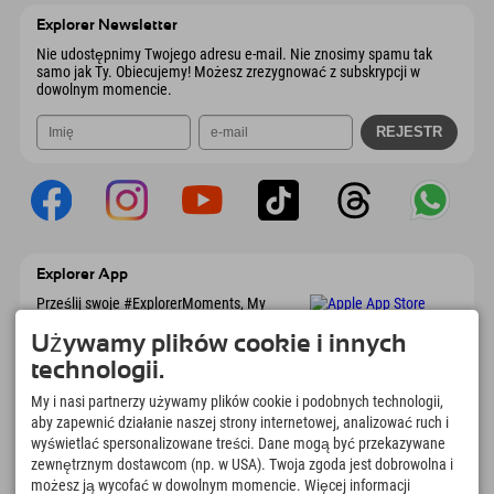
Wyślij e-mail
Austria
Książka
Explorer Newsletter
Wyślij e-mail
Nie udostępnimy Twojego adresu e-mail. Nie znosimy spamu tak
samo jak Ty. Obiecujemy! Możesz zrezygnować z subskrypcji w
dowolnym momencie.
Explorer App
Prześlij swoje #ExplorerMoments, My
Explorer To Go z przeglądem rezerwacji, listą
marzeń, przeglądem restauracji i wieloma
Używamy plików cookie i innych
innymi. Pobierz teraz!
technologii.
My i nasi partnerzy używamy plików cookie i podobnych technologii,
Czas na chwile odkrywcy
aby zapewnić działanie naszej strony internetowej, analizować ruch i
wyświetlać spersonalizowane treści. Dane mogą być przekazywane
166
4.634
km
zewnętrznym dostawcom (np. w USA). Twoja zgoda jest dobrowolna i
Jeziora górskie i baseny
Stoki do jazdy na nartach i
możesz ją wycofać w dowolnym momencie. Więcej informacji
rekreacyjne
snowboardzie