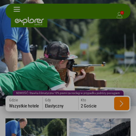
1
NOWOŚĆ: Stawka klimatyczna 10% premii za noclegi w przypadku podróży pociągiem
Gdzie
Gdy
Kto
Wszystkie hotele
Elastyczny
2 Goście