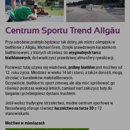
Centrum Sportu Trend Allgäu
Przy odrobinie praktyki będziesz tak dobry, jak mistrz olimpijski w
biathlonie z Allgäu, Michael Greis. Dzięki prawdziwym karabinkom
biathlonowym, z których strzelasz do
oryginalnych tarcz
biathlonowych
, doświadczysz prawdziwej atmosfery rywalizacji.
Ponieważ tutaj używa się wiatrówek,
próbny biathlon
jest możliwy od
12. roku życia. Młodzież w wieku 14 lat i starsi, a także dorośli, mogą
strzelać z karabinków małokalibrowych.
Oczywiście, biathlon to sport zimowy, ale aby móc spróbować go
również podczas wakacji letnich, zamiast nart założysz buty do
biegania i przebiegniesz dystans truchtem.
Jeśli wolisz tradycyjne strzelectwo, modne centrum sportowe w
Nesselwang oferuje również
łucznictwo na torze 3D
z 12
stanowiskami.
Możliwe w miesiącach