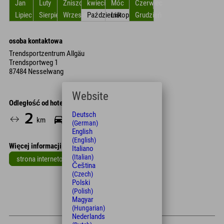
Jan
Luty
Zniszczyć
kwiecień
Móc
Czerwiec
Lipiec
Sierpień
Wrzesień
Październik
Listopad
Grudzień
osoba kontaktowa
Trendsportzentrum Allgäu
Trendsportweg 1
87484 Nesselwang
Website
Odległość od hotelu
Deutsch
2
6
26
km
Min.
Min.
(German)
English
(English)
Więcej informacji
Italiano
(Italian)
strona internetowa
Čeština
(Czech)
Leaflet
| Map data © OpenStreetMap contributors
Polski
+
(Polish)
Magyar
−
(Hungarian)
Nederlands