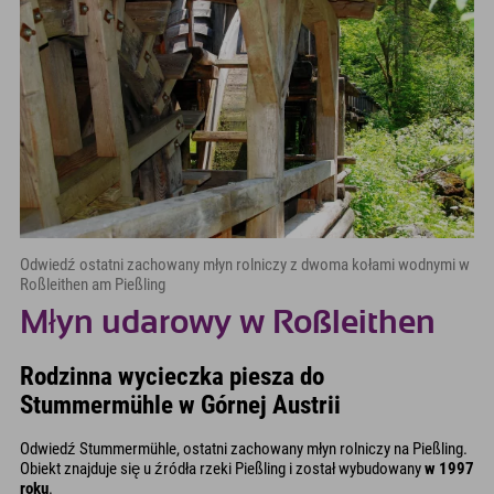
Odwiedź ostatni zachowany młyn rolniczy z dwoma kołami wodnymi w
Roßleithen am Pießling
Młyn udarowy w Roßleithen
Rodzinna wycieczka piesza do
Stummermühle w Górnej Austrii
Odwiedź Stummermühle, ostatni zachowany młyn rolniczy na Pießling.
Obiekt znajduje się u źródła rzeki Pießling i został wybudowany
w 1997
roku
.