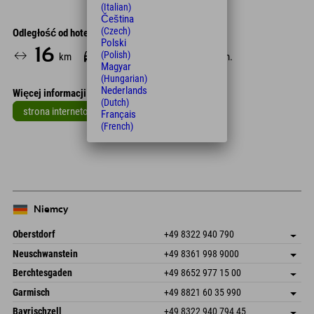
(Italian)
Čeština
(Czech)
Odległość od hotelu
Polski
16
16
159
(Polish)
km
Min.
Min.
Magyar
(Hungarian)
Nederlands
Więcej informacji
(Dutch)
strona internetowa
Français
(French)
Leaflet
| Map data © OpenStreetMap contributors
+
−
Niemcy
Oberstdorf
+49 8322 940 790
An der Breitach 3
Zapisz adres
Neuschwanstein
+49 8361 998 9000
87538 Fischen I. Allgäu
Informacje o przyjeździe
An der Riese 45
Zapisz adres
Niemcy
Książka
Berchtesgaden
+49 8652 977 15 00
87484 Nesselwang im Allgäu
Informacje o przyjeździe
Wyślij e-mail
Hofreitstr. 7
Zapisz adres
Niemcy
Książka
Garmisch
+49 8821 60 35 990
83471 Schönau am Königssee
Informacje o przyjeździe
Wyślij e-mail
Frickenstraße 22
Zapisz adres
Niemcy
Książka
Bayrischzell
+49 8322 940 794 45