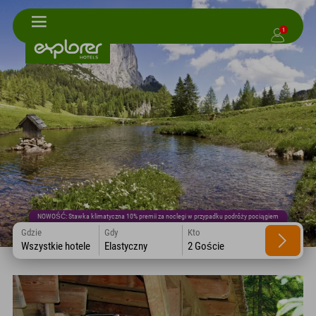
1
NOWOŚĆ: Stawka klimatyczna 10% premii za noclegi w przypadku podróży pociągiem
Gdzie
Gdy
Kto
Wszystkie hotele
Elastyczny
2 Goście