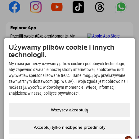
Explorer App
Prześlij swoje #ExplorerMoments, My
Explorer To Go z przeglądem rezerwacji, listą
marzeń, przeglądem restauracji i wieloma
Używamy plików cookie i innych
innymi. Pobierz teraz!
technologii.
My i nasi partnerzy używamy plików cookie i podobnych technologii,
Czas na chwile odkrywcy
aby zapewnić działanie naszej strony internetowej, analizować ruch i
wyświetlać spersonalizowane treści. Dane mogą być przekazywane
166
4.634
km
zewnętrznym dostawcom (np. w USA). Twoja zgoda jest dobrowolna i
Jeziora górskie i baseny
Stoki do jazdy na nartach i
możesz ją wycofać w dowolnym momencie. Więcej informacji
rekreacyjne
snowboardzie
znajdziesz w naszej polityce prywatności.
8.991
km
97
%
Szlaki do pieszych
Nasi goście nas polecają
wędrówek i wspinaczki
Wszyscy akceptują
górskiej
Akceptuj tylko niezbędne przedmioty
odcisk
Ochrona
Dostępność
naciskać
Certyfikaty
Praca
Polsk