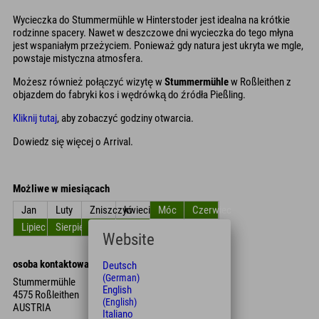
Wycieczka do Stummermühle w Hinterstoder jest idealna na krótkie
rodzinne spacery. Nawet w deszczowe dni wycieczka do tego młyna
jest wspaniałym przeżyciem. Ponieważ gdy natura jest ukryta we mgle,
powstaje mistyczna atmosfera.
Możesz również połączyć wizytę w
Stummermühle
w Roßleithen z
objazdem do fabryki kos i wędrówką do źródła Pießling.
Kliknij tutaj
, aby zobaczyć godziny otwarcia.
Dowiedz się więcej o Arrival.
Możliwe w miesiącach
Jan
Luty
Zniszczyć
kwiecień
Móc
Czerwiec
Lipiec
Sierpień
Wrzesień
Październik
Listopad
Grudzień
Website
osoba kontaktowa
Deutsch
(German)
Stummermühle
English
4575 Roßleithen
(English)
AUSTRIA
Italiano