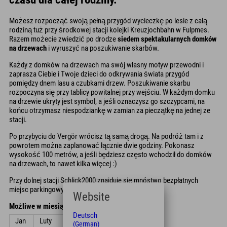
Możesz rozpocząć swoją pełną przygód wycieczkę po lesie z całą
rodziną tuż przy środkowej stacji kolejki Kreuzjochbahn w Fulpmes.
Razem możecie zwiedzić po drodze
siedem spektakularnych domków
na drzewach
i wyruszyć na poszukiwanie skarbów.
Każdy z domków na drzewach ma swój własny motyw przewodni i
zaprasza Ciebie i Twoje dzieci do odkrywania świata przygód
pomiędzy dnem lasu a czubkami drzew. Poszukiwanie skarbu
rozpoczyna się przy tablicy powitalnej przy wejściu. W każdym domku
na drzewie ukryty jest symbol, a jeśli oznaczysz go szczypcami, na
końcu otrzymasz niespodziankę w zamian za pieczątkę na jednej ze
stacji.
Po przybyciu do Vergör wrócisz tą samą drogą. Na podróż tam i z
powrotem można zaplanować łącznie dwie godziny. Pokonasz
wysokość 100 metrów, a jeśli będziesz często wchodził do domków
na drzewach, to nawet kilka więcej :)
Przy dolnej stacji Schlick2000 znajduje się mnóstwo bezpłatnych
miejsc parkingowych.
Website
Możliwe w miesiącach
Deutsch
Jan
Luty
Zniszczyć
kwiecień
Móc
Czerwiec
(German)