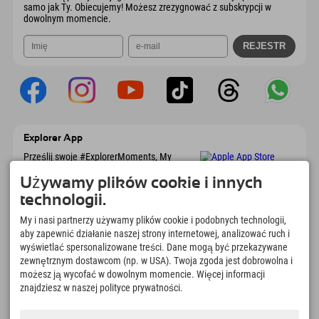
samo jak Ty. Obiecujemy! Możesz zrezygnować z subskrypcji w
dowolnym momencie.
Explorer App
Prześlij swoje #ExplorerMoments, My
Explorer To Go z przeglądem rezerwacji, listą
marzeń, przeglądem restauracji i wieloma
Używamy plików cookie i innych
innymi. Pobierz teraz!
technologii.
My i nasi partnerzy używamy plików cookie i podobnych technologii,
Czas na chwile odkrywcy
aby zapewnić działanie naszej strony internetowej, analizować ruch i
wyświetlać spersonalizowane treści. Dane mogą być przekazywane
166
4.634
km
zewnętrznym dostawcom (np. w USA). Twoja zgoda jest dobrowolna i
Jeziora górskie i baseny
Stoki do jazdy na nartach i
możesz ją wycofać w dowolnym momencie. Więcej informacji
rekreacyjne
snowboardzie
znajdziesz w naszej polityce prywatności.
8.991
km
97
%
Szlaki do pieszych
Nasi goście nas polecają