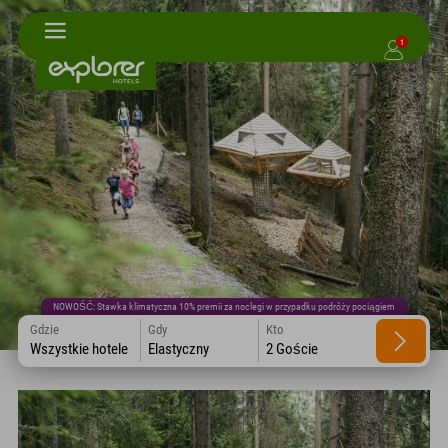
1
NOWOŚĆ: Stawka klimatyczna 10% premii za noclegi w przypadku podróży pociągiem
Gdzie
Gdy
Kto
Wszystkie hotele
Elastyczny
2 Goście