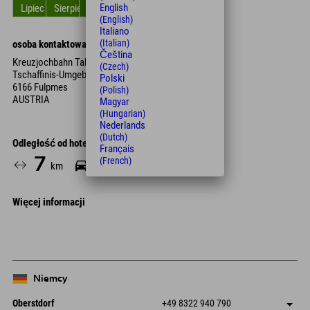
English
Lipiec
Sierpień
Wrzesień
Październik
Listopad
Grudzień
(English)
Italiano
(Italian)
osoba kontaktowa
Čeština
Kreuzjochbahn Talstation
(Czech)
Tschaffinis-Umgebung 26
Polski
6166 Fulpmes
(Polish)
AUSTRIA
Magyar
(Hungarian)
Nederlands
(Dutch)
Odległość od hotelu
Français
7
12
(French)
km
Min.
Więcej informacji
Niemcy
Oberstdorf
+49 8322 940 790