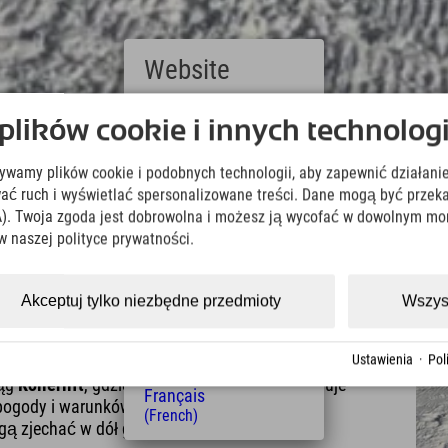
Website
Deutsch
ików cookie i innych technologi
(German)
English
żywamy plików cookie i podobnych technologii, aby zapewnić działanie
(English)
Italiano
ować ruch i wyświetlać spersonalizowane treści. Dane mogą być prz
 śniegu w
(Italian)
). Twoja zgoda jest dobrowolna i możesz ją wycofać w dowolnym mo
Čeština
w naszej polityce prywatności.
(Czech)
Polski
(Polish)
Akceptuj tylko niezbędne przedmioty
Wszys
gu w Berchtesgaden
Magyar
(Hungarian)
Nederlands
Ustawienia
·
Pol
 spróbowania swoich sił w snowtubingu: na terenie
(Dutch)
iąg
Kollerlift
, gdzie rodzina Ilsanker przygotowuje
Français
 pogody i warunków śniegowych. Można też
(French)
gą zjechać w dół góry na rurach w Jennerkids