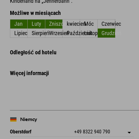
Kinderland na „Jennerbahn”.
Możliwe w miesiącach
Jan
Luty
Zniszczyć
kwiecień
Móc
Czerwiec
Lipiec
Sierpień
Wrzesień
Październik
Listopad
Grudzień
Odległość od hotelu
Więcej informacji
Niemcy
Oberstdorf
+49 8322 940 790