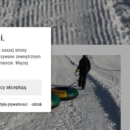
i.
 naszej strony
ekazywane zewnętrznym
mencie. Więcej
cy akceptują
ityka prywatności
·
odcisk