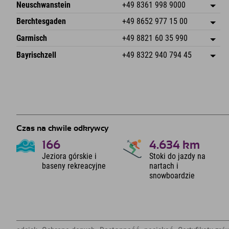
An der Breitach 3
Zapisz adres
Neuschwanstein
+49 8361 998 9000
87538 Fischen I. Allgäu
Informacje o przyjeździe
An der Riese 45
Zapisz adres
Niemcy
Książka
Berchtesgaden
+49 8652 977 15 00
87484 Nesselwang im Allgäu
Informacje o przyjeździe
Wyślij e-mail
Hofreitstr. 7
Zapisz adres
Niemcy
Książka
Garmisch
+49 8821 60 35 990
83471 Schönau am Königssee
Informacje o przyjeździe
Wyślij e-mail
Frickenstraße 22
Zapisz adres
Niemcy
Książka
Bayrischzell
+49 8322 940 794 45
82490 Farchant
Informacje o przyjeździe
Wyślij e-mail
Seebergstr. 17
Zapisz adres
Niemcy
Książka
83735 Bayrischzell
Informacje o przyjeździe
Wyślij e-mail
Niemcy
Książka
Wyślij e-mail
Czas na chwile odkrywcy
166
4.634
km
Jeziora górskie i
Stoki do jazdy na
baseny rekreacyjne
nartach i
snowboardzie