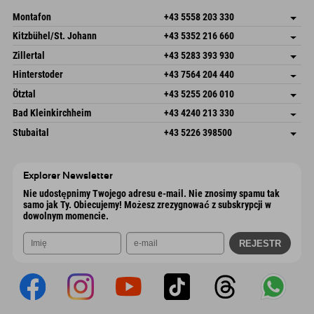
Wyślij e-mail
Montafon
+43 5558 203 330
Dorfstr. 127b
Zapisz adres
Kitzbühel/St. Johann
+43 5352 216 660
6793 Gaschurn/Montafon
Informacje o przyjeździe
Speckbacherstraße 87
Zapisz adres
Austria
Książka
Zillertal
+43 5283 393 930
6380 St. Johann in Tirol
Informacje o przyjeździe
Wyślij e-mail
Schmiedau 2
Zapisz adres
Austria
Książka
Hinterstoder
+43 7564 204 440
6272 Kaltenbach im Zillertal
Informacje o przyjeździe
Wyślij e-mail
Freizeitpark 10
Zapisz adres
Austria
Książka
Ötztal
+43 5255 206 010
4573 Hinterstoder
Informacje o przyjeździe
Wyślij e-mail
Gscheat 14
Zapisz adres
Austria
Książka
Bad Kleinkirchheim
+43 4240 213 330
6441 Umhausen
Informacje o przyjeździe
Wyślij e-mail
Dorfstraße 24
Zapisz adres
Austria
Książka
Stubaital
+43 5226 398500
9546 Bad Kleinkirchheim
Informacje o przyjeździe
Wyślij e-mail
Wiesenweg 6
Zapisz adres
Austria
Książka
6167 Neustift im Stubaital
Informacje o przyjeździe
Wyślij e-mail
Austria
Książka
Explorer Newsletter
Wyślij e-mail
Nie udostępnimy Twojego adresu e-mail. Nie znosimy spamu tak
samo jak Ty. Obiecujemy! Możesz zrezygnować z subskrypcji w
dowolnym momencie.