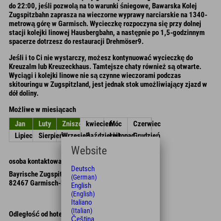
do 22:00, jeśli pozwolą na to warunki śniegowe, Bawarska Kolej
Zugspitzbahn zaprasza na wieczorne wyprawy narciarskie na 1340-
metrową górę w Garmisch. Wycieczkę rozpoczyna się przy dolnej
stacji kolejki linowej Hausbergbahn, a następnie po 1,5-godzinnym
spacerze dotrzesz do restauracji Drehmöser9.
Jeśli i to Ci nie wystarczy, możesz kontynuować wycieczkę do
Kreuzalm lub Kreuzeckhaus. Tamtejsze chaty również są otwarte.
Wyciągi i kolejki linowe nie są czynne wieczorami podczas
skitouringu w Zugspitzland, jest jednak stok umożliwiający zjazd w
dół doliny.
Możliwe w miesiącach
Jan
Luty
Zniszczyć
kwiecień
Móc
Czerwiec
Lipiec
Sierpień
Wrzesień
Październik
Listopad
Grudzień
Website
osoba kontaktowa
Deutsch
Bayrische Zugspitzbahn Bergbahn AG
(German)
82467 Garmisch-Partenkirchen
English
(English)
Italiano
(Italian)
Odległość od hotelu
Čeština