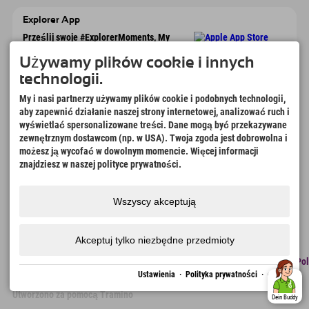
Explorer App
Prześlij swoje #ExplorerMoments, My
Explorer To Go z przeglądem rezerwacji,
listą marzeń, przeglądem restauracji i
Używamy plików cookie i innych
wieloma innymi. Pobierz teraz!
technologii.
My i nasi partnerzy używamy plików cookie i podobnych technologii,
Czas na chwile odkrywcy
aby zapewnić działanie naszej strony internetowej, analizować ruch i
wyświetlać spersonalizowane treści. Dane mogą być przekazywane
166
4.634
km
zewnętrznym dostawcom (np. w USA). Twoja zgoda jest dobrowolna i
Jeziora górskie i baseny
Stoki do jazdy na nartach i
możesz ją wycofać w dowolnym momencie. Więcej informacji
rekreacyjne
snowboardzie
znajdziesz w naszej polityce prywatności.
8.991
km
97
%
Szlaki do pieszych
Nasi goście nas polecają
wędrówek i wspinaczki
Wszyscy akceptują
górskiej
Akceptuj tylko niezbędne przedmioty
odcisk
Ochrona
Dostępność
naciskać
Certyfikaty
Praca
Pol
danych
zrównoważonego
Ustawienia
·
Polityka prywatności
·
odcisk
rozwoju
Utworzono za pomocą Tramino
Dein Buddy