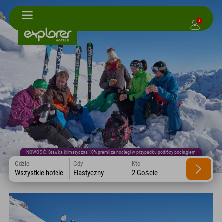
1
NOWOŚĆ: Stawka klimatyczna 10% premii za noclegi w przypadku podróży pociągiem
Gdzie
Gdy
Kto
Wszystkie hotele
Elastyczny
2 Goście