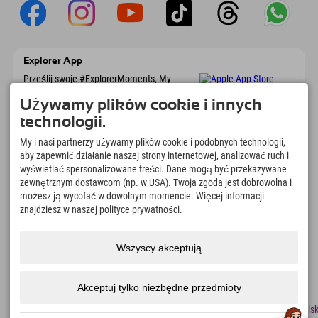
Explorer App
Prześlij swoje #ExplorerMoments, My
Explorer To Go z przeglądem rezerwacji, listą
marzeń, przeglądem restauracji i wieloma
Używamy plików cookie i innych
innymi. Pobierz teraz!
technologii.
My i nasi partnerzy używamy plików cookie i podobnych technologii,
Czas na chwile odkrywcy
aby zapewnić działanie naszej strony internetowej, analizować ruch i
wyświetlać spersonalizowane treści. Dane mogą być przekazywane
166
4.634
km
zewnętrznym dostawcom (np. w USA). Twoja zgoda jest dobrowolna i
Jeziora górskie i baseny
Stoki do jazdy na nartach i
możesz ją wycofać w dowolnym momencie. Więcej informacji
rekreacyjne
snowboardzie
znajdziesz w naszej polityce prywatności.
8.991
km
97
%
Szlaki do pieszych
Nasi goście nas polecają
wędrówek i wspinaczki
Wszyscy akceptują
górskiej
Akceptuj tylko niezbędne przedmioty
odcisk
Ochrona
Dostępność
naciskać
Certyfikaty
Praca
Polsk