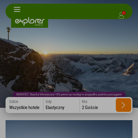
1
NOWOŚĆ: Stawka klimatyczna 10% premii za noclegi w przypadku podróży pociągiem
Gdzie
Gdy
Kto
Wszystkie hotele
Elastyczny
2 Goście