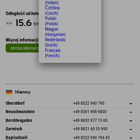
(Italian)
Čeština
Odległość od hotelu
(Czech)
Polski
15.6
26
km
Min.
(Polish)
Magyar
(Hungarian)
Nederlands
Więcej informacji
(Dutch)
strona internetowa
Français
(French)
Leaflet
| Map data © OpenStreetMap contributors
+
−
Niemcy
Oberstdorf
+49 8322 940 790
An der Breitach 3
Zapisz adres
Neuschwanstein
+49 8361 998 9000
87538 Fischen I. Allgäu
Informacje o przyjeździe
An der Riese 45
Zapisz adres
Niemcy
Książka
Berchtesgaden
+49 8652 977 15 00
87484 Nesselwang im Allgäu
Informacje o przyjeździe
Wyślij e-mail
Hofreitstr. 7
Zapisz adres
Niemcy
Książka
Garmisch
+49 8821 60 35 990
83471 Schönau am Königssee
Informacje o przyjeździe
Wyślij e-mail
Frickenstraße 22
Zapisz adres
Niemcy
Książka
Bayrischzell
+49 8322 940 794 45