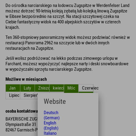
Do ośrodka narciarskiego na lodowcu Zugspitze w Werdenfelser Land
możesz dotrzeć 90-letnią koleją zębatą lub kolejką linową Zugspitze
w Eibsee bezpośrednio na szczyt. Na stacji szczytowej czeka na
Ciebie fantastyczny widok na 400 alpejskich szczytów w czterech
krajach.
Ten 360-stopniowy panoramiczny widok możesz podziwiać również w
restauracji Panorama 2962 na szczycie lub w dwóch innych
restauracjach na Zugspitze.
Jeśli wolisz podróżować na lekko podczas zimowego urlopu w
Farchant, możesz wypożyczyć najlepsze narty i deski snowboardowe
w wypożyczalni sprzętu narciarskiego Zugspitze.
Możliwe w miesiącach
Jan
Luty
Zniszczyć
kwiecień
Móc
Czerwiec
Lipiec
Sierpień
Wrzesień
Październik
Listopad
Grudzień
Website
osoba kontaktowa
Deutsch
(German)
BAYERISCHE ZUGSPITZBAHN BERGBAHN AG
English
Olympiastraße 31
(English)
82467 Garmisch-Partenkirchen
Italiano