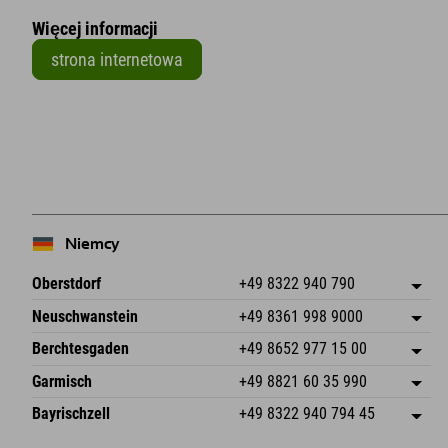
Więcej informacji
strona internetowa
+
−
Niemcy
Oberstdorf
+49 8322 940 790
An der Breitach 3
Zapisz adres
Neuschwanstein
+49 8361 998 9000
87538 Fischen I. Allgäu
Informacje o przyjeździe
An der Riese 45
Zapisz adres
Niemcy
Książka
Berchtesgaden
+49 8652 977 15 00
87484 Nesselwang im Allgäu
Informacje o przyjeździe
Wyślij e-mail
Hofreitstr. 7
Zapisz adres
Niemcy
Książka
Garmisch
+49 8821 60 35 990
83471 Schönau am Königssee
Informacje o przyjeździe
Wyślij e-mail
Frickenstraße 22
Zapisz adres
Niemcy
Książka
Bayrischzell
+49 8322 940 794 45
82490 Farchant
Informacje o przyjeździe
Wyślij e-mail
Seebergstr. 17
Zapisz adres
Niemcy
Książka