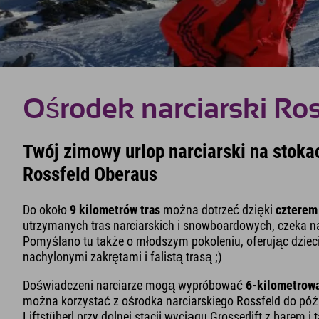
Ośrodek narciarski Ro
Twój zimowy urlop narciarski na stoka
Rossfeld Oberaus
Do około
9 kilometrów tras
można dotrzeć dzięki
czterem
utrzymanych tras narciarskich i snowboardowych, czeka n
Pomyślano tu także o młodszym pokoleniu, oferując dziec
nachylonymi zakrętami i falistą trasą ;)
Doświadczeni narciarze mogą wypróbować
6-kilometrową
można korzystać z ośrodka narciarskiego Rossfeld do póź
Liftstüberl przy dolnej stacji wyciągu Grosserlift z barem 