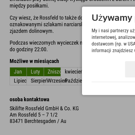
między posiłkami.
Używamy pl
Czy wiesz, że Rossfeld to także doskonały
teren turystyc
oznakowanymi szlakami narciarskimi DAV z Oberau na szcz
zjazdem dolinowym.
My i nasi partnerzy u
internetowej, analiz
Podczas wieczornych wycieczek narciarskich, które odbywa
dostawcom (np. w USA
do godziny 22:00.
informacji znajdziesz 
Możliwe w miesiącach
Jan
Luty
Zniszczyć
kwiecień
Móc
Czerwiec
Lipiec
Sierpień
Wrzesień
Październik
Listopad
Grudzień
osoba kontaktowa
Skilifte Rossfeld GmbH & Co. KG
Am Rossfeld 5 – 7 1/2
83471 Berchtesgaden / Au