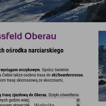
ssfeld Oberau
ch ośrodka narciarskiego
 wyciągom orczykowym
. Oprócz świetnie
a Ciebie także osobna trasa do
ski/boardercrossu
.
iom trasę skicrossową ze skoczniami,
 trasę zjazdową do Oberau
. Dzięki oświetleniu
nych godzin wieczornych. Restauracja Rossfeld-
Website
i tarasem słonecznym oferuje idealne orzeźwienie