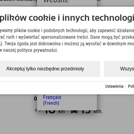
Deutsch
ików cookie i innych technologi
zny w pobliżu Berchtesgaden
? Tutaj wspinamy się
(German)
yt Rossfeld. Powrót do doliny odbywa się
English
żywamy plików cookie i podobnych technologii, aby zapewnić działanie
(English)
Italiano
ować ruch i wyświetlać spersonalizowane treści. Dane mogą być prz
ją się w środy i soboty, ze stoku można korzystać
(Italian)
). Twoja zgoda jest dobrowolna i możesz ją wycofać w dowolnym mo
Čeština
w naszej polityce prywatności.
(Czech)
Polski
(Polish)
Akceptuj tylko niezbędne przedmioty
Wszys
Magyar
(Hungarian)
Nederlands
Ustawienia
·
Pol
(Dutch)
Français
Odległość od hotelu
(French)
10
15
km
Min.