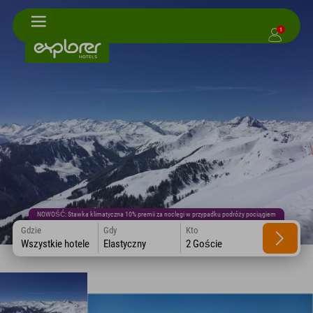
1
NOWOŚĆ: Stawka klimatyczna 10% premii za noclegi w przypadku podróży pociągiem
Gdzie
Gdy
Kto
Wszystkie hotele
Elastyczny
2 Goście