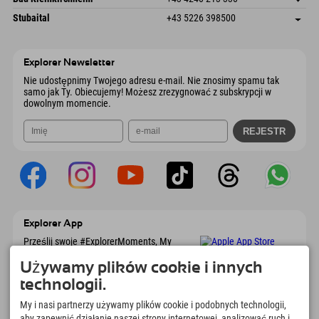
6441 Umhausen
Informacje o przyjeździe
Wyślij e-mail
Dorfstraße 24
Zapisz adres
Austria
Książka
Stubaital
+43 5226 398500
9546 Bad Kleinkirchheim
Informacje o przyjeździe
Wyślij e-mail
Wiesenweg 6
Zapisz adres
Austria
Książka
6167 Neustift im Stubaital
Informacje o przyjeździe
Wyślij e-mail
Austria
Książka
Explorer Newsletter
Wyślij e-mail
Nie udostępnimy Twojego adresu e-mail. Nie znosimy spamu tak
samo jak Ty. Obiecujemy! Możesz zrezygnować z subskrypcji w
dowolnym momencie.
Explorer App
Prześlij swoje #ExplorerMoments, My
Explorer To Go z przeglądem rezerwacji, listą
marzeń, przeglądem restauracji i wieloma
Używamy plików cookie i innych
innymi. Pobierz teraz!
technologii.
My i nasi partnerzy używamy plików cookie i podobnych technologii,
Czas na chwile odkrywcy
aby zapewnić działanie naszej strony internetowej, analizować ruch i