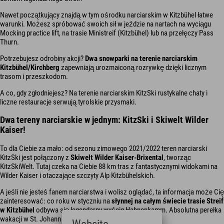
Nawet początkujący znajdą w tym ośrodku narciarskim w Kitzbühel łatwe
warunki. Możesz spróbować swoich sił w jeździe na nartach na wyciągu
Mocking practice lift, na trasie Ministreif (Kitzbühel) lub na przełęczy Pass
Thurn.
Potrzebujesz odrobiny akcji?
Dwa snowparki na terenie narciarskim
Kitzbühel/Kirchberg
zapewniają urozmaiconą rozrywkę dzięki licznym
trasom i przeszkodom.
A co, gdy zgłodniejesz? Na terenie narciarskim KitzSki rustykalne chaty i
liczne restauracje serwują tyrolskie przysmaki.
Dwa tereny narciarskie w jednym: KitzSki i Skiwelt Wilder
Kaiser!
To dla Ciebie za mało: od sezonu zimowego 2021/2022 teren narciarski
KitzSki jest połączony z
Skiwelt Wilder Kaiser-Brixental
, tworząc
KitzSkiWelt. Tutaj czeka na Ciebie 88 km tras z fantastycznymi widokami na
Wilder Kaiser i otaczające szczyty Alp Kitzbühelskich.
A jeśli nie jesteś fanem narciarstwa i wolisz oglądać, ta informacja może Cię
zainteresować: co roku w styczniu na
słynnej na całym świecie trasie Streif
w Kitzbühel
odbywa się legendarny wyścig Hahnenkamm. Absolutna perełka
wakacji w St. Johann in Tirol.