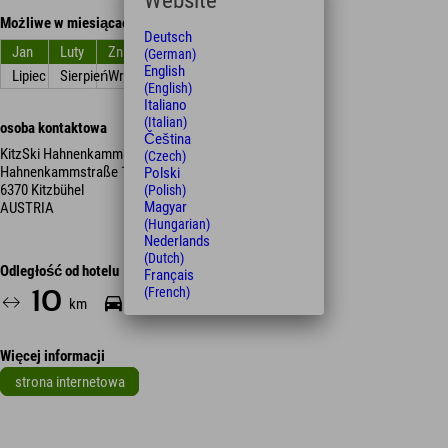
Website
Możliwe w miesiącach
Deutsch
Jan
Luty
Zniszczyć
kwiecień
Móc
Czerwiec
(German)
English
Lipiec
Sierpień
Wrzesień
Październik
Listopad
Grudzień
(English)
Italiano
(Italian)
osoba kontaktowa
Čeština
KitzSki Hahnenkammbahn
(Czech)
Hahnenkammstraße 1
Polski
6370 Kitzbühel
(Polish)
Magyar
AUSTRIA
(Hungarian)
Nederlands
(Dutch)
Odległość od hotelu
Français
(French)
10
15
km
Min.
Więcej informacji
strona internetowa
Leaflet
| Map data © OpenStreetMap contributors
+