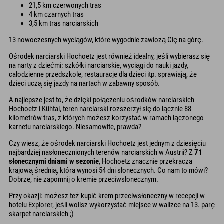
21,5 km czerwonych tras
4 km czarnych tras
3,5 km tras narciarskich
13 nowoczesnych wyciągów, które wygodnie zawiozą Cię na górę.
Ośrodek narciarski Hochoetz jest również idealny, jeśli wybierasz się
na narty z dziećmi: szkółki narciarskie, wyciągi do nauki jazdy,
całodzienne przedszkole, restauracje dla dzieci itp. sprawiają, że
dzieci uczą się jazdy na nartach w zabawny sposób.
A najlepsze jest to, że dzięki połączeniu ośrodków narciarskich
Hochoetz i Kühtai, teren narciarski rozszerzył się do łącznie 88
kilometrów tras, z których możesz korzystać w ramach łączonego
karnetu narciarskiego. Niesamowite, prawda?
Czy wiesz, że ośrodek narciarski Hochoetz jest jednym z dziesięciu
najbardziej nasłonecznionych terenów narciarskich w Austrii? Z
71
słonecznymi dniami w sezonie
, Hochoetz znacznie przekracza
krajową średnią, która wynosi 54 dni słonecznych. Co nam to mówi?
Dobrze, nie zapomnij o kremie przeciwsłonecznym.
Przy okazji: możesz też kupić krem przeciwsłoneczny w recepcji w
hotelu Explorer, jeśli wolisz wykorzystać miejsce w walizce na 13. parę
skarpet narciarskich ;)