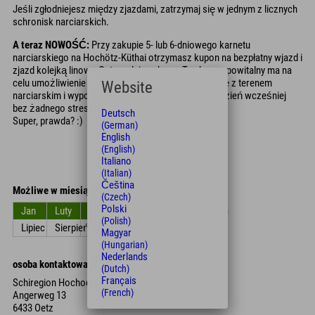
Jeśli zgłodniejesz między zjazdami, zatrzymaj się w jednym z licznych
schronisk narciarskich.
A teraz NOWOŚĆ:
Przy zakupie 5- lub 6-dniowego karnetu
narciarskiego na Hochötz-Küthai otrzymasz kupon na bezpłatny wjazd i
zjazd kolejką linową Oetz w dniu zakupu. Ten bonus powitalny ma na
celu umożliwienie Ci wcześniejszego zapoznania się z terenem
Website
narciarskim i wypożyczenia sprzętu narciarskiego dzień wcześniej
bez żadnego stresu.
Deutsch
Super, prawda? :)
(German)
English
(English)
Italiano
(Italian)
Čeština
Możliwe w miesiącach
(Czech)
Polski
Jan
Luty
Zniszczyć
kwiecień
Móc
Czerwiec
(Polish)
Lipiec
Sierpień
Wrzesień
Październik
Listopad
Grudzień
Magyar
(Hungarian)
Nederlands
osoba kontaktowa
(Dutch)
Français
Schiregion Hochoetz Erschließungs-GmbH
(French)
Angerweg 13
6433 Oetz