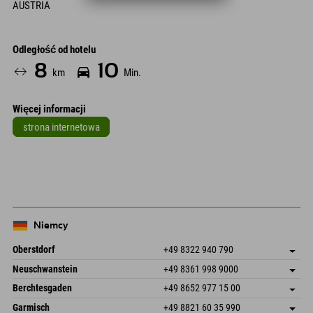
AUSTRIA
Odległość od hotelu
8
10
km
Min.
Więcej informacji
strona internetowa
Leaflet
| Map data © OpenStreetMap contributors
+
−
Niemcy
Oberstdorf
+49 8322 940 790
An der Breitach 3
Zapisz adres
Neuschwanstein
+49 8361 998 9000
87538 Fischen I. Allgäu
Informacje o przyjeździe
An der Riese 45
Zapisz adres
Niemcy
Książka
Berchtesgaden
+49 8652 977 15 00
87484 Nesselwang im Allgäu
Informacje o przyjeździe
Wyślij e-mail
Hofreitstr. 7
Zapisz adres
Niemcy
Książka
Garmisch
+49 8821 60 35 990