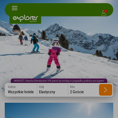
1
NOWOŚĆ: Stawka klimatyczna 10% premii za noclegi w przypadku podróży pociągiem
Gdzie
Gdy
Kto
Wszystkie hotele
Elastyczny
2 Goście