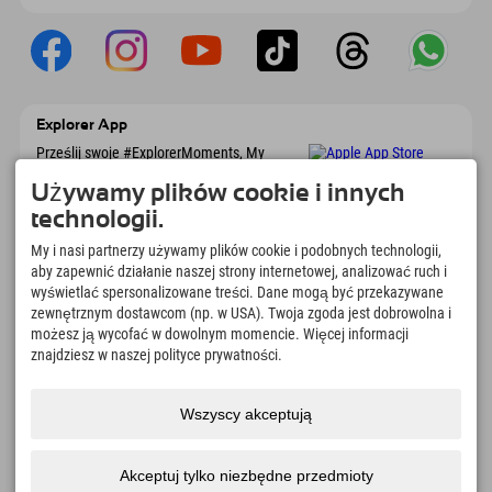
Explorer App
Prześlij swoje #ExplorerMoments, My
Explorer To Go z przeglądem rezerwacji, listą
marzeń, przeglądem restauracji i wieloma
Używamy plików cookie i innych
innymi. Pobierz teraz!
technologii.
My i nasi partnerzy używamy plików cookie i podobnych technologii,
Czas na chwile odkrywcy
aby zapewnić działanie naszej strony internetowej, analizować ruch i
wyświetlać spersonalizowane treści. Dane mogą być przekazywane
166
4.634
km
zewnętrznym dostawcom (np. w USA). Twoja zgoda jest dobrowolna i
Jeziora górskie i baseny
Stoki do jazdy na nartach i
możesz ją wycofać w dowolnym momencie. Więcej informacji
rekreacyjne
snowboardzie
znajdziesz w naszej polityce prywatności.
8.991
km
97
%
Szlaki do pieszych
Nasi goście nas polecają
wędrówek i wspinaczki
Wszyscy akceptują
górskiej
Akceptuj tylko niezbędne przedmioty