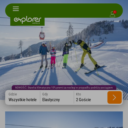
1
NOWOŚĆ: Stawka klimatyczna 10% premii za noclegi w przypadku podróży pociągiem
Gdzie
Gdy
Kto
Wszystkie hotele
Elastyczny
2 Goście