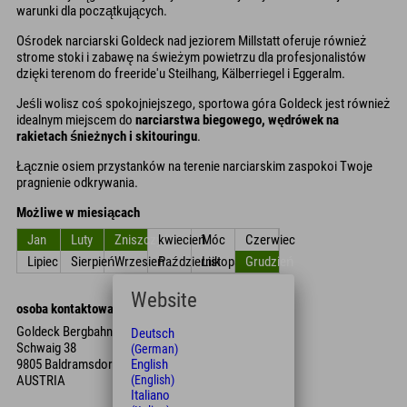
warunki dla początkujących.
Ośrodek narciarski Goldeck nad jeziorem Millstatt oferuje również
strome stoki i zabawę na świeżym powietrzu dla profesjonalistów
dzięki terenom do freeride'u Steilhang, Kälberriegel i Eggeralm.
Jeśli wolisz coś spokojniejszego, sportowa góra Goldeck jest również
idealnym miejscem do
narciarstwa biegowego, wędrówek na
rakietach śnieżnych i skitouringu
.
Łącznie osiem przystanków na terenie narciarskim zaspokoi Twoje
pragnienie odkrywania.
Możliwe w miesiącach
Jan
Luty
Zniszczyć
kwiecień
Móc
Czerwiec
Lipiec
Sierpień
Wrzesień
Październik
Listopad
Grudzień
Website
osoba kontaktowa
Goldeck Bergbahnen GmbH
Deutsch
Schwaig 38
(German)
English
9805 Baldramsdorf
(English)
AUSTRIA
Italiano