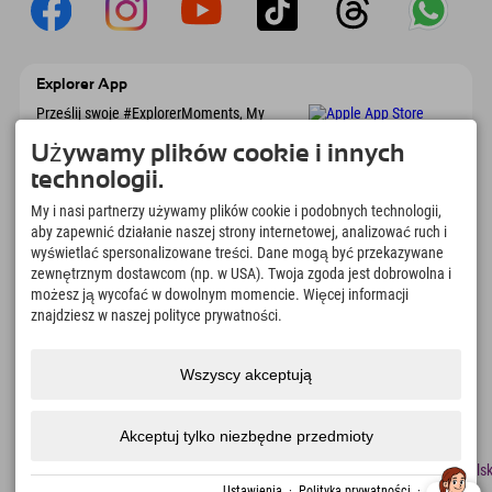
Explorer App
Prześlij swoje #ExplorerMoments, My
Explorer To Go z przeglądem rezerwacji, listą
marzeń, przeglądem restauracji i wieloma
Używamy plików cookie i innych
innymi. Pobierz teraz!
technologii.
My i nasi partnerzy używamy plików cookie i podobnych technologii,
Czas na chwile odkrywcy
aby zapewnić działanie naszej strony internetowej, analizować ruch i
wyświetlać spersonalizowane treści. Dane mogą być przekazywane
166
4.634
km
zewnętrznym dostawcom (np. w USA). Twoja zgoda jest dobrowolna i
Jeziora górskie i baseny
Stoki do jazdy na nartach i
możesz ją wycofać w dowolnym momencie. Więcej informacji
rekreacyjne
snowboardzie
znajdziesz w naszej polityce prywatności.
8.991
km
97
%
Szlaki do pieszych
Nasi goście nas polecają
wędrówek i wspinaczki
Wszyscy akceptują
górskiej
Akceptuj tylko niezbędne przedmioty
odcisk
Ochrona
Dostępność
naciskać
Certyfikaty
Praca
Polsk
danych
zrównoważonego
Ustawienia
·
Polityka prywatności
·
odcisk