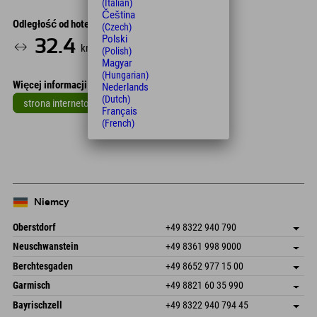
(Italian)
Čeština
Odległość od hotelu
(Czech)
Polski
32.4
40
km
Min.
(Polish)
Magyar
(Hungarian)
Więcej informacji
Nederlands
(Dutch)
strona internetowa
Français
(French)
Leaflet
| Map data © OpenStreetMap contributors
+
−
Niemcy
Oberstdorf
+49 8322 940 790
An der Breitach 3
Zapisz adres
Neuschwanstein
+49 8361 998 9000
87538 Fischen I. Allgäu
Informacje o przyjeździe
An der Riese 45
Zapisz adres
Niemcy
Książka
Berchtesgaden
+49 8652 977 15 00
87484 Nesselwang im Allgäu
Informacje o przyjeździe
Wyślij e-mail
Hofreitstr. 7
Zapisz adres
Niemcy
Książka
Garmisch
+49 8821 60 35 990
83471 Schönau am Königssee
Informacje o przyjeździe
Wyślij e-mail
Frickenstraße 22
Zapisz adres
Niemcy
Książka
Bayrischzell
+49 8322 940 794 45
82490 Farchant
Informacje o przyjeździe
Wyślij e-mail