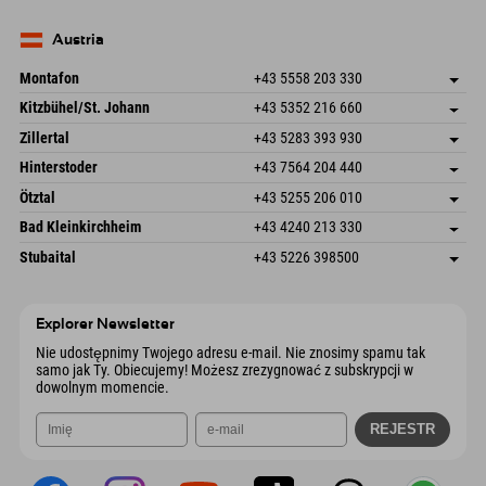
Seebergstr. 17
Zapisz adres
Niemcy
Książka
83735 Bayrischzell
Informacje o przyjeździe
Wyślij e-mail
Niemcy
Książka
Austria
Wyślij e-mail
Montafon
+43 5558 203 330
Dorfstr. 127b
Zapisz adres
Kitzbühel/St. Johann
+43 5352 216 660
6793 Gaschurn/Montafon
Informacje o przyjeździe
Speckbacherstraße 87
Zapisz adres
Austria
Książka
Zillertal
+43 5283 393 930
6380 St. Johann in Tirol
Informacje o przyjeździe
Wyślij e-mail
Schmiedau 2
Zapisz adres
Austria
Książka
Hinterstoder
+43 7564 204 440
6272 Kaltenbach im Zillertal
Informacje o przyjeździe
Wyślij e-mail
Freizeitpark 10
Zapisz adres
Austria
Książka
Ötztal
+43 5255 206 010
4573 Hinterstoder
Informacje o przyjeździe
Wyślij e-mail
Gscheat 14
Zapisz adres
Austria
Książka
Bad Kleinkirchheim
+43 4240 213 330
6441 Umhausen
Informacje o przyjeździe
Wyślij e-mail
Dorfstraße 24
Zapisz adres
Austria
Książka
Stubaital
+43 5226 398500
9546 Bad Kleinkirchheim
Informacje o przyjeździe
Wyślij e-mail
Wiesenweg 6
Zapisz adres
Austria
Książka
6167 Neustift im Stubaital
Informacje o przyjeździe
Wyślij e-mail
Austria
Książka
Explorer Newsletter
Wyślij e-mail
Nie udostępnimy Twojego adresu e-mail. Nie znosimy spamu tak
samo jak Ty. Obiecujemy! Możesz zrezygnować z subskrypcji w
dowolnym momencie.