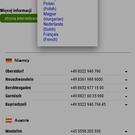
Polski
(Polish)
Więcej informacji
Magyar
strona internetowa
(Hungarian)
Nederlands
Leaflet
| Map data © OpenStreetMap contributors
(Dutch)
Français
+
(French)
−
Niemcy
Oberstdorf
+49 8322 940 790
An der Breitach 3
Zapisz adres
Neuschwanstein
+49 8361 998 9000
87538 Fischen I. Allgäu
Informacje o przyjeździe
An der Riese 45
Zapisz adres
Niemcy
Książka
Berchtesgaden
+49 8652 977 15 00
87484 Nesselwang im Allgäu
Informacje o przyjeździe
Wyślij e-mail
Hofreitstr. 7
Zapisz adres
Niemcy
Książka
Garmisch
+49 8821 60 35 990
83471 Schönau am Königssee
Informacje o przyjeździe
Wyślij e-mail
Frickenstraße 22
Zapisz adres
Niemcy
Książka
Bayrischzell
+49 8322 940 794 45
82490 Farchant
Informacje o przyjeździe
Wyślij e-mail
Seebergstr. 17
Zapisz adres
Niemcy
Książka
83735 Bayrischzell
Informacje o przyjeździe
Wyślij e-mail
Niemcy
Książka
Austria
Wyślij e-mail
Montafon
+43 5558 203 330