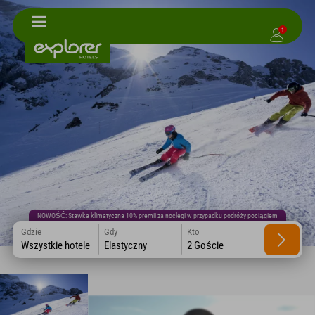
1
NOWOŚĆ: Stawka klimatyczna 10% premii za noclegi w przypadku podróży pociągiem
Gdzie
Gdy
Kto
Wszystkie hotele
Elastyczny
2 Goście