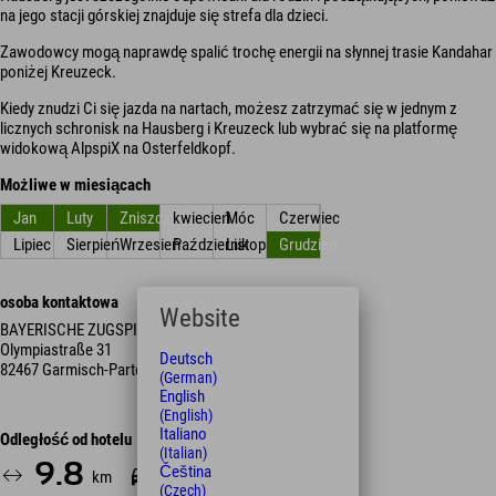
na jego stacji górskiej znajduje się strefa dla dzieci.
Zawodowcy mogą naprawdę spalić trochę energii na słynnej trasie Kandahar
poniżej Kreuzeck.
Kiedy znudzi Ci się jazda na nartach, możesz zatrzymać się w jednym z
licznych schronisk na Hausberg i Kreuzeck lub wybrać się na platformę
widokową AlpspiX na Osterfeldkopf.
Możliwe w miesiącach
Jan
Luty
Zniszczyć
kwiecień
Móc
Czerwiec
Lipiec
Sierpień
Wrzesień
Październik
Listopad
Grudzień
osoba kontaktowa
Website
BAYERISCHE ZUGSPITZBAHN BERGBAHN AG
Olympiastraße 31
Deutsch
82467 Garmisch-Partenkirchen
(German)
English
(English)
Italiano
Odległość od hotelu
(Italian)
9.8
20
Čeština
km
Min.
(Czech)