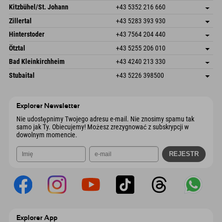
Dorfstr. 127b
Zapisz adres
Kitzbühel/St. Johann
+43 5352 216 660
6793 Gaschurn/Montafon
Informacje o przyjeździe
Speckbacherstraße 87
Zapisz adres
Austria
Książka
Zillertal
+43 5283 393 930
6380 St. Johann in Tirol
Informacje o przyjeździe
Wyślij e-mail
Schmiedau 2
Zapisz adres
Austria
Książka
Hinterstoder
+43 7564 204 440
6272 Kaltenbach im Zillertal
Informacje o przyjeździe
Wyślij e-mail
Freizeitpark 10
Zapisz adres
Austria
Książka
Ötztal
+43 5255 206 010
4573 Hinterstoder
Informacje o przyjeździe
Wyślij e-mail
Gscheat 14
Zapisz adres
Austria
Książka
Bad Kleinkirchheim
+43 4240 213 330
6441 Umhausen
Informacje o przyjeździe
Wyślij e-mail
Dorfstraße 24
Zapisz adres
Austria
Książka
Stubaital
+43 5226 398500
9546 Bad Kleinkirchheim
Informacje o przyjeździe
Wyślij e-mail
Wiesenweg 6
Zapisz adres
Austria
Książka
6167 Neustift im Stubaital
Informacje o przyjeździe
Wyślij e-mail
Austria
Książka
Explorer Newsletter
Wyślij e-mail
Nie udostępnimy Twojego adresu e-mail. Nie znosimy spamu tak
samo jak Ty. Obiecujemy! Możesz zrezygnować z subskrypcji w
dowolnym momencie.
Explorer App