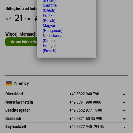
(Italian)
Čeština
Odległość od hotelu
(Czech)
Polski
21
32
km
Min.
(Polish)
Magyar
(Hungarian)
Więcej informacji
Nederlands
(Dutch)
strona internetowa
Français
(French)
Leaflet
| Map data © OpenStreetMap contributors
+
−
Niemcy
Oberstdorf
+49 8322 940 790
An der Breitach 3
Zapisz adres
Neuschwanstein
+49 8361 998 9000
87538 Fischen I. Allgäu
Informacje o przyjeździe
An der Riese 45
Zapisz adres
Niemcy
Książka
Berchtesgaden
+49 8652 977 15 00
87484 Nesselwang im Allgäu
Informacje o przyjeździe
Wyślij e-mail
Hofreitstr. 7
Zapisz adres
Niemcy
Książka
Garmisch
+49 8821 60 35 990
83471 Schönau am Königssee
Informacje o przyjeździe
Wyślij e-mail
Frickenstraße 22
Zapisz adres
Niemcy
Książka
Bayrischzell
+49 8322 940 794 45
82490 Farchant
Informacje o przyjeździe
Wyślij e-mail