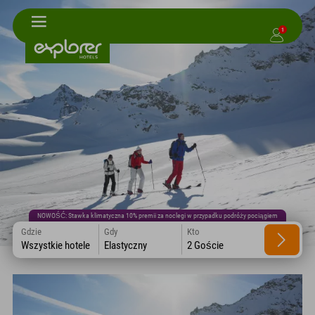
1
NOWOŚĆ: Stawka klimatyczna 10% premii za noclegi w przypadku podróży pociągiem
Gdzie
Gdy
Kto
Wszystkie hotele
Elastyczny
2 Goście