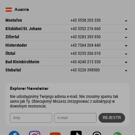
Seebergstr. 17
Zapisz adres
Niemcy
Książka
83735 Bayrischzell
Informacje o przyjeździe
Wyślij e-mail
Niemcy
Książka
Austria
Wyślij e-mail
Montafon
+43 5558 203 330
Dorfstr. 127b
Zapisz adres
Kitzbühel/St. Johann
+43 5352 216 660
6793 Gaschurn/Montafon
Informacje o przyjeździe
Speckbacherstraße 87
Zapisz adres
Austria
Książka
Zillertal
+43 5283 393 930
6380 St. Johann in Tirol
Informacje o przyjeździe
Wyślij e-mail
Schmiedau 2
Zapisz adres
Austria
Książka
Hinterstoder
+43 7564 204 440
6272 Kaltenbach im Zillertal
Informacje o przyjeździe
Wyślij e-mail
Freizeitpark 10
Zapisz adres
Austria
Książka
Ötztal
+43 5255 206 010
4573 Hinterstoder
Informacje o przyjeździe
Wyślij e-mail
Gscheat 14
Zapisz adres
Austria
Książka
Bad Kleinkirchheim
+43 4240 213 330
6441 Umhausen
Informacje o przyjeździe
Wyślij e-mail
Dorfstraße 24
Zapisz adres
Austria
Książka
Stubaital
+43 5226 398500
9546 Bad Kleinkirchheim
Informacje o przyjeździe
Wyślij e-mail
Wiesenweg 6
Zapisz adres
Austria
Książka
6167 Neustift im Stubaital
Informacje o przyjeździe
Wyślij e-mail
Austria
Książka
Explorer Newsletter
Wyślij e-mail
Nie udostępnimy Twojego adresu e-mail. Nie znosimy spamu tak
samo jak Ty. Obiecujemy! Możesz zrezygnować z subskrypcji w
dowolnym momencie.