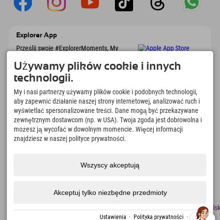
Explorer App
Prześlij swoje #ExplorerMoments, My
Explorer To Go z przeglądem rezerwacji, listą
marzeń, przeglądem restauracji i wieloma
Używamy plików cookie i innych
innymi. Pobierz teraz!
technologii.
My i nasi partnerzy używamy plików cookie i podobnych technologii,
Czas na chwile odkrywcy
aby zapewnić działanie naszej strony internetowej, analizować ruch i
wyświetlać spersonalizowane treści. Dane mogą być przekazywane
166
4.634
km
zewnętrznym dostawcom (np. w USA). Twoja zgoda jest dobrowolna i
Jeziora górskie i baseny
Stoki do jazdy na nartach i
możesz ją wycofać w dowolnym momencie. Więcej informacji
rekreacyjne
snowboardzie
znajdziesz w naszej polityce prywatności.
8.991
km
97
%
Szlaki do pieszych
Nasi goście nas polecają
wędrówek i wspinaczki
Wszyscy akceptują
górskiej
Akceptuj tylko niezbędne przedmioty
odcisk
Ochrona
Dostępność
naciskać
Certyfikaty
Praca
Polsk
danych
zrównoważonego
Ustawienia
·
Polityka prywatności
·
odcisk