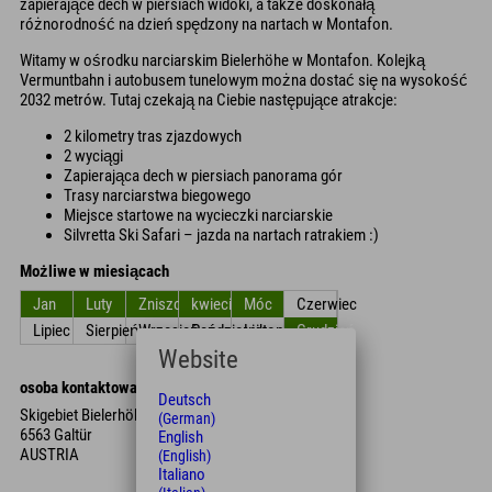
zapierające dech w piersiach widoki, a także doskonałą
różnorodność na dzień spędzony na nartach w Montafon.
Witamy w ośrodku narciarskim Bielerhöhe w Montafon. Kolejką
Vermuntbahn i autobusem tunelowym można dostać się na wysokość
2032 metrów. Tutaj czekają na Ciebie następujące atrakcje:
2 kilometry tras zjazdowych
2 wyciągi
Zapierająca dech w piersiach panorama gór
Trasy narciarstwa biegowego
Miejsce startowe na wycieczki narciarskie
Silvretta Ski Safari – jazda na nartach ratrakiem :)
Możliwe w miesiącach
Jan
Luty
Zniszczyć
kwiecień
Móc
Czerwiec
Lipiec
Sierpień
Wrzesień
Październik
Listopad
Grudzień
Website
osoba kontaktowa
Deutsch
Skigebiet Bielerhöhe Montafon
(German)
6563 Galtür
English
AUSTRIA
(English)
Italiano