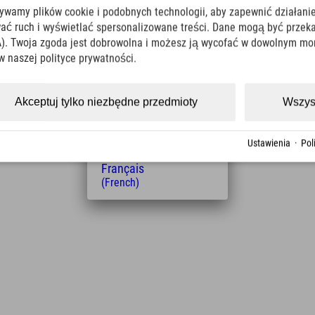
żywamy plików cookie i podobnych technologii, aby zapewnić działanie
(English)
Italiano
ować ruch i wyświetlać spersonalizowane treści. Dane mogą być prz
(Italian)
). Twoja zgoda jest dobrowolna i możesz ją wycofać w dowolnym mo
Čeština
w naszej polityce prywatności.
(Czech)
Polski
(Polish)
Akceptuj tylko niezbędne przedmioty
Wszys
Odległość od hotelu
Magyar
(Hungarian)
4.6
9
Nederlands
km
Min.
Ustawienia
·
Pol
(Dutch)
Français
(French)
Leaflet
| Map data © OpenStreetMap contributors