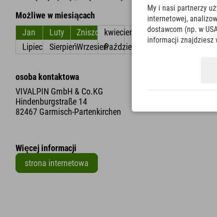
My i nasi partnerzy u
Możliwe w miesiącach
internetowej, analiz
dostawcom (np. w USA
Jan
Luty
Zniszczyć
kwiecień
Móc
Czerwiec
informacji znajdziesz 
Lipiec
Sierpień
Wrzesień
Październik
Listopad
Grudzień
osoba kontaktowa
VIVALPIN GmbH & Co.KG
Hindenburgstraße 14
82467 Garmisch-Partenkirchen
Więcej informacji
strona internetowa
+
−