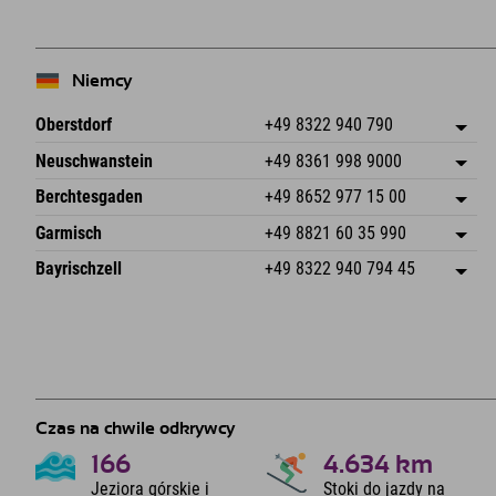
Niemcy
Oberstdorf
+49 8322 940 790
An der Breitach 3
Zapisz adres
Neuschwanstein
+49 8361 998 9000
87538 Fischen I. Allgäu
Informacje o przyjeździe
An der Riese 45
Zapisz adres
Niemcy
Książka
Berchtesgaden
+49 8652 977 15 00
87484 Nesselwang im Allgäu
Informacje o przyjeździe
Wyślij e-mail
Hofreitstr. 7
Zapisz adres
Niemcy
Książka
Garmisch
+49 8821 60 35 990
83471 Schönau am Königssee
Informacje o przyjeździe
Wyślij e-mail
Frickenstraße 22
Zapisz adres
Niemcy
Książka
Bayrischzell
+49 8322 940 794 45
82490 Farchant
Informacje o przyjeździe
Wyślij e-mail
Seebergstr. 17
Zapisz adres
Niemcy
Książka
83735 Bayrischzell
Informacje o przyjeździe
Wyślij e-mail
Niemcy
Książka
Wyślij e-mail
Czas na chwile odkrywcy
166
4.634
km
Jeziora górskie i
Stoki do jazdy na