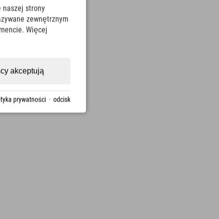
 naszej strony
ekazywane zewnętrznym
mencie. Więcej
cy akceptują
ityka prywatności
·
odcisk