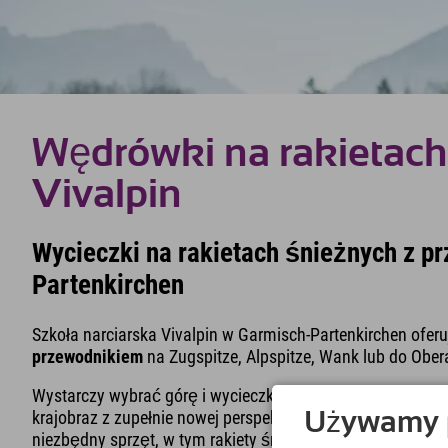
Wędrówki na rakietach
Vivalpin
Wycieczki na rakietach śnieżnych z p
Partenkirchen
Szkoła narciarska Vivalpin w Garmisch-Partenkirchen ofer
przewodnikiem
na Zugspitze, Alpspitze, Wank lub do Ob
Wystarczy wybrać górę i wycieczkę odpowiadającą Twoi
krajobraz z zupełnie nowej perspektywy. W cenę wycieczek
Używamy pl
niezbędny sprzęt, w tym rakiety śnieżne i kije.