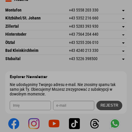
Wyślij e-mail
Montafon
+43 5558 203 330
Dorfstr. 127b
Zapisz adres
Kitzbühel/St. Johann
+43 5352 216 660
6793 Gaschurn/Montafon
Informacje o przyjeździe
Speckbacherstraße 87
Zapisz adres
Austria
Książka
Zillertal
+43 5283 393 930
6380 St. Johann in Tirol
Informacje o przyjeździe
Wyślij e-mail
Schmiedau 2
Zapisz adres
Austria
Książka
Hinterstoder
+43 7564 204 440
6272 Kaltenbach im Zillertal
Informacje o przyjeździe
Wyślij e-mail
Freizeitpark 10
Zapisz adres
Austria
Książka
Ötztal
+43 5255 206 010
4573 Hinterstoder
Informacje o przyjeździe
Wyślij e-mail
Gscheat 14
Zapisz adres
Austria
Książka
Bad Kleinkirchheim
+43 4240 213 330
6441 Umhausen
Informacje o przyjeździe
Wyślij e-mail
Dorfstraße 24
Zapisz adres
Austria
Książka
Stubaital
+43 5226 398500
9546 Bad Kleinkirchheim
Informacje o przyjeździe
Wyślij e-mail
Wiesenweg 6
Zapisz adres
Austria
Książka
6167 Neustift im Stubaital
Informacje o przyjeździe
Wyślij e-mail
Austria
Książka
Explorer Newsletter
Wyślij e-mail
Nie udostępnimy Twojego adresu e-mail. Nie znosimy spamu tak
samo jak Ty. Obiecujemy! Możesz zrezygnować z subskrypcji w
dowolnym momencie.