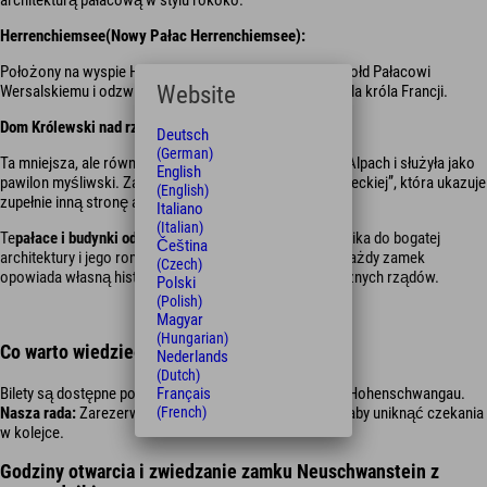
Herrenchiemsee
(Nowy Pałac Herrenchiemsee):
Położony na wyspie Herrenchiemsee pałac ten oddaje hołd Pałacowi
Website
Wersalskiemu i odzwierciedla uwielbienie Ludwika XIV dla króla Francji.
Dom Królewski nad rzeką Schachen
:
Deutsch
(German)
Ta mniejsza, ale równie urocza budowla znajduje się w Alpach i służyła jako
English
pawilon myśliwski. Zamek słynie z egzotycznej „Sali Tureckiej”, która ukazuje
(English)
zupełnie inną stronę architektonicznego gustu Ludwika.
Italiano
(Italian)
Te
pałace i budynki odzwierciedlają
głęboką pasję Ludwika do bogatej
Čeština
architektury i jego romantyczną idealizację monarchii.
Każdy zamek
(Czech)
opowiada własną historię marzeń Ludwika i jego tragicznych rządów.
Polski
(Polish)
Magyar
(Hungarian)
Co warto wiedzieć o swoim zamku Odwiedź:
Nederlands
(Dutch)
Bilety są dostępne pod zamkiem w Centrum Biletowym Hohenschwangau.
Français
Nasza rada:
Zarezerwuj bilety online z wyprzedzeniem, aby uniknąć czekania
(French)
w kolejce.
Godziny otwarcia i zwiedzanie zamku Neuschwanstein z