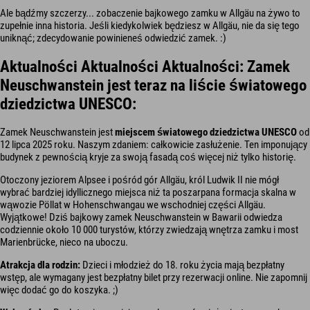
Ale bądźmy szczerzy... zobaczenie bajkowego zamku w Allgäu na żywo to
zupełnie inna historia. Jeśli kiedykolwiek będziesz w Allgäu, nie da się tego
uniknąć; zdecydowanie powinieneś odwiedzić zamek. :)
Aktualności Aktualności Aktualności: Zamek
Neuschwanstein jest teraz na liście światowego
dziedzictwa UNESCO:
Zamek Neuschwanstein jest
miejscem światowego dziedzictwa UNESCO
od
12 lipca 2025 roku. Naszym zdaniem: całkowicie zasłużenie. Ten imponujący
budynek z pewnością kryje za swoją fasadą coś więcej niż tylko historię.
Otoczony jeziorem Alpsee i pośród gór Allgäu, król Ludwik II nie mógł
wybrać bardziej idyllicznego miejsca niż ta poszarpana formacja skalna w
wąwozie Pöllat w Hohenschwangau we wschodniej części Allgäu.
Wyjątkowe! Dziś bajkowy zamek Neuschwanstein w Bawarii odwiedza
codziennie około 10 000 turystów, którzy zwiedzają wnętrza zamku i most
Marienbrücke, nieco na uboczu.
Atrakcja dla rodzin:
Dzieci i młodzież do 18. roku życia mają bezpłatny
wstęp, ale wymagany jest bezpłatny bilet przy rezerwacji online. Nie zapomnij
więc dodać go do koszyka. ;)