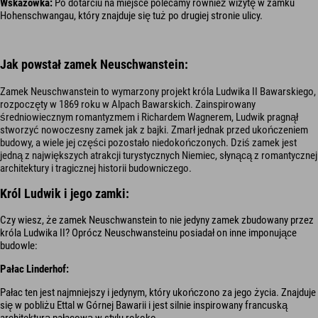
Wskazówka:
Po dotarciu na miejsce polecamy również wizytę w zamku
Hohenschwangau, który znajduje się tuż po drugiej stronie ulicy.
Jak powstał zamek Neuschwanstein:
Zamek Neuschwanstein to wymarzony projekt króla Ludwika II Bawarskiego,
rozpoczęty w 1869 roku w Alpach Bawarskich. Zainspirowany
średniowiecznym romantyzmem i Richardem Wagnerem, Ludwik pragnął
stworzyć nowoczesny zamek jak z bajki. Zmarł jednak przed ukończeniem
budowy, a wiele jej części pozostało niedokończonych. Dziś zamek jest
jedną z największych atrakcji turystycznych Niemiec, słynącą z romantycznej
architektury i tragicznej historii budowniczego.
Król Ludwik i jego zamki:
Czy wiesz, że zamek Neuschwanstein to nie jedyny zamek zbudowany przez
króla Ludwika II? Oprócz Neuschwansteinu posiadał on inne imponujące
budowle:
Pałac Linderhof
:
Pałac ten jest najmniejszy i jedynym, który ukończono za jego życia. Znajduje
się w pobliżu Ettal w Górnej Bawarii i jest silnie inspirowany francuską
architekturą pałacową w stylu rokoko.