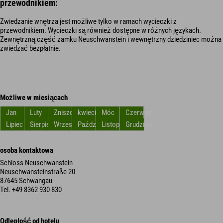
przewodnikiem:
Zwiedzanie wnętrza jest możliwe tylko w ramach wycieczki z
przewodnikiem. Wycieczki są również dostępne w różnych językach.
Zewnętrzną część zamku Neuschwanstein i wewnętrzny dziedziniec można
zwiedzać bezpłatnie.
Możliwe w miesiącach
Jan
Luty
Zniszczyć
kwiecień
Móc
Czerwiec
Lipiec
Sierpień
Wrzesień
Październik
Listopad
Grudzień
osoba kontaktowa
Schloss Neuschwanstein
Neuschwansteinstraße 20
87645 Schwangau
Tel.
+49 8362 930 830
Odległość od hotelu