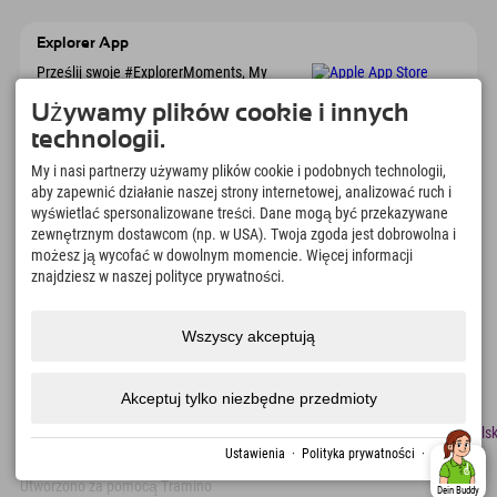
Explorer App
Prześlij swoje #ExplorerMoments, My
Explorer To Go z przeglądem rezerwacji, listą
marzeń, przeglądem restauracji i wieloma
Używamy plików cookie i innych
innymi. Pobierz teraz!
technologii.
My i nasi partnerzy używamy plików cookie i podobnych technologii,
Czas na chwile odkrywcy
aby zapewnić działanie naszej strony internetowej, analizować ruch i
wyświetlać spersonalizowane treści. Dane mogą być przekazywane
166
4.634
km
zewnętrznym dostawcom (np. w USA). Twoja zgoda jest dobrowolna i
Jeziora górskie i baseny
Stoki do jazdy na nartach i
możesz ją wycofać w dowolnym momencie. Więcej informacji
rekreacyjne
snowboardzie
znajdziesz w naszej polityce prywatności.
8.991
km
97
%
Szlaki do pieszych
Nasi goście nas polecają
wędrówek i wspinaczki
Wszyscy akceptują
górskiej
Akceptuj tylko niezbędne przedmioty
odcisk
Ochrona
Dostępność
naciskać
Certyfikaty
Praca
Polsk
danych
zrównoważonego
Ustawienia
·
Polityka prywatności
·
odcisk
rozwoju
Utworzono za pomocą Tramino
Dein Buddy