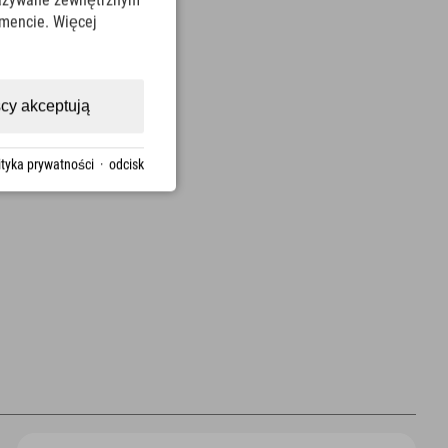
ekazywane zewnętrznym
mencie. Więcej
cy akceptują
ityka prywatności
·
odcisk