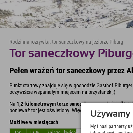
Rodzinna rozrywka: tor saneczkowy na jeziorze Piburg
Tor saneczkowy Piburg
Pełen wrażeń tor saneczkowy przez Al
Punkt startowy znajduje się w gospodzie Gasthof Piburger 
oczywiście wspaniałym miejscem na przystanek ;)
Na
1,2-kilometrowym torze saneczkowym
w dolinie Ötzta
ponieważ tor jest oświetlony. Więc na co czekasz? Zabiera
Używamy pl
Możliwe w miesiącach
My i nasi partnerzy u
Jan
Luty
Zniszczyć
kwiecień
Móc
Czerwiec