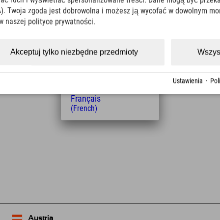
ować ruch i wyświetlać spersonalizowane treści. Dane mogą być prz
(Italian)
). Twoja zgoda jest dobrowolna i możesz ją wycofać w dowolnym mo
Čeština
w naszej polityce prywatności.
(Czech)
Polski
Odległość od hotelu
(Polish)
Akceptuj tylko niezbędne przedmioty
Wszys
Magyar
11
15
km
Min.
(Hungarian)
Nederlands
Ustawienia
·
Pol
(Dutch)
Français
(French)
Leaflet
| Map data © OpenStreetMap contributors
Austria