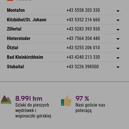
Montafon
+43 5558 203 330
Dorfstr. 127b
Zapisz adres
Kitzbühel/St. Johann
+43 5352 216 660
6793 Gaschurn/Montafon
Informacje o przyjeździe
Speckbacherstraße 87
Zapisz adres
Austria
Książka
Zillertal
+43 5283 393 930
6380 St. Johann in Tirol
Informacje o przyjeździe
Wyślij e-mail
Schmiedau 2
Zapisz adres
Austria
Książka
Hinterstoder
+43 7564 204 440
6272 Kaltenbach im Zillertal
Informacje o przyjeździe
Wyślij e-mail
Freizeitpark 10
Zapisz adres
Austria
Książka
Ötztal
+43 5255 206 010
4573 Hinterstoder
Informacje o przyjeździe
Wyślij e-mail
Gscheat 14
Zapisz adres
Austria
Książka
Bad Kleinkirchheim
+43 4240 213 330
6441 Umhausen
Informacje o przyjeździe
Wyślij e-mail
Dorfstraße 24
Zapisz adres
Austria
Książka
Stubaital
+43 5226 398500
9546 Bad Kleinkirchheim
Informacje o przyjeździe
Wyślij e-mail
Wiesenweg 6
Zapisz adres
Austria
Książka
6167 Neustift im Stubaital
Informacje o przyjeździe
Wyślij e-mail
Austria
Książka
Wyślij e-mail
8.991
km
97
%
Szlaki do pieszych
Nasi goście nas
wędrówek i
polecają
wspinaczki górskiej