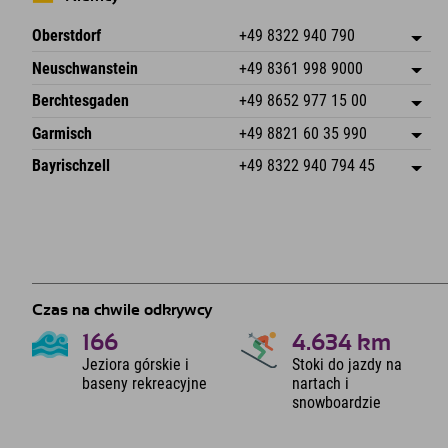
Oberstdorf
+49 8322 940 790
An der Breitach 3
Zapisz adres
Neuschwanstein
+49 8361 998 9000
87538 Fischen I. Allgäu
Informacje o przyjeździe
An der Riese 45
Zapisz adres
Niemcy
Książka
Berchtesgaden
+49 8652 977 15 00
87484 Nesselwang im Allgäu
Informacje o przyjeździe
Wyślij e-mail
Hofreitstr. 7
Zapisz adres
Niemcy
Książka
Garmisch
+49 8821 60 35 990
83471 Schönau am Königssee
Informacje o przyjeździe
Wyślij e-mail
Frickenstraße 22
Zapisz adres
Niemcy
Książka
Bayrischzell
+49 8322 940 794 45
82490 Farchant
Informacje o przyjeździe
Wyślij e-mail
Seebergstr. 17
Zapisz adres
Niemcy
Książka
83735 Bayrischzell
Informacje o przyjeździe
Wyślij e-mail
Niemcy
Książka
Wyślij e-mail
Czas na chwile odkrywcy
166
4.634
km
Jeziora górskie i
Stoki do jazdy na
baseny rekreacyjne
nartach i
snowboardzie