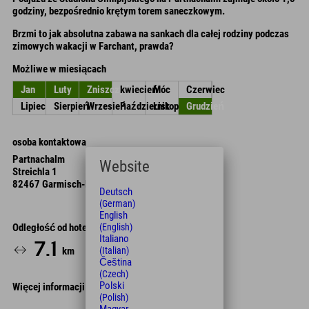
godziny, bezpośrednio krętym torem saneczkowym.
Brzmi to jak absolutna zabawa na sankach dla całej rodziny podczas
zimowych wakacji w Farchant, prawda?
Możliwe w miesiącach
Jan
Luty
Zniszczyć
kwiecień
Móc
Czerwiec
Lipiec
Sierpień
Wrzesień
Październik
Listopad
Grudzień
osoba kontaktowa
Partnachalm
Website
Streichla 1
82467 Garmisch-Partenkirchen
Deutsch
(German)
English
(English)
Odległość od hotelu
Italiano
7.1
14
km
Min.
(Italian)
Čeština
(Czech)
Polski
Więcej informacji
(Polish)
Leaflet
| Map data © OpenStreetMap contributors