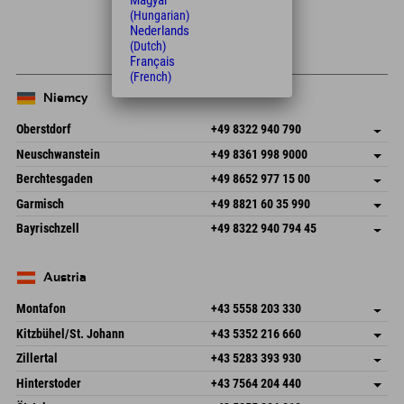
Magyar
(Hungarian)
+
Nederlands
(Dutch)
−
Français
(French)
Niemcy
Oberstdorf
+49 8322 940 790
An der Breitach 3
Zapisz adres
Neuschwanstein
+49 8361 998 9000
87538 Fischen I. Allgäu
Książka
An der Riese 45
Zapisz adres
Niemcy
Wyślij e-mail
Berchtesgaden
+49 8652 977 15 00
87484 Nesselwang im Allgäu
Książka
Hofreitstr. 7
Zapisz adres
Niemcy
Wyślij e-mail
Garmisch
+49 8821 60 35 990
83471 Schönau am Königssee
Książka
Frickenstraße 22
Zapisz adres
Niemcy
Wyślij e-mail
Bayrischzell
+49 8322 940 794 45
82490 Farchant
Książka
Seebergstr. 17
Zapisz adres
Niemcy
Wyślij e-mail
83735 Bayrischzell
Książka
Niemcy
Wyślij e-mail
Austria
Montafon
+43 5558 203 330
Dorfstr. 127b
Zapisz adres
Kitzbühel/St. Johann
+43 5352 216 660
6793 Gaschurn/Montafon
Książka
Speckbacherstraße 87
Zapisz adres
Austria
Wyślij e-mail
Zillertal
+43 5283 393 930
6380 St. Johann in Tirol
Książka
Schmiedau 2
Zapisz adres
Austria
Wyślij e-mail
Hinterstoder
+43 7564 204 440
6272 Kaltenbach im Zillertal
Książka
Freizeitpark 10
Zapisz adres