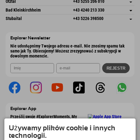
Austria
Wyślij e-mail
Ötztal
+43 5255 206 010
4573 Hinterstoder
Książka
Gscheat 14
Zapisz adres
Austria
Wyślij e-mail
Bad Kleinkirchheim
+43 4240 213 330
6441 Umhausen
Książka
Dorfstraße 24
Zapisz adres
Austria
Wyślij e-mail
Stubaital
+43 5226 398500
9546 Bad Kleinkirchheim
Książka
Wiesenweg 6
Zapisz adres
Austria
Wyślij e-mail
6167 Neustift im Stubaital
Książka
Austria
Wyślij e-mail
Explorer Newsletter
Nie udostępnimy Twojego adresu e-mail. Nie znosimy spamu tak
samo jak Ty. Obiecujemy! Możesz zrezygnować z subskrypcji w
dowolnym momencie.
Explorer App
Prześlij swoje #ExplorerMoments, My
Explorer To Go z przeglądem rezerwacji,
listą marzeń, przeglądem restauracji i
Używamy plików cookie i innych
wieloma innymi. Pobierz teraz!
technologii.