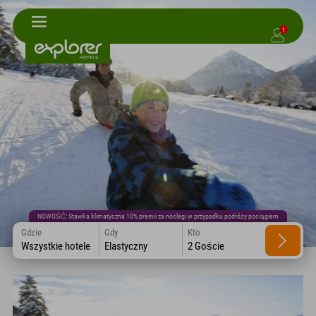
1
NOWOŚĆ: Stawka klimatyczna 10% premii za noclegi w przypadku podróży pociągiem
Gdzie
Gdy
Kto
Wszystkie hotele
Elastyczny
2 Goście