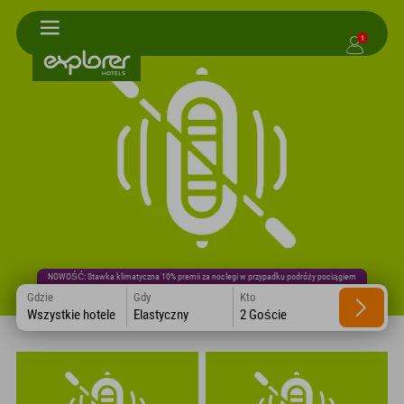
1
NOWOŚĆ: Stawka klimatyczna 10% premii za noclegi w przypadku podróży pociągiem
Gdzie
Gdy
Kto
Wszystkie hotele
Elastyczny
2 Goście