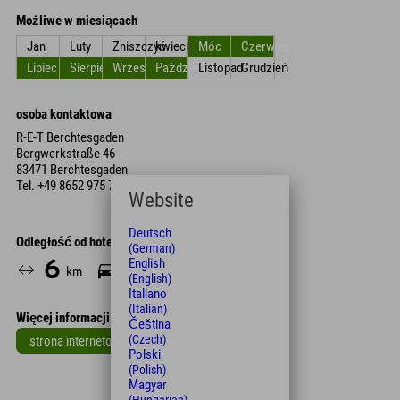
Możliwe w miesiącach
Jan
Luty
Zniszczyć
kwiecień
Móc
Czerwiec
Lipiec
Sierpień
Wrzesień
Październik
Listopad
Grudzień
osoba kontaktowa
R-E-T Berchtesgaden
Bergwerkstraße 46
83471 Berchtesgaden
Tel.
+49 8652 975 710
Website
Deutsch
Odległość od hotelu
(German)
English
6
9
km
Min.
(English)
Italiano
(Italian)
Więcej informacji
Čeština
(Czech)
strona internetowa
Polski
Leaflet
| Map data © OpenStreetMap contributors
(Polish)
Magyar
+