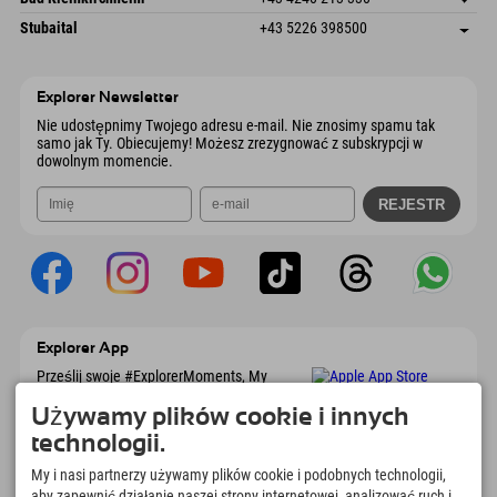
6441 Umhausen
Informacje o przyjeździe
Wyślij e-mail
Dorfstraße 24
Zapisz adres
Austria
Książka
Stubaital
+43 5226 398500
9546 Bad Kleinkirchheim
Informacje o przyjeździe
Wyślij e-mail
Wiesenweg 6
Zapisz adres
Austria
Książka
6167 Neustift im Stubaital
Informacje o przyjeździe
Wyślij e-mail
Austria
Książka
Explorer Newsletter
Wyślij e-mail
Nie udostępnimy Twojego adresu e-mail. Nie znosimy spamu tak
samo jak Ty. Obiecujemy! Możesz zrezygnować z subskrypcji w
dowolnym momencie.
Explorer App
Prześlij swoje #ExplorerMoments, My
Explorer To Go z przeglądem rezerwacji, listą
marzeń, przeglądem restauracji i wieloma
Używamy plików cookie i innych
innymi. Pobierz teraz!
technologii.
My i nasi partnerzy używamy plików cookie i podobnych technologii,
Czas na chwile odkrywcy
aby zapewnić działanie naszej strony internetowej, analizować ruch i