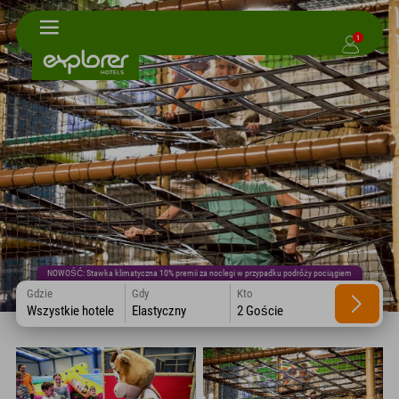
1
NOWOŚĆ: Stawka klimatyczna 10% premii za noclegi w przypadku podróży pociągiem
Gdzie
Gdy
Kto
Wszystkie hotele
Elastyczny
2 Goście