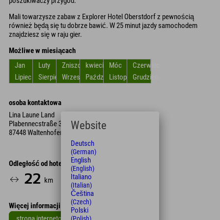
poszukiwaczy przygód.
Mali towarzysze zabaw z Explorer Hotel Oberstdorf z pewnością
również będą się tu dobrze bawić. W 25 minut jazdy samochodem
znajdziesz się w raju gier.
Możliwe w miesiącach
Jan
Luty
Zniszczyć
kwiecień
Móc
Czerwiec
Lipiec
Sierpień
Wrzesień
Październik
Listopad
Grudzień
osoba kontaktowa
Lina Laune Land
Website
Plabennecstraße 30
87448 Waltenhofen
Deutsch
(German)
English
Odległość od hotelu
(English)
22
20
Italiano
km
Min.
(Italian)
Čeština
(Czech)
Więcej informacji
Polski
strona internetowa
(Polish)