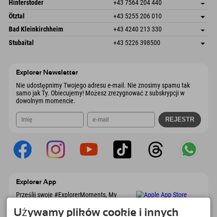
Schmiedau 2
Zapisz adres
Austria
Książka
Hinterstoder
+43 7564 204 440
6272 Kaltenbach im Zillertal
Informacje o przyjeździe
Wyślij e-mail
Freizeitpark 10
Zapisz adres
Austria
Książka
Ötztal
+43 5255 206 010
4573 Hinterstoder
Informacje o przyjeździe
Wyślij e-mail
Gscheat 14
Zapisz adres
Austria
Książka
Bad Kleinkirchheim
+43 4240 213 330
6441 Umhausen
Informacje o przyjeździe
Wyślij e-mail
Dorfstraße 24
Zapisz adres
Austria
Książka
Stubaital
+43 5226 398500
9546 Bad Kleinkirchheim
Informacje o przyjeździe
Wyślij e-mail
Wiesenweg 6
Zapisz adres
Austria
Książka
6167 Neustift im Stubaital
Informacje o przyjeździe
Wyślij e-mail
Austria
Książka
Explorer Newsletter
Wyślij e-mail
Nie udostępnimy Twojego adresu e-mail. Nie znosimy spamu tak
samo jak Ty. Obiecujemy! Możesz zrezygnować z subskrypcji w
dowolnym momencie.
Explorer App
Prześlij swoje #ExplorerMoments, My
Explorer To Go z przeglądem rezerwacji, listą
marzeń, przeglądem restauracji i wieloma
Używamy plików cookie i innych