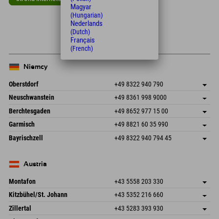
Magyar
Leaflet
| Map data © OpenStreetMap contributors
(Hungarian)
Nederlands
+
(Dutch)
Français
−
(French)
Niemcy
Oberstdorf
+49 8322 940 790
An der Breitach 3
Zapisz adres
Neuschwanstein
+49 8361 998 9000
87538 Fischen I. Allgäu
Informacje o przyjeździe
An der Riese 45
Zapisz adres
Niemcy
Książka
Berchtesgaden
+49 8652 977 15 00
87484 Nesselwang im Allgäu
Informacje o przyjeździe
Wyślij e-mail
Hofreitstr. 7
Zapisz adres
Niemcy
Książka
Garmisch
+49 8821 60 35 990
83471 Schönau am Königssee
Informacje o przyjeździe
Wyślij e-mail
Frickenstraße 22
Zapisz adres
Niemcy
Książka
Bayrischzell
+49 8322 940 794 45
82490 Farchant
Informacje o przyjeździe
Wyślij e-mail
Seebergstr. 17
Zapisz adres
Niemcy
Książka
83735 Bayrischzell
Informacje o przyjeździe
Wyślij e-mail
Niemcy
Książka
Austria
Wyślij e-mail
Montafon
+43 5558 203 330
Dorfstr. 127b
Zapisz adres
Kitzbühel/St. Johann
+43 5352 216 660
6793 Gaschurn/Montafon
Informacje o przyjeździe
Speckbacherstraße 87
Zapisz adres
Austria
Książka
Zillertal
+43 5283 393 930
6380 St. Johann in Tirol
Informacje o przyjeździe
Wyślij e-mail