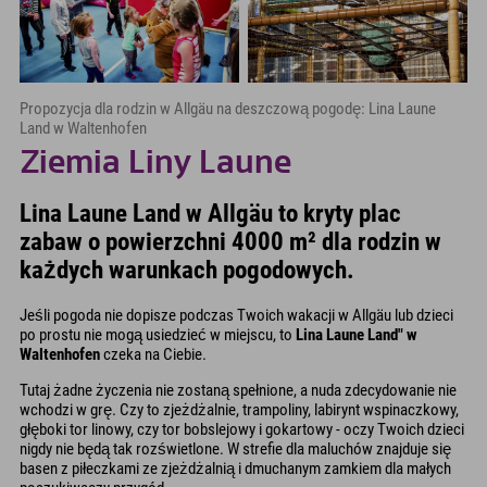
Propozycja dla rodzin w Allgäu na deszczową pogodę: Lina Laune
Land w Waltenhofen
Ziemia Liny Laune
Lina Laune Land w Allgäu to kryty plac
zabaw o powierzchni 4000 m² dla rodzin w
każdych warunkach pogodowych.
Jeśli pogoda nie dopisze podczas Twoich wakacji w Allgäu lub dzieci
po prostu nie mogą usiedzieć w miejscu, to
Lina Laune Land" w
Waltenhofen
czeka na Ciebie.
Tutaj żadne życzenia nie zostaną spełnione, a nuda zdecydowanie nie
wchodzi w grę. Czy to zjeżdżalnie, trampoliny, labirynt wspinaczkowy,
głęboki tor linowy, czy tor bobslejowy i gokartowy - oczy Twoich dzieci
nigdy nie będą tak rozświetlone. W strefie dla maluchów znajduje się
basen z piłeczkami ze zjeżdżalnią i dmuchanym zamkiem dla małych