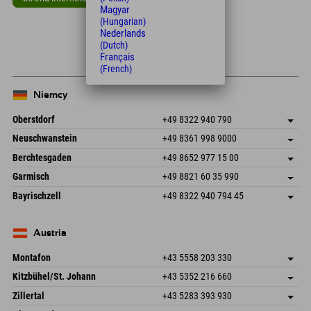
Magyar
Leaflet
| Map data © OpenStreetMap contributors
(Hungarian)
Nederlands
+
(Dutch)
Français
−
(French)
Niemcy
Oberstdorf
+49 8322 940 790
An der Breitach 3
Zapisz adres
Neuschwanstein
+49 8361 998 9000
87538 Fischen I. Allgäu
Informacje o przyjeździe
An der Riese 45
Zapisz adres
Niemcy
Książka
Berchtesgaden
+49 8652 977 15 00
87484 Nesselwang im Allgäu
Informacje o przyjeździe
Wyślij e-mail
Hofreitstr. 7
Zapisz adres
Niemcy
Książka
Garmisch
+49 8821 60 35 990
83471 Schönau am Königssee
Informacje o przyjeździe
Wyślij e-mail
Frickenstraße 22
Zapisz adres
Niemcy
Książka
Bayrischzell
+49 8322 940 794 45
82490 Farchant
Informacje o przyjeździe
Wyślij e-mail
Seebergstr. 17
Zapisz adres
Niemcy
Książka
83735 Bayrischzell
Informacje o przyjeździe
Wyślij e-mail
Niemcy
Książka
Austria
Wyślij e-mail
Montafon
+43 5558 203 330
Dorfstr. 127b
Zapisz adres
Kitzbühel/St. Johann
+43 5352 216 660
6793 Gaschurn/Montafon
Informacje o przyjeździe
Speckbacherstraße 87
Zapisz adres
Austria
Książka
Zillertal
+43 5283 393 930
6380 St. Johann in Tirol
Informacje o przyjeździe
Wyślij e-mail