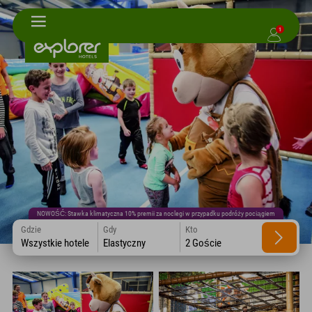
1
NOWOŚĆ: Stawka klimatyczna 10% premii za noclegi w przypadku podróży pociągiem
Gdzie
Gdy
Kto
Wszystkie hotele
Elastyczny
2 Goście