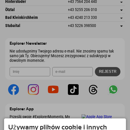
Schmiedau 2
Zapisz adres
Austria
Książka
Hinterstoder
+43 7564 204 440
6272 Kaltenbach im Zillertal
Informacje o przyjeździe
Wyślij e-mail
Freizeitpark 10
Zapisz adres
Austria
Książka
Ötztal
+43 5255 206 010
4573 Hinterstoder
Informacje o przyjeździe
Wyślij e-mail
Gscheat 14
Zapisz adres
Austria
Książka
Bad Kleinkirchheim
+43 4240 213 330
6441 Umhausen
Informacje o przyjeździe
Wyślij e-mail
Dorfstraße 24
Zapisz adres
Austria
Książka
Stubaital
+43 5226 398500
9546 Bad Kleinkirchheim
Informacje o przyjeździe
Wyślij e-mail
Wiesenweg 6
Zapisz adres
Austria
Książka
6167 Neustift im Stubaital
Informacje o przyjeździe
Wyślij e-mail
Austria
Książka
Explorer Newsletter
Wyślij e-mail
Nie udostępnimy Twojego adresu e-mail. Nie znosimy spamu tak
samo jak Ty. Obiecujemy! Możesz zrezygnować z subskrypcji w
dowolnym momencie.
Explorer App
Prześlij swoje #ExplorerMoments, My
Explorer To Go z przeglądem rezerwacji, listą
marzeń, przeglądem restauracji i wieloma
Używamy plików cookie i innych