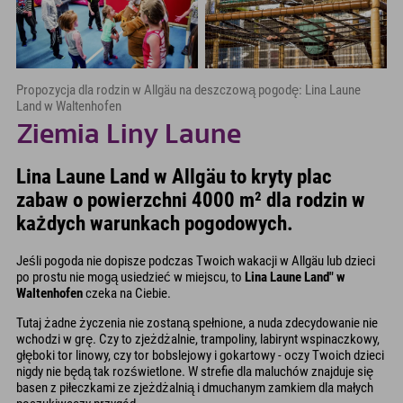
Propozycja dla rodzin w Allgäu na deszczową pogodę: Lina Laune
Land w Waltenhofen
Ziemia Liny Laune
Lina Laune Land w Allgäu to kryty plac
zabaw o powierzchni 4000 m² dla rodzin w
każdych warunkach pogodowych.
Jeśli pogoda nie dopisze podczas Twoich wakacji w Allgäu lub dzieci
po prostu nie mogą usiedzieć w miejscu, to
Lina Laune Land" w
Waltenhofen
czeka na Ciebie.
Tutaj żadne życzenia nie zostaną spełnione, a nuda zdecydowanie nie
wchodzi w grę. Czy to zjeżdżalnie, trampoliny, labirynt wspinaczkowy,
głęboki tor linowy, czy tor bobslejowy i gokartowy - oczy Twoich dzieci
nigdy nie będą tak rozświetlone. W strefie dla maluchów znajduje się
basen z piłeczkami ze zjeżdżalnią i dmuchanym zamkiem dla małych