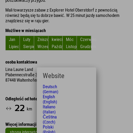
poszukiwaczy przygód.
Mali towarzysze zabaw z Explorer Hotel Oberstdorf z pewnością
również będą się tu dobrze bawić. W 25 minut jazdy samochodem
znajdziesz się w raju gier.
Możliwe w miesiącach
Jan
Luty
Zniszczyć
kwiecień
Móc
Czerwiec
Lipiec
Sierpień
Wrzesień
Październik
Listopad
Grudzień
osoba kontaktowa
Lina Laune Land
Website
Plabennecstraße 30
87448 Waltenhofen
Deutsch
(German)
English
Odległość od hotelu
(English)
22
20
Italiano
km
Min.
(Italian)
Čeština
(Czech)
Więcej informacji
Polski
strona internetowa
(Polish)