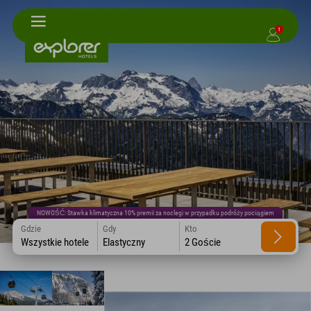
1
NOWOŚĆ: Stawka klimatyczna 10% premii za noclegi w przypadku podróży pociągiem
Gdzie
Gdy
Kto
Wszystkie hotele
Elastyczny
2 Goście