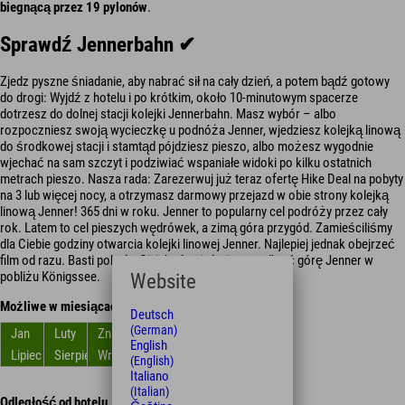
biegnącą przez 19 pylonów
.
Sprawdź Jennerbahn ✔
Zjedz pyszne śniadanie, aby nabrać sił na cały dzień, a potem bądź gotowy
do drogi: Wyjdź z hotelu i po krótkim, około 10-minutowym spacerze
dotrzesz do dolnej stacji kolejki Jennerbahn. Masz wybór – albo
rozpoczniesz swoją wycieczkę u podnóża Jenner, wjedziesz kolejką linową
do środkowej stacji i stamtąd pójdziesz pieszo, albo możesz wygodnie
wjechać na sam szczyt i podziwiać wspaniałe widoki po kilku ostatnich
metrach pieszo. Nasza rada: Zarezerwuj już teraz ofertę Hike Deal na pobyty
na 3 lub więcej nocy, a otrzymasz darmowy przejazd w obie strony kolejką
linową Jenner! 365 dni w roku. Jenner to popularny cel podróży przez cały
rok. Latem to cel pieszych wędrówek, a zimą góra przygód. Zamieściliśmy
dla Ciebie godziny otwarcia kolejki linowej Jenner. Najlepiej jednak obejrzeć
film od razu. Basti pokaże Ci, jak również pieszo odkryć górę Jenner w
pobliżu Königssee.
Website
Możliwe w miesiącach
Deutsch
(German)
Jan
Luty
Zniszczyć
kwiecień
Móc
Czerwiec
English
Lipiec
Sierpień
Wrzesień
Październik
Listopad
Grudzień
(English)
Italiano
(Italian)
Odległość od hotelu