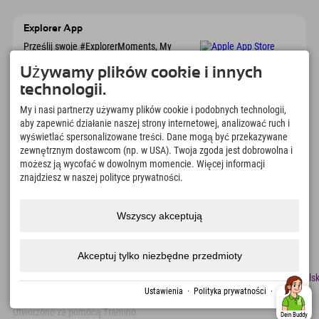
Explorer App
Prześlij swoje #ExplorerMoments, My
Explorer To Go z przeglądem rezerwacji, listą
marzeń, przeglądem restauracji i wieloma
Używamy plików cookie i innych
innymi. Pobierz teraz!
technologii.
My i nasi partnerzy używamy plików cookie i podobnych technologii,
Czas na chwile odkrywcy
aby zapewnić działanie naszej strony internetowej, analizować ruch i
wyświetlać spersonalizowane treści. Dane mogą być przekazywane
166
4.634
km
zewnętrznym dostawcom (np. w USA). Twoja zgoda jest dobrowolna i
Jeziora górskie i baseny
Stoki do jazdy na nartach i
możesz ją wycofać w dowolnym momencie. Więcej informacji
rekreacyjne
snowboardzie
znajdziesz w naszej polityce prywatności.
8.991
km
97
%
Szlaki do pieszych
Nasi goście nas polecają
wędrówek i wspinaczki
Wszyscy akceptują
górskiej
Akceptuj tylko niezbędne przedmioty
odcisk
Ochrona
Dostępność
naciskać
Certyfikaty
Praca
Polsk
danych
zrównoważonego
Ustawienia
·
Polityka prywatności
·
odcisk
rozwoju
Utworzono za pomocą Tramino
Dein Buddy