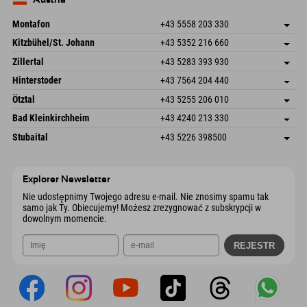
Wyślij e-mail
Montafon
+43 5558 203 330
Dorfstr. 127b
Zapisz adres
Kitzbühel/St. Johann
+43 5352 216 660
6793 Gaschurn/Montafon
Informacje o przyjeździe
Speckbacherstraße 87
Zapisz adres
Austria
Książka
Zillertal
+43 5283 393 930
6380 St. Johann in Tirol
Informacje o przyjeździe
Wyślij e-mail
Schmiedau 2
Zapisz adres
Austria
Książka
Hinterstoder
+43 7564 204 440
6272 Kaltenbach im Zillertal
Informacje o przyjeździe
Wyślij e-mail
Freizeitpark 10
Zapisz adres
Austria
Książka
Ötztal
+43 5255 206 010
4573 Hinterstoder
Informacje o przyjeździe
Wyślij e-mail
Gscheat 14
Zapisz adres
Austria
Książka
Bad Kleinkirchheim
+43 4240 213 330
6441 Umhausen
Informacje o przyjeździe
Wyślij e-mail
Dorfstraße 24
Zapisz adres
Austria
Książka
Stubaital
+43 5226 398500
9546 Bad Kleinkirchheim
Informacje o przyjeździe
Wyślij e-mail
Wiesenweg 6
Zapisz adres
Austria
Książka
6167 Neustift im Stubaital
Informacje o przyjeździe
Wyślij e-mail
Austria
Książka
Explorer Newsletter
Wyślij e-mail
Nie udostępnimy Twojego adresu e-mail. Nie znosimy spamu tak
samo jak Ty. Obiecujemy! Możesz zrezygnować z subskrypcji w
dowolnym momencie.