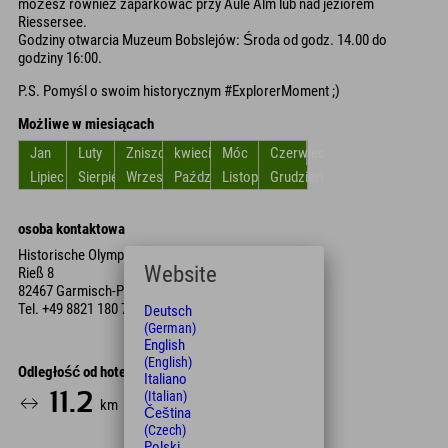
możesz również zaparkować przy Aule Alm lub nad jeziorem
Riessersee.
Godziny otwarcia Muzeum Bobslejów: Środa od godz. 14.00 do
godziny 16:00.
P.S. Pomyśl o swoim historycznym #ExplorerMoment ;)
Możliwe w miesiącach
Jan
Luty
Zniszczyć
kwiecień
Móc
Czerwiec
Lipiec
Sierpień
Wrzesień
Październik
Listopad
Grudzień
osoba kontaktowa
Historische Olympia Bobbahn
Website
Rieß 8
82467 Garmisch-Partenkirchen
Tel.
+49 8821 180 700
Deutsch
(German)
English
(English)
Odległość od hotelu
Italiano
(Italian)
11.2
24
km
Min.
Čeština
(Czech)
Polski