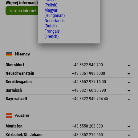
Więcej informacji
(Polish)
Magyar
strona internetowa
(Hungarian)
Leaflet
| Map data © OpenStreetMap contributors
Nederlands
(Dutch)
+
Français
(French)
−
Niemcy
Oberstdorf
+49 8322 940 790
An der Breitach 3
Zapisz adres
Neuschwanstein
+49 8361 998 9000
87538 Fischen I. Allgäu
Informacje o przyjeździe
An der Riese 45
Zapisz adres
Niemcy
Książka
Berchtesgaden
+49 8652 977 15 00
87484 Nesselwang im Allgäu
Informacje o przyjeździe
Wyślij e-mail
Hofreitstr. 7
Zapisz adres
Niemcy
Książka
Garmisch
+49 8821 60 35 990
83471 Schönau am Königssee
Informacje o przyjeździe
Wyślij e-mail
Frickenstraße 22
Zapisz adres
Niemcy
Książka
Bayrischzell
+49 8322 940 794 45
82490 Farchant
Informacje o przyjeździe
Wyślij e-mail
Seebergstr. 17
Zapisz adres
Niemcy
Książka
83735 Bayrischzell
Informacje o przyjeździe
Wyślij e-mail
Niemcy
Książka
Austria
Wyślij e-mail
Montafon
+43 5558 203 330
Dorfstr. 127b
Zapisz adres
Kitzbühel/St. Johann
+43 5352 216 660
6793 Gaschurn/Montafon
Informacje o przyjeździe