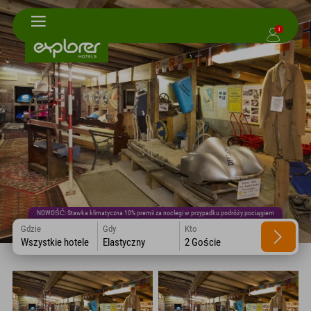
1
NOWOŚĆ: Stawka klimatyczna 10% premii za noclegi w przypadku podróży pociągiem
Gdzie
Gdy
Kto
Wszystkie hotele
Elastyczny
2 Goście