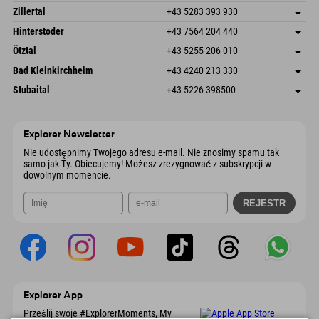
Speckbacherstraße 87
Zapisz adres
Austria
Książka
Zillertal
+43 5283 393 930
6380 St. Johann in Tirol
Informacje o przyjeździe
Wyślij e-mail
Schmiedau 2
Zapisz adres
Austria
Książka
Hinterstoder
+43 7564 204 440
6272 Kaltenbach im Zillertal
Informacje o przyjeździe
Wyślij e-mail
Freizeitpark 10
Zapisz adres
Austria
Książka
Ötztal
+43 5255 206 010
4573 Hinterstoder
Informacje o przyjeździe
Wyślij e-mail
Gscheat 14
Zapisz adres
Austria
Książka
Bad Kleinkirchheim
+43 4240 213 330
6441 Umhausen
Informacje o przyjeździe
Wyślij e-mail
Dorfstraße 24
Zapisz adres
Austria
Książka
Stubaital
+43 5226 398500
9546 Bad Kleinkirchheim
Informacje o przyjeździe
Wyślij e-mail
Wiesenweg 6
Zapisz adres
Austria
Książka
6167 Neustift im Stubaital
Informacje o przyjeździe
Wyślij e-mail
Austria
Książka
Explorer Newsletter
Wyślij e-mail
Nie udostępnimy Twojego adresu e-mail. Nie znosimy spamu tak
samo jak Ty. Obiecujemy! Możesz zrezygnować z subskrypcji w
dowolnym momencie.
Explorer App
Prześlij swoje #ExplorerMoments, My