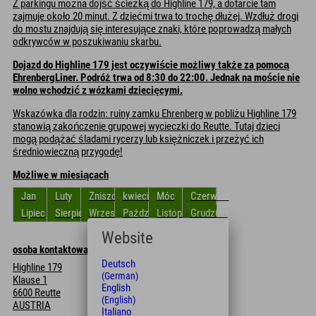
Z parkingu można dojść ścieżką do Highline 179, a dotarcie tam
zajmuje około 20 minut. Z dziećmi trwa to trochę dłużej. Wzdłuż drogi
do mostu znajdują się interesujące znaki, które poprowadzą małych
odkrywców w poszukiwaniu skarbu.
Dojazd do Highline 179 jest oczywiście możliwy także za pomocą
EhrenbergLiner. Podróż trwa od 8:30 do 22:00. Jednak na moście nie
wolno wchodzić z wózkami dziecięcymi.
Wskazówka dla rodzin: ruiny zamku Ehrenberg w pobliżu Highline 179
stanowią zakończenie grupowej wycieczki do Reutte. Tutaj dzieci
mogą podążać śladami rycerzy lub księżniczek i przeżyć ich
średniowieczną przygodę!
Możliwe w miesiącach
Jan
Luty
Zniszczyć
kwiecień
Móc
Czerwiec
Lipiec
Sierpień
Wrzesień
Październik
Listopad
Grudzień
Website
osoba kontaktowa
Deutsch
Highline 179
(German)
Klause 1
English
6600 Reutte
(English)
AUSTRIA
Italiano