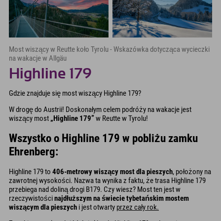
Most wiszący w Reutte koło Tyrolu - Wskazówka dotycząca wycieczki
na wakacje w Allgäu
Highline 179
Gdzie znajduje się most wiszący Highline 179?
W drogę do Austrii! Doskonałym celem podróży na wakacje jest
wiszący most
„Highline 179”
w Reutte w Tyrolu!
Wszystko o Highline 179 w pobliżu zamku
Ehrenberg:
Highline 179 to
406-metrowy wiszący most dla pieszych
, położony na
zawrotnej wysokości. Nazwa ta wynika z faktu, że trasa Highline 179
przebiega nad doliną drogi B179. Czy wiesz? Most ten jest w
rzeczywistości
najdłuższym na świecie tybetańskim mostem
wiszącym dla pieszych
i jest otwarty
przez cały rok.