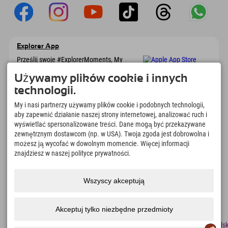
Explorer App
Prześlij swoje #ExplorerMoments, My
Explorer To Go z przeglądem rezerwacji, listą
marzeń, przeglądem restauracji i wieloma
Używamy plików cookie i innych
innymi. Pobierz teraz!
technologii.
My i nasi partnerzy używamy plików cookie i podobnych technologii,
Czas na chwile odkrywcy
aby zapewnić działanie naszej strony internetowej, analizować ruch i
wyświetlać spersonalizowane treści. Dane mogą być przekazywane
166
4.634
km
zewnętrznym dostawcom (np. w USA). Twoja zgoda jest dobrowolna i
Jeziora górskie i baseny
Stoki do jazdy na nartach i
możesz ją wycofać w dowolnym momencie. Więcej informacji
rekreacyjne
snowboardzie
znajdziesz w naszej polityce prywatności.
8.991
km
97
%
Szlaki do pieszych
Nasi goście nas polecają
wędrówek i wspinaczki
Wszyscy akceptują
górskiej
Akceptuj tylko niezbędne przedmioty
odcisk
Ochrona
Dostępność
naciskać
Certyfikaty
Praca
Polsk