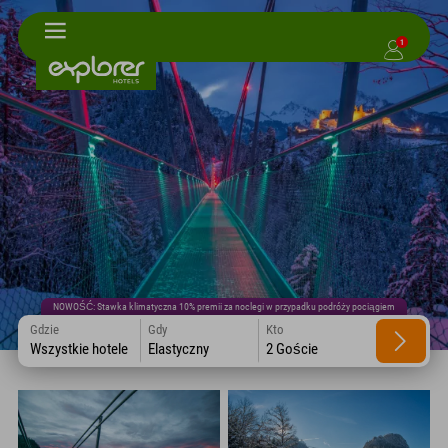
1
NOWOŚĆ: Stawka klimatyczna 10% premii za noclegi w przypadku podróży pociągiem
Gdzie
Gdy
Kto
Wszystkie hotele
Elastyczny
2 Goście