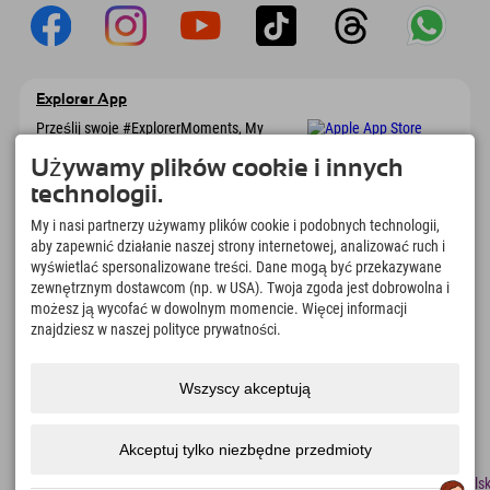
Explorer App
Prześlij swoje #ExplorerMoments, My
Explorer To Go z przeglądem rezerwacji, listą
marzeń, przeglądem restauracji i wieloma
Używamy plików cookie i innych
innymi. Pobierz teraz!
technologii.
My i nasi partnerzy używamy plików cookie i podobnych technologii,
Czas na chwile odkrywcy
aby zapewnić działanie naszej strony internetowej, analizować ruch i
wyświetlać spersonalizowane treści. Dane mogą być przekazywane
166
4.634
km
zewnętrznym dostawcom (np. w USA). Twoja zgoda jest dobrowolna i
Jeziora górskie i baseny
Stoki do jazdy na nartach i
możesz ją wycofać w dowolnym momencie. Więcej informacji
rekreacyjne
snowboardzie
znajdziesz w naszej polityce prywatności.
8.991
km
97
%
Szlaki do pieszych
Nasi goście nas polecają
wędrówek i wspinaczki
Wszyscy akceptują
górskiej
Akceptuj tylko niezbędne przedmioty
odcisk
Ochrona
Dostępność
naciskać
Certyfikaty
Praca
Polsk