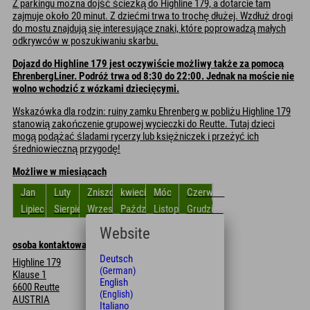
Z parkingu można dojść ścieżką do Highline 179, a dotarcie tam
zajmuje około 20 minut. Z dziećmi trwa to trochę dłużej. Wzdłuż drogi
do mostu znajdują się interesujące znaki, które poprowadzą małych
odkrywców w poszukiwaniu skarbu.
Dojazd do Highline 179 jest oczywiście możliwy także za pomocą
EhrenbergLiner. Podróż trwa od 8:30 do 22:00. Jednak na moście nie
wolno wchodzić z wózkami dziecięcymi.
Wskazówka dla rodzin: ruiny zamku Ehrenberg w pobliżu Highline 179
stanowią zakończenie grupowej wycieczki do Reutte. Tutaj dzieci
mogą podążać śladami rycerzy lub księżniczek i przeżyć ich
średniowieczną przygodę!
Możliwe w miesiącach
Jan
Luty
Zniszczyć
kwiecień
Móc
Czerwiec
Lipiec
Sierpień
Wrzesień
Październik
Listopad
Grudzień
Website
osoba kontaktowa
Deutsch
Highline 179
(German)
Klause 1
English
6600 Reutte
(English)
AUSTRIA
Italiano