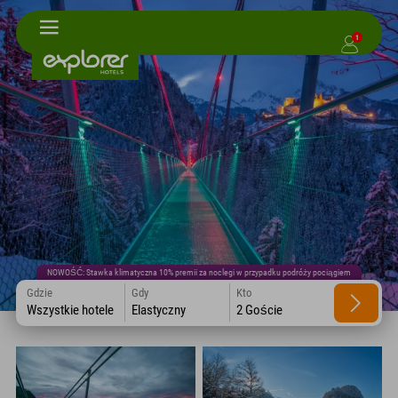
1
NOWOŚĆ: Stawka klimatyczna 10% premii za noclegi w przypadku podróży pociągiem
Gdzie
Gdy
Kto
Wszystkie hotele
Elastyczny
2 Goście