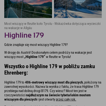
Most wiszący w Reutte koło Tyrolu - Wskazówka dotycząca wycieczki
na wakacje w Allgäu
Highline 179
Gdzie znajduje się most wiszący Highline 179?
W drogę do Austrii! Doskonałym celem podróży na wakacje jest
wiszący most
„Highline 179”
w Reutte w Tyrolu!
Wszystko o Highline 179 w pobliżu zamku
Ehrenberg:
Highline 179 to
406-metrowy wiszący most dla pieszych
, położony na
zawrotnej wysokości. Nazwa ta wynika z faktu, że trasa Highline 179
przebiega nad doliną drogi B179. Czy wiesz? Most ten jest w
rzeczywistości
najdłuższym na świecie tybetańskim mostem
wiszącym dla pieszych
i jest otwarty
przez cały rok.