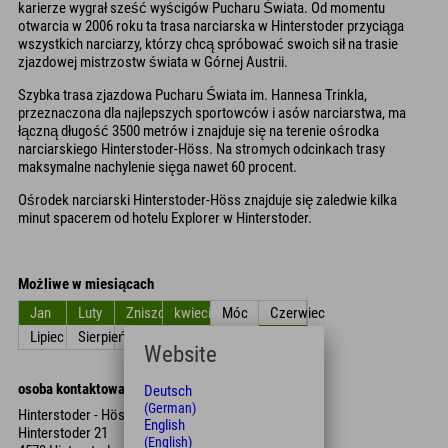
karierze wygrał sześć wyścigów Pucharu Świata. Od momentu
otwarcia w 2006 roku ta trasa narciarska w Hinterstoder przyciąga
wszystkich narciarzy, którzy chcą spróbować swoich sił na trasie
zjazdowej mistrzostw świata w Górnej Austrii.
Szybka trasa zjazdowa Pucharu Świata im. Hannesa Trinkla,
przeznaczona dla najlepszych sportowców i asów narciarstwa, ma
łączną długość 3500 metrów i znajduje się na terenie ośrodka
narciarskiego Hinterstoder-Höss. Na stromych odcinkach trasy
maksymalne nachylenie sięga nawet 60 procent.
Ośrodek narciarski Hinterstoder-Höss znajduje się zaledwie kilka
minut spacerem od hotelu Explorer w Hinterstoder.
Możliwe w miesiącach
Jan
Luty
Zniszczyć
kwiecień
Móc
Czerwiec
Lipiec
Sierpień
Wrzesień
Październik
Listopad
Grudzień
Website
osoba kontaktowa
Deutsch
(German)
Hinterstoder - Höss Bergbahn
English
Hinterstoder 21
(English)