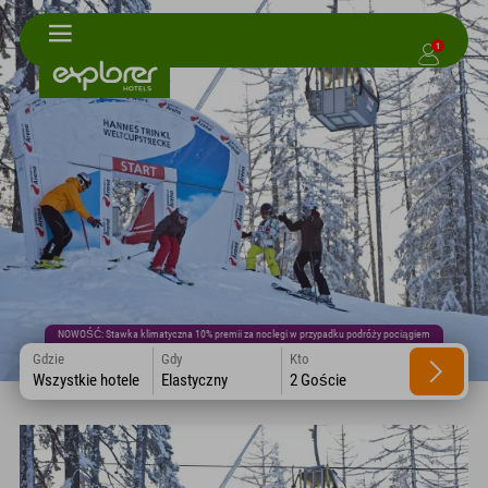
1
NOWOŚĆ: Stawka klimatyczna 10% premii za noclegi w przypadku podróży pociągiem
Gdzie
Gdy
Kto
Wszystkie hotele
Elastyczny
2 Goście