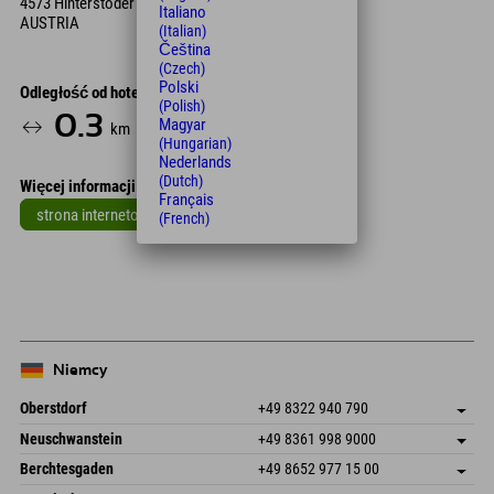
4573 Hinterstoder
Italiano
AUSTRIA
(Italian)
Čeština
(Czech)
Polski
Odległość od hotelu
(Polish)
0.3
2
3
Magyar
km
Min.
Min.
(Hungarian)
Nederlands
(Dutch)
Więcej informacji
Français
strona internetowa
(French)
Leaflet
| Map data © OpenStreetMap contributors
+
−
Niemcy
Oberstdorf
+49 8322 940 790
An der Breitach 3
Zapisz adres
Neuschwanstein
+49 8361 998 9000
87538 Fischen I. Allgäu
Informacje o przyjeździe
An der Riese 45
Zapisz adres
Niemcy
Książka
Berchtesgaden
+49 8652 977 15 00
87484 Nesselwang im Allgäu
Informacje o przyjeździe
Wyślij e-mail
Hofreitstr. 7
Zapisz adres