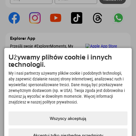
Explorer App
Prześlij swoje #ExplorerMoments, My
Explorer To Go z przeglądem rezerwacji, listą
marzeń, przeglądem restauracji i wieloma
Używamy plików cookie i innych
innymi. Pobierz teraz!
technologii.
My i nasi partnerzy używamy plików cookie i podobnych technologii,
Czas na chwile odkrywcy
aby zapewnić działanie naszej strony internetowej, analizować ruch i
wyświetlać spersonalizowane treści. Dane mogą być przekazywane
166
4.634
km
zewnętrznym dostawcom (np. w USA). Twoja zgoda jest dobrowolna i
Jeziora górskie i baseny
Stoki do jazdy na nartach i
możesz ją wycofać w dowolnym momencie. Więcej informacji
rekreacyjne
snowboardzie
znajdziesz w naszej polityce prywatności.
8.991
km
97
%
Szlaki do pieszych
Nasi goście nas polecają
wędrówek i wspinaczki
Wszyscy akceptują
górskiej
Akceptuj tylko niezbędne przedmioty