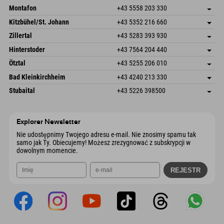
Montafon
+43 5558 203 330
Dorfstr. 127b
Zapisz adres
Kitzbühel/St. Johann
+43 5352 216 660
6793 Gaschurn/Montafon
Informacje o przyjeździe
Speckbacherstraße 87
Zapisz adres
Austria
Książka
Zillertal
+43 5283 393 930
6380 St. Johann in Tirol
Informacje o przyjeździe
Wyślij e-mail
Schmiedau 2
Zapisz adres
Austria
Książka
Hinterstoder
+43 7564 204 440
6272 Kaltenbach im Zillertal
Informacje o przyjeździe
Wyślij e-mail
Freizeitpark 10
Zapisz adres
Austria
Książka
Ötztal
+43 5255 206 010
4573 Hinterstoder
Informacje o przyjeździe
Wyślij e-mail
Gscheat 14
Zapisz adres
Austria
Książka
Bad Kleinkirchheim
+43 4240 213 330
6441 Umhausen
Informacje o przyjeździe
Wyślij e-mail
Dorfstraße 24
Zapisz adres
Austria
Książka
Stubaital
+43 5226 398500
9546 Bad Kleinkirchheim
Informacje o przyjeździe
Wyślij e-mail
Wiesenweg 6
Zapisz adres
Austria
Książka
6167 Neustift im Stubaital
Informacje o przyjeździe
Wyślij e-mail
Austria
Książka
Explorer Newsletter
Wyślij e-mail
Nie udostępnimy Twojego adresu e-mail. Nie znosimy spamu tak
samo jak Ty. Obiecujemy! Możesz zrezygnować z subskrypcji w
dowolnym momencie.