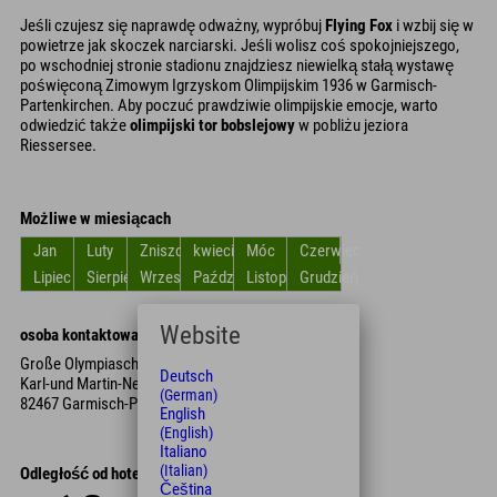
Jeśli czujesz się naprawdę odważny, wypróbuj
Flying Fox
i wzbij się w
powietrze jak skoczek narciarski. Jeśli wolisz coś spokojniejszego,
po wschodniej stronie stadionu znajdziesz niewielką stałą wystawę
poświęconą Zimowym Igrzyskom Olimpijskim 1936 w Garmisch-
Partenkirchen. Aby poczuć prawdziwie olimpijskie emocje, warto
odwiedzić także
olimpijski tor bobslejowy
w pobliżu jeziora
Riessersee.
Możliwe w miesiącach
Jan
Luty
Zniszczyć
kwiecień
Móc
Czerwiec
Lipiec
Sierpień
Wrzesień
Październik
Listopad
Grudzień
Website
osoba kontaktowa
Große Olympiaschanze
Deutsch
Karl-und Martin-Neuner-Platz
(German)
82467 Garmisch-Partenkirchen
English
(English)
Italiano
(Italian)
Odległość od hotelu
Čeština