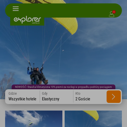
1
NOWOŚĆ: Stawka klimatyczna 10% premii za noclegi w przypadku podróży pociągiem
Gdzie
Gdy
Kto
Wszystkie hotele
Elastyczny
2 Goście