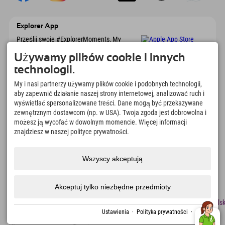
Explorer App
Prześlij swoje #ExplorerMoments, My
Explorer To Go z przeglądem rezerwacji, listą
marzeń, przeglądem restauracji i wieloma
Używamy plików cookie i innych
innymi. Pobierz teraz!
technologii.
My i nasi partnerzy używamy plików cookie i podobnych technologii,
Czas na chwile odkrywcy
aby zapewnić działanie naszej strony internetowej, analizować ruch i
wyświetlać spersonalizowane treści. Dane mogą być przekazywane
166
4.634
km
zewnętrznym dostawcom (np. w USA). Twoja zgoda jest dobrowolna i
Jeziora górskie i baseny
Stoki do jazdy na nartach i
możesz ją wycofać w dowolnym momencie. Więcej informacji
rekreacyjne
snowboardzie
znajdziesz w naszej polityce prywatności.
8.991
km
97
%
Szlaki do pieszych
Nasi goście nas polecają
wędrówek i wspinaczki
Wszyscy akceptują
górskiej
Akceptuj tylko niezbędne przedmioty
odcisk
Ochrona
Dostępność
naciskać
Certyfikaty
Praca
Polsk
danych
zrównoważonego
Ustawienia
·
Polityka prywatności
·
odcisk
rozwoju