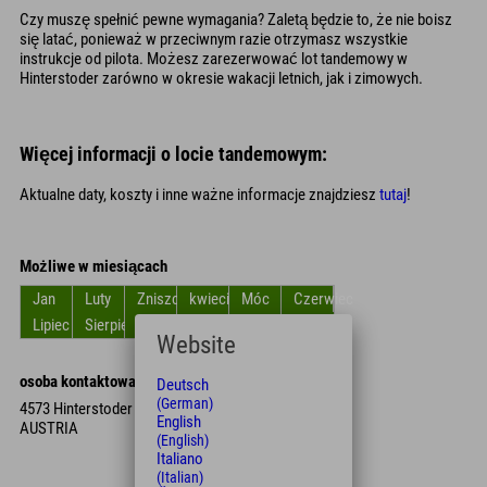
Czy muszę spełnić pewne wymagania? Zaletą będzie to, że nie boisz
się latać, ponieważ w przeciwnym razie otrzymasz wszystkie
instrukcje od pilota. Możesz zarezerwować lot tandemowy w
Hinterstoder zarówno w okresie wakacji letnich, jak i zimowych.
Więcej informacji o locie tandemowym:
Aktualne daty, koszty i inne ważne informacje znajdziesz
tutaj
!
Możliwe w miesiącach
Jan
Luty
Zniszczyć
kwiecień
Móc
Czerwiec
Lipiec
Sierpień
Wrzesień
Październik
Listopad
Grudzień
Website
osoba kontaktowa
Deutsch
(German)
4573 Hinterstoder
English
AUSTRIA
(English)
Italiano
(Italian)