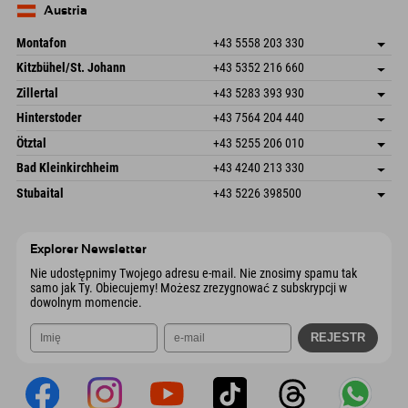
Niemcy
Książka
Austria
Wyślij e-mail
Montafon
+43 5558 203 330
Dorfstr. 127b
Zapisz adres
Kitzbühel/St. Johann
+43 5352 216 660
6793 Gaschurn/Montafon
Informacje o przyjeździe
Speckbacherstraße 87
Zapisz adres
Austria
Książka
Zillertal
+43 5283 393 930
6380 St. Johann in Tirol
Informacje o przyjeździe
Wyślij e-mail
Schmiedau 2
Zapisz adres
Austria
Książka
Hinterstoder
+43 7564 204 440
6272 Kaltenbach im Zillertal
Informacje o przyjeździe
Wyślij e-mail
Freizeitpark 10
Zapisz adres
Austria
Książka
Ötztal
+43 5255 206 010
4573 Hinterstoder
Informacje o przyjeździe
Wyślij e-mail
Gscheat 14
Zapisz adres
Austria
Książka
Bad Kleinkirchheim
+43 4240 213 330
6441 Umhausen
Informacje o przyjeździe
Wyślij e-mail
Dorfstraße 24
Zapisz adres
Austria
Książka
Stubaital
+43 5226 398500
9546 Bad Kleinkirchheim
Informacje o przyjeździe
Wyślij e-mail
Wiesenweg 6
Zapisz adres
Austria
Książka
6167 Neustift im Stubaital
Informacje o przyjeździe
Wyślij e-mail
Austria
Książka
Explorer Newsletter
Wyślij e-mail
Nie udostępnimy Twojego adresu e-mail. Nie znosimy spamu tak
samo jak Ty. Obiecujemy! Możesz zrezygnować z subskrypcji w
dowolnym momencie.