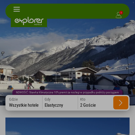
1
NOWOŚĆ: Stawka klimatyczna 10% premii za noclegi w przypadku podróży pociągiem
Gdzie
Gdy
Kto
Wszystkie hotele
Elastyczny
2 Goście