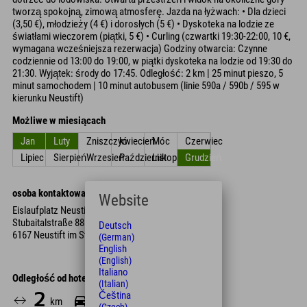
tworzą spokojną, zimową atmosferę. Jazda na łyżwach: • Dla dzieci
(3,50 €), młodzieży (4 €) i dorosłych (5 €) • Dyskoteka na lodzie ze
światłami wieczorem (piątki, 5 €) • Curling (czwartki 19:30-22:00, 10 €,
wymagana wcześniejsza rezerwacja) Godziny otwarcia: Czynne
codziennie od 13:00 do 19:00, w piątki dyskoteka na lodzie od 19:30 do
21:30. Wyjątek: środy do 17:45. Odległość: 2 km | 25 minut pieszo, 5
minut samochodem | 10 minut autobusem (linie 590a / 590b / 595 w
kierunku Neustift)
Możliwe w miesiącach
Jan
Luty
Zniszczyć
kwiecień
Móc
Czerwiec
Lipiec
Sierpień
Wrzesień
Październik
Listopad
Grudzień
osoba kontaktowa
Website
Eislaufplatz Neustift
Stubaitalstraße 88
Deutsch
6167 Neustift im Stubaital
(German)
English
(English)
Italiano
Odległość od hotelu
(Italian)
Čeština
2
5
25
km
Min.
Min.