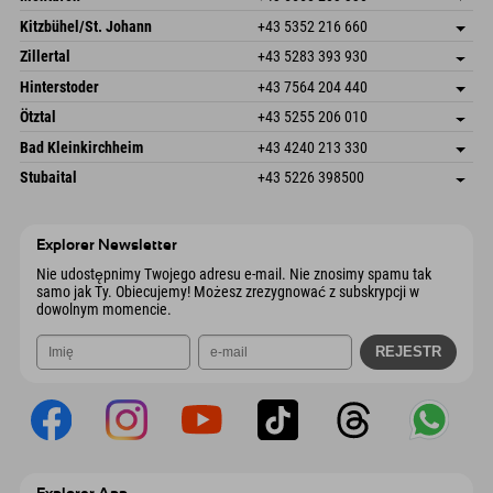
Dorfstr. 127b
Zapisz adres
Kitzbühel/St. Johann
+43 5352 216 660
6793 Gaschurn/Montafon
Informacje o przyjeździe
Speckbacherstraße 87
Zapisz adres
Austria
Książka
Zillertal
+43 5283 393 930
6380 St. Johann in Tirol
Informacje o przyjeździe
Wyślij e-mail
Schmiedau 2
Zapisz adres
Austria
Książka
Hinterstoder
+43 7564 204 440
6272 Kaltenbach im Zillertal
Informacje o przyjeździe
Wyślij e-mail
Freizeitpark 10
Zapisz adres
Austria
Książka
Ötztal
+43 5255 206 010
4573 Hinterstoder
Informacje o przyjeździe
Wyślij e-mail
Gscheat 14
Zapisz adres
Austria
Książka
Bad Kleinkirchheim
+43 4240 213 330
6441 Umhausen
Informacje o przyjeździe
Wyślij e-mail
Dorfstraße 24
Zapisz adres
Austria
Książka
Stubaital
+43 5226 398500
9546 Bad Kleinkirchheim
Informacje o przyjeździe
Wyślij e-mail
Wiesenweg 6
Zapisz adres
Austria
Książka
6167 Neustift im Stubaital
Informacje o przyjeździe
Wyślij e-mail
Austria
Książka
Explorer Newsletter
Wyślij e-mail
Nie udostępnimy Twojego adresu e-mail. Nie znosimy spamu tak
samo jak Ty. Obiecujemy! Możesz zrezygnować z subskrypcji w
dowolnym momencie.