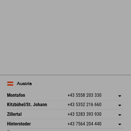
Austria
Montafon
+43 5558 203 330
Dorfstr. 127b
Zapisz adres
Kitzbühel/St. Johann
+43 5352 216 660
6793 Gaschurn/Montafon
Informacje o przyjeździe
Speckbacherstraße 87
Zapisz adres
Austria
Książka
Zillertal
+43 5283 393 930
6380 St. Johann in Tirol
Informacje o przyjeździe
Wyślij e-mail
Schmiedau 2
Zapisz adres
Austria
Książka
Hinterstoder
+43 7564 204 440
6272 Kaltenbach im Zillertal
Informacje o przyjeździe
Wyślij e-mail