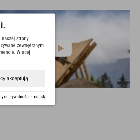
i.
 naszej strony
ekazywane zewnętrznym
mencie. Więcej
cy akceptują
ityka prywatności
·
odcisk