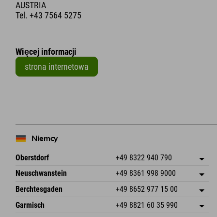
AUSTRIA
Tel.
+43 7564 5275
Więcej informacji
strona internetowa
Niemcy
Oberstdorf
+49 8322 940 790
An der Breitach 3
Zapisz adres
Neuschwanstein
+49 8361 998 9000
87538 Fischen I. Allgäu
Informacje o przyjeździe
An der Riese 45
Zapisz adres
Niemcy
Książka
Berchtesgaden
+49 8652 977 15 00
87484 Nesselwang im Allgäu
Informacje o przyjeździe
Wyślij e-mail
Hofreitstr. 7
Zapisz adres
Niemcy
Książka
Garmisch
+49 8821 60 35 990
83471 Schönau am Königssee
Informacje o przyjeździe
Wyślij e-mail