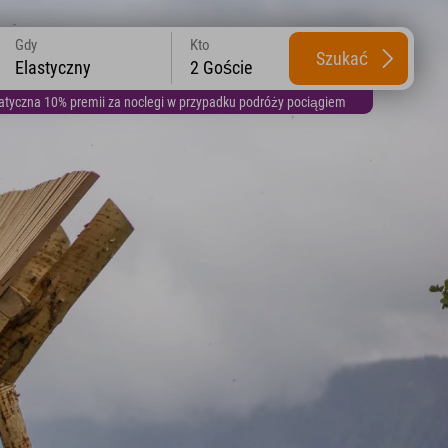
Gdy
Kto
Szukać
Elastyczny
2 Goście
yczna 10% premii za noclegi w przypadku podróży pociągiem