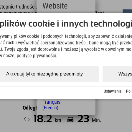
Website
topniu trudności. Blue Lollipop: Trasa dla
zaawansowanych z ciekawymi elementami. Red Root
Deutsch
ącymi odcinkami. Black Widow: Zaawansowani
ików cookie i innych technologi
(German)
 Park oferuje również trasy przyjazne dla rowerów
English
go wypożyczyć w Pyhrn-Priel Bike Center. Punkt
żywamy plików cookie i podobnych technologii, aby zapewnić działanie
(English)
j stacji i jest bardzo łatwo dostępny wyciągiem
Italiano
ować ruch i wyświetlać spersonalizowane treści. Dane mogą być prz
my Bike Park –
tutaj
pokażemy Wam, co tam
(Italian)
). Twoja zgoda jest dobrowolna i możesz ją wycofać w dowolnym mo
rzy dolnej stacji to idealny tor treningowy dla
Čeština
w naszej polityce prywatności.
do górskiej restauracji w centrum rowerowym.
(Czech)
Polski
(Polish)
Akceptuj tylko niezbędne przedmioty
Wszys
Magyar
(Hungarian)
Nederlands
Ustawienia
·
Pol
(Dutch)
Français
Odległość od hotelu
(French)
18.2
23
km
Min.