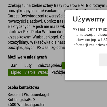
Czekają tu na Ciebie cztery trasy rowerowe MTB o różnym s
początkujących z miłośnikami flow. Big Red: Trasa dla 
Carpet: Doświadczeni rowerzyści z technicznie wymagaj
Używamy pl
rowerzyści zjazdowi. Oprócz tras MTB, Wurbauerkogel Bike
elektrycznych. A jeśli nie masz własnego roweru, możesz 
My i nasi partnerzy u
startowy Bike Parku Wurbauerkogel znajduje się przy dolne
internetowej, analiz
krzesełkowym Wurbauerkogel. Oczywiście, już testowaliś
dostawcom (np. w USA
przeżyliśmy. Wskazówka dla naszych maluchów: pumptrack p
informacji znajdziesz 
początkujących. PS Jeśli zgłodniejecie, możecie wstąpić 
Możliwe w miesiącach
Jan
Luty
Zniszczyć
kwiecień
Móc
Czerwiec
Lipiec
Sierpień
Wrzesień
Październik
Listopad
Grudzień
osoba kontaktowa
Sessellift Wurbauerkogel
Kühbergstraße 2
4580 Windischgarsten