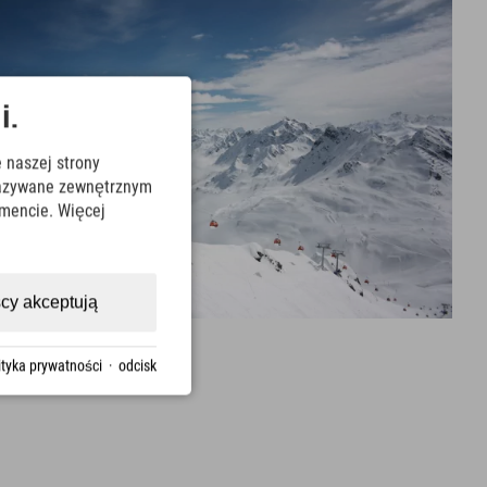
i.
 naszej strony
ekazywane zewnętrznym
mencie. Więcej
cy akceptują
ityka prywatności
·
odcisk