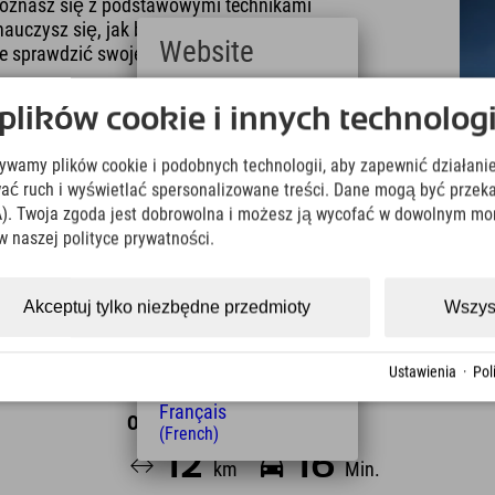
oznasz się z podstawowymi technikami
auczysz się, jak bezpiecznie posługiwać się
Website
ie sprawdzić swoje umiejętności!
ie zapoznać się z trasami MTB lub zapisać się
Deutsch
ików cookie i innych technologi
(German)
English
e możesz ćwiczyć via ferratę i doskonalić swoje
żywamy plików cookie i podobnych technologii, aby zapewnić działanie
(English)
gotowy na nowe wyzwanie, możesz kontynuować
Italiano
ować ruch i wyświetlać spersonalizowane treści. Dane mogą być prz
(Italian)
otrzebne jest doświadczenie, ponieważ via ferrata
). Twoja zgoda jest dobrowolna i możesz ją wycofać w dowolnym mo
Čeština
w naszej polityce prywatności.
(Czech)
Polski
(Polish)
Akceptuj tylko niezbędne przedmioty
Wszys
Magyar
(Hungarian)
Nederlands
Ustawienia
·
Pol
(Dutch)
Français
Odległość od hotelu
(French)
12
16
km
Min.