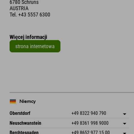
6780 Schruns
AUSTRIA
Tel.
+43 5557 6300
Więcej informacji
strona internetowa
+
−
Niemcy
Oberstdorf
+49 8322 940 790
An der Breitach 3
Zapisz adres
Neuschwanstein
+49 8361 998 9000
87538 Fischen I. Allgäu
Informacje o przyjeździe
An der Riese 45
Zapisz adres
Niemcy
Książka
Berchtesgaden
+49 8652 977 15 00