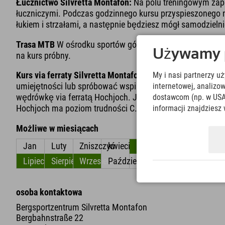
Łucznictwo Silvretta Montafon:
Na polu treningowym zap
łuczniczymi. Podczas godzinnego kursu przyspieszonego n
łukiem i strzałami, a następnie będziesz mógł samodzieln
Trasa MTB
W ośrodku sportów górskich możesz samodzieln
Używamy pl
na kurs próbny.
Kurs via ferraty Silvretta Montafon
: Na jeziorze Kälberse
My i nasi partnerzy u
umiejętności lub spróbować wspinaczki. A jeśli jesteś 
internetowej, analiz
wędrówkę via ferratą Hochjoch. Jednakże, aby to zrobić, p
dostawcom (np. w USA
Hochjoch ma poziom trudności C.
informacji znajdziesz 
Możliwe w miesiącach
Jan
Luty
Zniszczyć
kwiecień
Móc
Czerwiec
Lipiec
Sierpień
Wrzesień
Październik
Listopad
Grudzień
osoba kontaktowa
Bergsportzentrum Silvretta Montafon
Bergbahnstraße 22