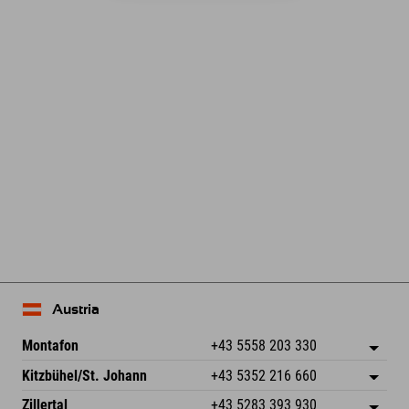
Leaflet
| Map data © OpenStreetMap contributors
Austria
Montafon
+43 5558 203 330
Dorfstr. 127b
Zapisz adres
Kitzbühel/St. Johann
+43 5352 216 660
6793 Gaschurn/Montafon
Informacje o przyjeździe
Speckbacherstraße 87
Zapisz adres
Austria
Książka
Zillertal
+43 5283 393 930