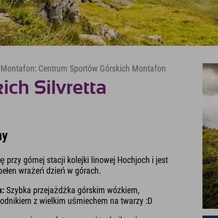
h Montafon: Centrum Sportów Górskich Montafon
ch Silvretta
ny
przy górnej stacji kolejki linowej Hochjoch i jest
pełen wrażeń dzień w górach.
n:
Szybka przejażdżka górskim wózkiem,
odnikiem z wielkim uśmiechem na twarzy :D