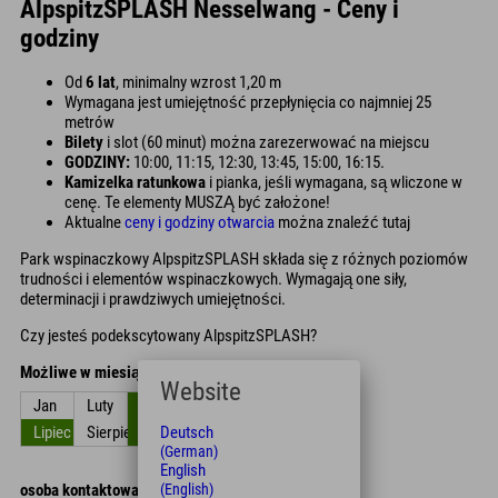
AlpspitzSPLASH Nesselwang - Ceny i
godziny
Od
6 lat
, minimalny wzrost 1,20 m
Wymagana jest umiejętność przepłynięcia co najmniej 25
metrów
Bilety
i slot (60 minut) można zarezerwować na miejscu
GODZINY:
10:00, 11:15, 12:30, 13:45, 15:00, 16:15.
Kamizelka ratunkowa
i pianka, jeśli wymagana, są wliczone w
cenę. Te elementy MUSZĄ być założone!
Aktualne
ceny i godziny otwarcia
można znaleźć tutaj
Park wspinaczkowy AlpspitzSPLASH składa się z różnych poziomów
trudności i elementów wspinaczkowych. Wymagają one siły,
determinacji i prawdziwych umiejętności.
Czy jesteś podekscytowany AlpspitzSPLASH?
Możliwe w miesiącach
Website
Jan
Luty
Zniszczyć
kwiecień
Móc
Czerwiec
Lipiec
Sierpień
Wrzesień
Październik
Listopad
Grudzień
Deutsch
(German)
English
osoba kontaktowa
(English)