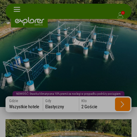
1
NOWOŚĆ: Stawka klimatyczna 10% premii za noclegi w przypadku podróży pociągiem
Gdzie
Gdy
Kto
Wszystkie hotele
Elastyczny
2 Goście