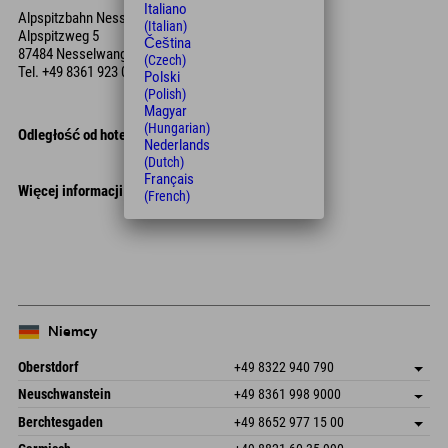
Italiano
Alpspitzbahn Nesselwang
(Italian)
Alpspitzweg 5
Čeština
87484 Nesselwang
(Czech)
Tel.
+49 8361 923 040
Polski
(Polish)
Magyar
(Hungarian)
Odległość od hotelu
Nederlands
(Dutch)
Français
Więcej informacji
(French)
Leaflet
| Map data © OpenStreetMap contributors
+
−
Niemcy
Oberstdorf
+49 8322 940 790
An der Breitach 3
Zapisz adres
Neuschwanstein
+49 8361 998 9000
87538 Fischen I. Allgäu
Informacje o przyjeździe
An der Riese 45
Zapisz adres
Niemcy
Książka
Berchtesgaden
+49 8652 977 15 00
87484 Nesselwang im Allgäu
Informacje o przyjeździe
Wyślij e-mail
Hofreitstr. 7
Zapisz adres
Niemcy
Książka