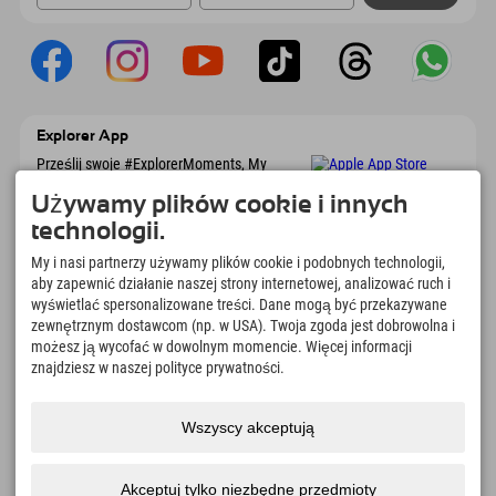
Explorer App
Prześlij swoje #ExplorerMoments, My
Explorer To Go z przeglądem rezerwacji, listą
marzeń, przeglądem restauracji i wieloma
Używamy plików cookie i innych
innymi. Pobierz teraz!
technologii.
My i nasi partnerzy używamy plików cookie i podobnych technologii,
Czas na chwile odkrywcy
aby zapewnić działanie naszej strony internetowej, analizować ruch i
wyświetlać spersonalizowane treści. Dane mogą być przekazywane
166
4.634
km
zewnętrznym dostawcom (np. w USA). Twoja zgoda jest dobrowolna i
Jeziora górskie i baseny
Stoki do jazdy na nartach i
możesz ją wycofać w dowolnym momencie. Więcej informacji
rekreacyjne
snowboardzie
znajdziesz w naszej polityce prywatności.
8.991
km
97
%
Szlaki do pieszych
Nasi goście nas polecają
wędrówek i wspinaczki
Wszyscy akceptują
górskiej
Akceptuj tylko niezbędne przedmioty