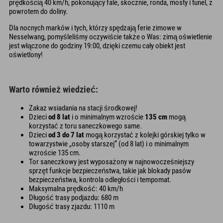
prędkością 40 km/h, pokonujący fale, skocznie, ronda, mosty i tunel, z
powrotem do doliny.
Dla nocnych marków i tych, którzy spędzają ferie zimowe w
Nesselwang, pomyśleliśmy oczywiście także o Was: zimą oświetlenie
jest włączone do godziny 19:00, dzięki czemu cały obiekt jest
oświetlony!
Warto również wiedzieć:
Zakaz wsiadania na stacji środkowej!
Dzieci
od 8 lat
i o minimalnym wzroście
135 cm
mogą
korzystać z toru saneczkowego same.
Dzieci
od 3 do 7 lat
mogą korzystać z kolejki górskiej tylko w
towarzystwie „osoby starszej” (od 8 lat) i o minimalnym
wzroście 135 cm.
Tor saneczkowy jest wyposażony w najnowocześniejszy
sprzęt funkcje bezpieczeństwa, takie jak blokady pasów
bezpieczeństwa, kontrola odległości i tempomat.
Maksymalna prędkość: 40 km/h
Długość trasy podjazdu: 680 m
Długość trasy zjazdu: 1110 m