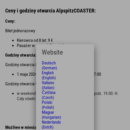
Ceny i godziny otwarcia AlpspitzCOASTER:
Ceny:
Bilet jednorazowy
Kierowca od 8 lat: 9 €
Pasażer w wieku 3-7 lat: 6 €
Website
Godziny otwarcia:
Deutsch
Godziny otwarcia latem
(German)
English
1 maja 2024 r. do 3 listopada 2024 r. - 10:00 - 17:00
(English)
Italiano
Godziny otwarcia w zima
(Italian)
Čeština
w weekendy i święta - oświetlenie czynne do godz. 19.00. H.
(Czech)
Cały obiekt jest oświetlony.
Polski
(Polish)
Magyar
(Hungarian)
Nederlands
(Dutch)
Możliwe w miesiącach