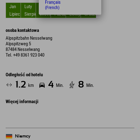
Français
Jan
Luty
Zniszczyć
kwiecień
Móc
Czerwiec
(French)
Lipiec
Sierpień
Wrzesień
Październik
Listopad
Grudzień
osoba kontaktowa
Alpspitzbahn Nesselwang
Alpspitzweg 5
87484 Nesselwang
Tel.
+49 8361 923 040
Odległość od hotelu
1.2
4
8
km
Min.
Min.
Więcej informacji
Niemcy