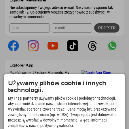
Explorer Newsletter
Wyślij e-mail
Nie udostępnimy Twojego adresu e-mail. Nie znosimy spamu tak
samo jak Ty. Obiecujemy! Możesz zrezygnować z subskrypcji w
dowolnym momencie.
Explorer App
Prześlij swoje #ExplorerMoments, My
Explorer To Go z przeglądem rezerwacji, listą
marzeń, przeglądem restauracji i wieloma
Używamy plików cookie i innych
innymi. Pobierz teraz!
technologii.
My i nasi partnerzy używamy plików cookie i podobnych technologii,
Czas na chwile odkrywcy
aby zapewnić działanie naszej strony internetowej, analizować ruch i
wyświetlać spersonalizowane treści. Dane mogą być przekazywane
166
4.634
km
zewnętrznym dostawcom (np. w USA). Twoja zgoda jest dobrowolna i
Jeziora górskie i baseny
Stoki do jazdy na nartach i
możesz ją wycofać w dowolnym momencie. Więcej informacji
rekreacyjne
snowboardzie
znajdziesz w naszej polityce prywatności.
8.991
km
97
%