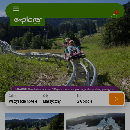
1
NOWOŚĆ: Stawka klimatyczna 10% premii za noclegi w przypadku podróży pociągiem
Gdzie
Gdy
Kto
Wszystkie hotele
Elastyczny
2 Goście