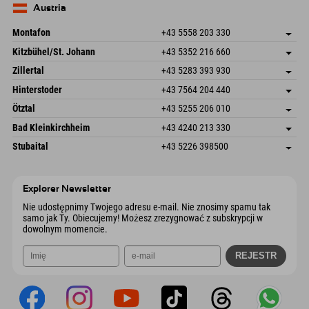
Niemcy
Książka
Austria
Wyślij e-mail
Montafon
+43 5558 203 330
Dorfstr. 127b
Zapisz adres
Kitzbühel/St. Johann
+43 5352 216 660
6793 Gaschurn/Montafon
Informacje o przyjeździe
Speckbacherstraße 87
Zapisz adres
Austria
Książka
Zillertal
+43 5283 393 930
6380 St. Johann in Tirol
Informacje o przyjeździe
Wyślij e-mail
Schmiedau 2
Zapisz adres
Austria
Książka
Hinterstoder
+43 7564 204 440
6272 Kaltenbach im Zillertal
Informacje o przyjeździe
Wyślij e-mail
Freizeitpark 10
Zapisz adres
Austria
Książka
Ötztal
+43 5255 206 010
4573 Hinterstoder
Informacje o przyjeździe
Wyślij e-mail
Gscheat 14
Zapisz adres
Austria
Książka
Bad Kleinkirchheim
+43 4240 213 330
6441 Umhausen
Informacje o przyjeździe
Wyślij e-mail
Dorfstraße 24
Zapisz adres
Austria
Książka
Stubaital
+43 5226 398500
9546 Bad Kleinkirchheim
Informacje o przyjeździe
Wyślij e-mail
Wiesenweg 6
Zapisz adres
Austria
Książka
6167 Neustift im Stubaital
Informacje o przyjeździe
Wyślij e-mail
Austria
Książka
Explorer Newsletter
Wyślij e-mail
Nie udostępnimy Twojego adresu e-mail. Nie znosimy spamu tak
samo jak Ty. Obiecujemy! Możesz zrezygnować z subskrypcji w
dowolnym momencie.