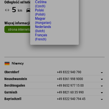
Čeština
Odległość od hotelu
(Czech)
5
8
Polski
km
Min.
(Polish)
Magyar
(Hungarian)
Więcej informacji
Nederlands
strona internetowa
(Dutch)
Français
Leaflet
| Map data © OpenStreetMap contributors
(French)
+
−
Niemcy
Oberstdorf
+49 8322 940 790
An der Breitach 3
Zapisz adres
Neuschwanstein
+49 8361 998 9000
87538 Fischen I. Allgäu
Informacje o przyjeździe
An der Riese 45
Zapisz adres
Niemcy
Książka
Berchtesgaden
+49 8652 977 15 00
87484 Nesselwang im Allgäu
Informacje o przyjeździe
Wyślij e-mail
Hofreitstr. 7
Zapisz adres
Niemcy
Książka
Garmisch
+49 8821 60 35 990
83471 Schönau am Königssee
Informacje o przyjeździe
Wyślij e-mail
Frickenstraße 22
Zapisz adres
Niemcy
Książka
Bayrischzell
+49 8322 940 794 45
82490 Farchant
Informacje o przyjeździe
Wyślij e-mail
Seebergstr. 17
Zapisz adres
Niemcy
Książka
83735 Bayrischzell
Informacje o przyjeździe
Wyślij e-mail