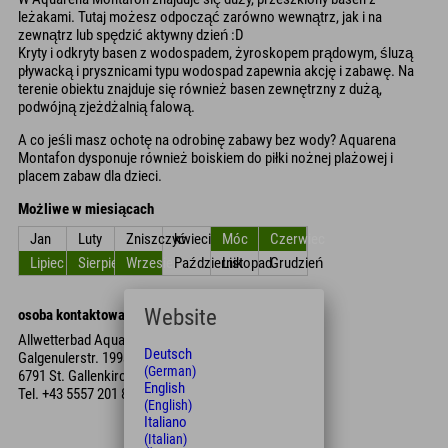
leżakami. Tutaj możesz odpocząć zarówno wewnątrz, jak i na
zewnątrz lub spędzić aktywny dzień :D
Kryty i odkryty basen z wodospadem, żyroskopem prądowym, śluzą
pływacką i prysznicami typu wodospad zapewnia akcję i zabawę. Na
terenie obiektu znajduje się również basen zewnętrzny z dużą,
podwójną zjeżdżalnią falową.
A co jeśli masz ochotę na odrobinę zabawy bez wody? Aquarena
Montafon dysponuje również boiskiem do piłki nożnej plażowej i
placem zabaw dla dzieci.
Możliwe w miesiącach
Jan
Luty
Zniszczyć
kwiecień
Móc
Czerwiec
Lipiec
Sierpień
Wrzesień
Październik
Listopad
Grudzień
Website
osoba kontaktowa
Allwetterbad Aquarena Montafon
Deutsch
Galgenulerstr. 199a
(German)
6791 St. Gallenkirch
English
Tel.
+43 5557 201 88
(English)
Italiano
(Italian)