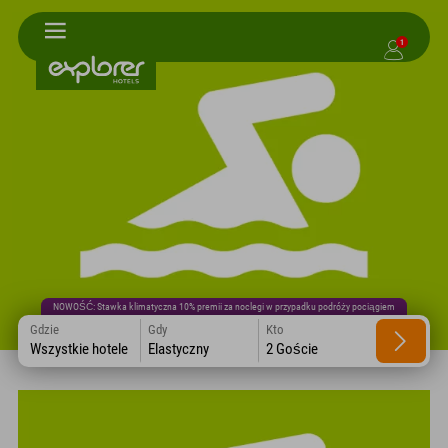
1
NOWOŚĆ: Stawka klimatyczna 10% premii za noclegi w przypadku podróży pociągiem
Gdzie
Gdy
Kto
Wszystkie hotele
Elastyczny
2 Goście