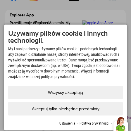
Explorer App
Prześlij swoje #ExplorerMoments, My
Explorer To Go z przeglądem rezerwacji, listą
marzeń, przeglądem restauracji i wieloma
Używamy plików cookie i innych
innymi. Pobierz teraz!
technologii.
My i nasi partnerzy używamy plików cookie i podobnych technologii,
Czas na chwile odkrywcy
aby zapewnić działanie naszej strony internetowej, analizować ruch i
wyświetlać spersonalizowane treści. Dane mogą być przekazywane
166
4.634
km
zewnętrznym dostawcom (np. w USA). Twoja zgoda jest dobrowolna i
Jeziora górskie i baseny
Stoki do jazdy na nartach i
możesz ją wycofać w dowolnym momencie. Więcej informacji
rekreacyjne
snowboardzie
znajdziesz w naszej polityce prywatności.
8.991
km
97
%
Szlaki do pieszych
Nasi goście nas polecają
wędrówek i wspinaczki
Wszyscy akceptują
górskiej
Akceptuj tylko niezbędne przedmioty
odcisk
Ochrona
Dostępność
naciskać
Certyfikaty
Praca
Polsk
danych
zrównoważonego
Ustawienia
·
Polityka prywatności
·
odcisk
rozwoju