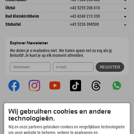
6272 Kaltenbach im Zillertal
Aankomstinformatie
E-mail verzenden
Freizeitpark 10
Adres opslaan
Oostenrijk
Booking
Ötztal
+43 5255 206 010
4573 Hinterstoder
Aankomstinformatie
E-mail verzenden
Gscheat 14
Adres opslaan
Oostenrijk
Booking
Bad Kleinkirchheim
+43 4240 213 330
6441 Umhausen
Aankomstinformatie
E-mail verzenden
Dorfstraße 24
Adres opslaan
Oostenrijk
Booking
Stubaital
+43 5226 398500
9546 Bad Kleinkirchheim
Aankomstinformatie
E-mail verzenden
Wiesenweg 6
Adres opslaan
Oostenrijk
Booking
6167 Neustift im Stubaital
Aankomstinformatie
E-mail verzenden
Oostenrijk
Booking
Explorer Newsletter
E-mail verzenden
We delen je e-mailadres niet. We haten spam net zo erg als jij.
Beloofd! Je kunt je op elk moment afmelden.
Explorer App
Wij gebruiken cookies en andere
Upload je #ExplorerMoments, Mijn Explorer
technologieën.
To Go met een boekingsoverzicht, bucketlist,
restaurantoverzicht en nog veel meer.
Wij en onze partners gebruiken cookies en vergelijkbare technologieën
Download nu!
om onze website te beheren, verkeer te analyseren en