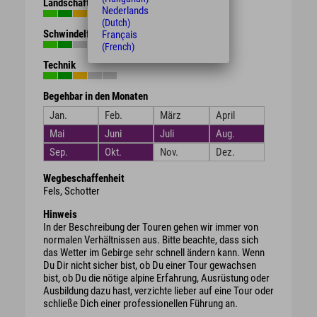
Landschaft
Nederlands
(Dutch)
Schwindelfreiheit
Français
(French)
Technik
Begehbar in den Monaten
Jan.
Feb.
März
April
Mai
Juni
Juli
Aug.
Sep.
Okt.
Nov.
Dez.
Wegbeschaffenheit
Fels, Schotter
Hinweis
In der Beschreibung der Touren gehen wir immer von
normalen Verhältnissen aus. Bitte beachte, dass sich
das Wetter im Gebirge sehr schnell ändern kann. Wenn
Du Dir nicht sicher bist, ob Du einer Tour gewachsen
bist, ob Du die nötige alpine Erfahrung, Ausrüstung oder
Ausbildung dazu hast, verzichte lieber auf eine Tour oder
schließe Dich einer professionellen Führung an.