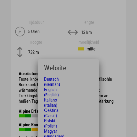
Tijdsduur
lengte
5 Uren
13 km
Hoogte
moeilijkheid
mittel
732 m
Website
Ausrüstung
Deutsch
Feste, knöchelhohe Bergschuhe mit guter Profilsohle
(German)
Rucksack Regenschutz, je nach Witterung evtl.
English
wärmende Kleidung oder Sonnenschutz ggf. 2
(English)
Trekkingstöcke ausreichend Getränke vor allem an
Italiano
heißen Tagen evtl. Brotzeit / Süßigkeiten zur Stärkung
(Italian)
Čeština
Alpine Erfahrung
(Czech)
Polski
Alpine Kondition
(Polish)
Magyar
(Hungarian)