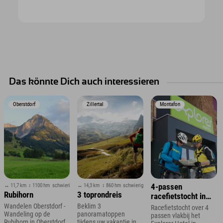
Das könnte Dich auch interessieren
Oberstdorf
Zillertal
Montafon
↔ 11,7 km
↕ 1100 hm
schwierig
↔ 14,3 km
↕ 860 hm
schwierig
4-passen
Rubihorn
3 toprondreis
racefietstocht in
Vorarlberg
Wandelen Oberstdorf -
Beklim 3
Racefietstocht over 4
Wandeling op de
panoramatoppen
passen vlakbij het
Rubihorn in Oberstdorf
tijdens uw vakantie in