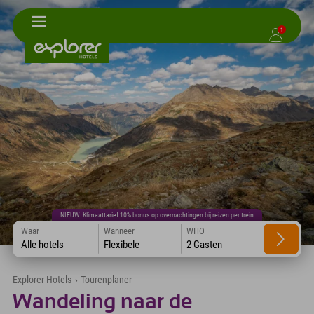
1
NIEUW: Klimaattarief 10% bonus op overnachtingen bij reizen per trein
Waar
Wanneer
WHO
Alle hotels
Flexibele
2 Gasten
Explorer Hotels
›
Tourenplaner
Wandeling naar de