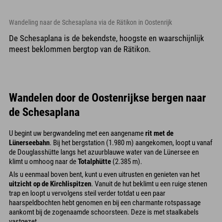
Wandeling naar de Schesaplana via de Rätikon in Oostenrijk
De Schesaplana is de bekendste, hoogste en waarschijnlijk
meest beklommen bergtop van de Rätikon.
Wandelen door de Oostenrijkse bergen naar
de Schesaplana
U begint uw bergwandeling met een aangename
rit met de
Lünerseebahn
. Bij het bergstation (1.980 m) aangekomen, loopt u vanaf
de Douglasshütte langs het azuurblauwe water van de Lünersee en
klimt u omhoog naar de
Totalphütte
(2.385 m).
Als u eenmaal boven bent, kunt u even uitrusten en genieten van het
uitzicht op de Kirchlispitzen
. Vanuit de hut beklimt u een ruige stenen
trap en loopt u vervolgens steil verder totdat u een paar
haarspeldbochten hebt genomen en bij een charmante rotspassage
aankomt bij de zogenaamde schoorsteen. Deze is met staalkabels
vastgezet.