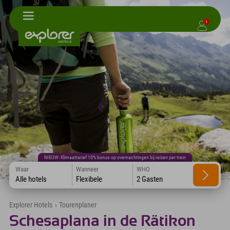
1
NIEUW: Klimaattarief 10% bonus op overnachtingen bij reizen per trein
Waar
Wanneer
WHO
Alle hotels
Flexibele
2 Gasten
Explorer Hotels
›
Tourenplaner
Schesaplana in de Rätikon