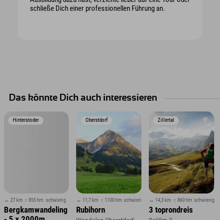
schließe Dich einer professionellen Führung an.
Das könnte Dich auch interessieren
Hinterstoder
Oberstdorf
Zillertal
↔ 27 km
↕ 855 hm
schwierig
↔ 11,7 km
↕ 1100 hm
schwierig
↔ 14,3 km
↕ 860 hm
schwierig
Bergkamwandeling
Rubihorn
3 toprondreis
- 5 x 2000m