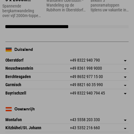
Wandelen Oberstdorf -
Beklim 3
toppen
Wandeling op de
panoramatoppen
Spannende
Rubihorn in Oberstdorf
tijdens uw vakantie in
bergkamwandeling
in de Allgäu
het Zillertal
over vijf 2000m-toppen
in Hinterstoder in
Opper-Oostenrijk
Duitsland
Oberstdorf
+49 8322 940 790
An der Breitach 3
Adres opslaan
Neuschwanstein
+49 8361 998 9000
87538 Fischen I. Allgäu
Aankomstinformatie
An der Riese 45
Adres opslaan
Duitsland
Booking
Berchtesgaden
+49 8652 977 15 00
87484 Nesselwang im Allgäu
Aankomstinformatie
E-mail verzenden
Hofreitstr. 7
Adres opslaan
Duitsland
Booking
Garmisch
+49 8821 60 35 990
83471 Schönau am Königssee
Aankomstinformatie
E-mail verzenden
Frickenstraße 22
Adres opslaan
Duitsland
Booking
Bayrischzell
+49 8322 940 794 45
82490 Farchant
Aankomstinformatie
E-mail verzenden
Seebergstr. 17
Adres opslaan
Duitsland
Booking
83735 Bayrischzell
Aankomstinformatie
E-mail verzenden
Duitsland
Booking
Oostenrijk
E-mail verzenden
Montafon
+43 5558 203 330
Dorfstr. 127b
Adres opslaan
Kitzbühel/St. Johann
+43 5352 216 660
6793 Gaschurn/Montafon
Aankomstinformatie