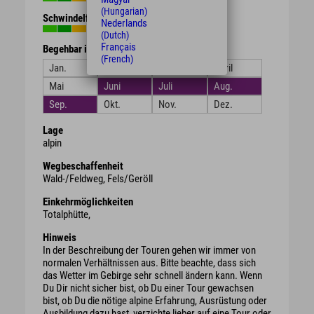
(Hungarian)
Schwindelfreiheit
Nederlands
(Dutch)
Français
Begehbar in den Monaten
(French)
Jan.
Feb.
März
April
Mai
Juni
Juli
Aug.
Sep.
Okt.
Nov.
Dez.
Lage
alpin
Wegbeschaffenheit
Wald-/Feldweg, Fels/Geröll
Einkehrmöglichkeiten
Totalphütte,
Hinweis
In der Beschreibung der Touren gehen wir immer von
normalen Verhältnissen aus. Bitte beachte, dass sich
das Wetter im Gebirge sehr schnell ändern kann. Wenn
Du Dir nicht sicher bist, ob Du einer Tour gewachsen
bist, ob Du die nötige alpine Erfahrung, Ausrüstung oder
Ausbildung dazu hast, verzichte lieber auf eine Tour oder