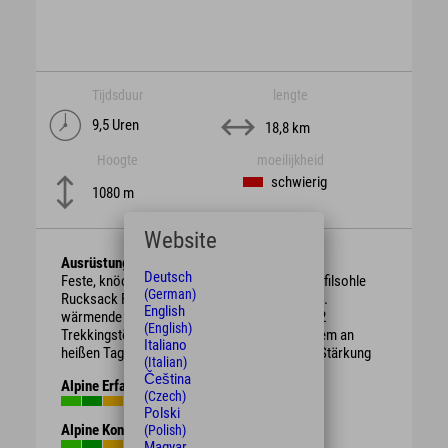
Tijdsduur
lengte
9,5 Uren
18,8 km
Hoogte
moeilijkheid
schwierig
1080 m
Website
Ausrüstung
Deutsch
Feste, knöchelhohe Bergschuhe mit guter Profilsohle
(German)
Rucksack Regenschutz, je nach Witterung evtl.
English
wärmende Kleidung oder Sonnenschutz ggf. 2
(English)
Trekkingstöcke ausreichend Getränke vor allem an
Italiano
heißen Tagen evtl. Brotzeit / Süßigkeiten zur Stärkung
(Italian)
Čeština
Alpine Erfahrung
(Czech)
Polski
Alpine Kondition
(Polish)
Magyar