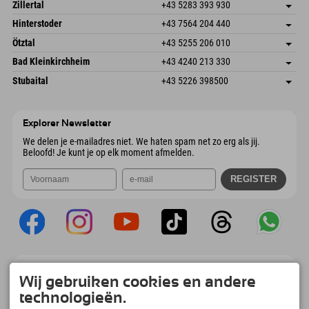
Speckbacherstraße 87
Adres opslaan
Oostenrijk
Booking
Zillertal
+43 5283 393 930
6380 St. Johann in Tirol
Aankomstinformatie
E-mail verzenden
Schmiedau 2
Adres opslaan
Oostenrijk
Booking
Hinterstoder
+43 7564 204 440
6272 Kaltenbach im Zillertal
Aankomstinformatie
E-mail verzenden
Freizeitpark 10
Adres opslaan
Oostenrijk
Booking
Ötztal
+43 5255 206 010
4573 Hinterstoder
Aankomstinformatie
E-mail verzenden
Gscheat 14
Adres opslaan
Oostenrijk
Booking
Bad Kleinkirchheim
+43 4240 213 330
6441 Umhausen
Aankomstinformatie
E-mail verzenden
Dorfstraße 24
Adres opslaan
Oostenrijk
Booking
Stubaital
+43 5226 398500
9546 Bad Kleinkirchheim
Aankomstinformatie
E-mail verzenden
Wiesenweg 6
Adres opslaan
Oostenrijk
Booking
6167 Neustift im Stubaital
Aankomstinformatie
E-mail verzenden
Oostenrijk
Booking
Explorer Newsletter
E-mail verzenden
We delen je e-mailadres niet. We haten spam net zo erg als jij.
Beloofd! Je kunt je op elk moment afmelden.
Explorer App
Wij gebruiken cookies en andere
Upload je #ExplorerMoments, Mijn Explorer
technologieën.
To Go met een boekingsoverzicht, bucketlist,
restaurantoverzicht en nog veel meer.