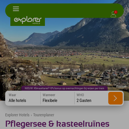
1
NIEUW: Klimaattarief 10% bonus op overnachtingen bij reizen per trein
Waar
Wanneer
WHO
Alle hotels
Flexibele
2 Gasten
Explorer Hotels
›
Tourenplaner
Pflegersee & kasteelruïnes