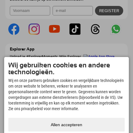
Explorer App
Upload je #ExplorerMoments, Mijn Explorer
To Go met een boekingsoverzicht, bucketlist,
Wij gebruiken cookies en andere
restaurantoverzicht en nog veel meer.
Download nu!
technologieën.
Wij en onze partners gebruiken cookies en vergelijkbare technologieën
om onze website te beheren, verkeer te analyseren en
Tijd voor ontdekkingsmomenten
gepersonaliseerde content weer te geven. Gegevens kunnen worden
166
4.634
km
overgedragen aan externe dienstverleners (bijvoorbeeld in de VS). Uw
Bergmeren en
Pistes voor skiën en
toestemming is vrijwillig en kan op elk moment worden ingetrokken.
avonturenzwembaden
snowboarden
Zie ons privacybeleid voor meer informatie.
8.991
km
97
%
Paden voor wandelen en
Onze gasten bevelen ons
bergbeklimmen
aan
Allen accepteren