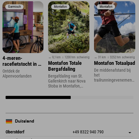
Garmisch
Montafon
Montafon
↔ 9,1 km
↕ 1200 hm
schwierig
↔ 31 km
↕ 3252 hm
schwierig
4-meren-
Montafon Totale
Montafon Totaalpad
racefietstocht in de
Bergafdaling
Zugspitze-regio
De middenafstand bij
Ontdek de
het
Alpenvoorlanden
Bergafdaling van St.
trailrunningevenement
Gallenkirch naar Nova
in Montafon in
Stoba in Montafon,
Vorarlberg
Vorarlberg
Duitsland
Oberstdorf
+49 8322 940 790
An der Breitach 3
Adres opslaan