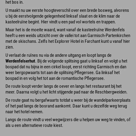
het bos in.
U maakt nu uw eerste hoogteverschil over een brede bosweg, alvorens
u bij de eerstvolgende gelegenheid linksaf slaat en de klim naar de
kasteelruïne begint. Hier vindt u een pad vol wortels en trappen.
Maar het is de moeite waard, want vanaf de kasteelruïne Werdenfels
heeft u een weids uitzicht over de vallei tot aan Garmisch-Partenkirchen
met de skischans. Zelfs het Explorer Hotel in Farchant kunt u vanaf hier
zien.
U verlaat de ruïnes nu via de andere uitgang en loopt langs de
Werdenfelserhut
. Bij de volgende splitsing gaat u linksaf en volgt u het
bospad dat nu bijna in een cirkel loopt, eerst richting Garmisch en dan
weer bergopwaarts tot aan de splitsing Pflegersee. Ga linksaf het
bospad in en volg het tot aan de romantische Pflegersee.
De route loopt verder langs de oever en langs het restaurant bij het
meer. Daarna volgt u het licht stijgende pad naar de Reschbergweiden.
De route gaat nu bergafwaarts totdat u weer bij de wandelparkeerplaats
of het pad langs de bosrand aankomt. Daar kunt u dezelfde weg terug
naar het hotel nemen.
Langs de route vindt u veel wegwijzers die u helpen uw weg te vinden, of
als u een alternatieve route kiest.