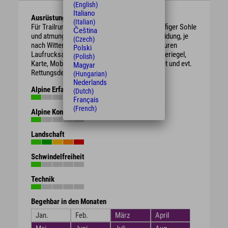
(English)
Italiano
Ausrüstung
(Italian)
Für Trailrunning geeignete Laufschuhe mit griffiger Sohle
Čeština
und atmungsaktive und wetterfeste Laufbekleidung, je
(Czech)
nach Witterung mehrschichtig. Für längere Touren
Polski
Laufrucksack mit ausreichend Wasser, Energieriegel,
(Polish)
Karte, Mobiltelefon, Stirnlampe, Erste-Hilfe-Set und evt.
Magyar
Rettungsdecke.
(Hungarian)
Nederlands
Alpine Erfahrung
(Dutch)
Français
(French)
Alpine Kondition
Landschaft
Schwindelfreiheit
Technik
Begehbar in den Monaten
Jan.
Feb.
März
April