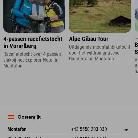
↔
4-passen racefietstocht
Alpe Gibau Tour
B
in Vorarlberg
Uitdagende mountainbiketocht
S
door het wildromantische
Racefietstocht over 4 passen
Ganifertal in Montafon
vlakbij het Explorer Hotel in
V
Montafon
B
d
K
Oostenrijk
Montafon
+43 5558 203 330
Dorfstr. 127b
Adres opslaan