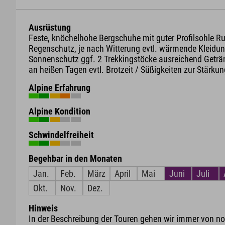
Ausrüstung
Feste, knöchelhohe Bergschuhe mit guter Profilsohle R
Regenschutz, je nach Witterung evtl. wärmende Kleidun
Sonnenschutz ggf. 2 Trekkingstöcke ausreichend Geträ
an heißen Tagen evtl. Brotzeit / Süßigkeiten zur Stärku
Alpine Erfahrung
Alpine Kondition
Schwindelfreiheit
Begehbar in den Monaten
Jan.
Feb.
März
April
Mai
Juni
Juli
Okt.
Nov.
Dez.
Hinweis
In der Beschreibung der Touren gehen wir immer von nor