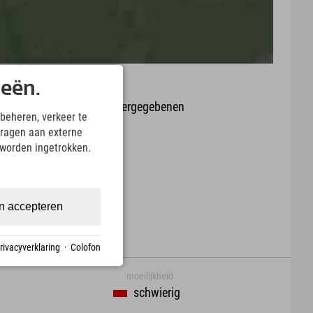
ieën.
it oder Aktualität der wiedergegebenen
beheren, verkeer te
arte.
ragen aan externe
 worden ingetrokken.
Download
n accepteren
rivacyverklaring
·
Colofon
moeilijkheid
schwierig