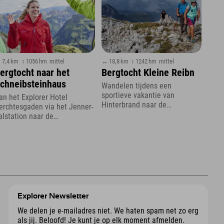
 7,4 km
↕ 1056 hm
mittel
↔ 18,8 km
↕ 1242 hm
mittel
ergtocht naar het
Bergtocht Kleine Reibn
chneibsteinhaus
Wandelen tijdens een
sportieve vakantie van
an het Explorer Hotel
Hinterbrand naar de
erchtesgaden via het Jenner-
Jennersattel door het
alstation naar de
Berchtesgadener Land
önigsbachalm en verder
Explorer Newsletter
We delen je e-mailadres niet. We haten spam net zo erg
als jij. Beloofd! Je kunt je op elk moment afmelden.