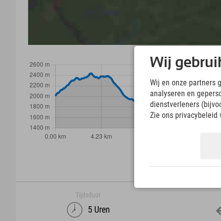
Wij gebrui
Wij en onze partners 
analyseren en gepers
dienstverleners (bijv
Zie ons privacybeleid 
Tijdsduur
5 Uren