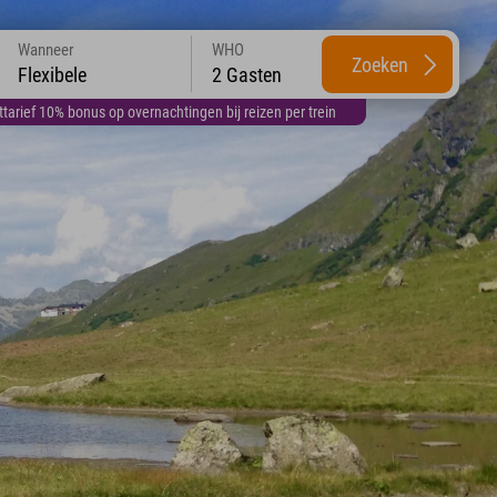
Wanneer
WHO
Zoeken
Flexibele
2 Gasten
arief 10% bonus op overnachtingen bij reizen per trein