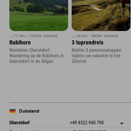
↔ 11,7 km
↕ 1100 hm
schwierig
↔ 14,3 km
↕ 860 hm
schwierig
Rubihorn
3 toprondreis
Wandelen Oberstdorf -
Beklim 3 panoramatoppen
Wandeling op de Rubihorn in
tijdens uw vakantie in het
Oberstdorf in de Allgäu
Zillertal
Duitsland
Oberstdorf
+49 8322 940 790
An der Breitach 3
Adres opslaan