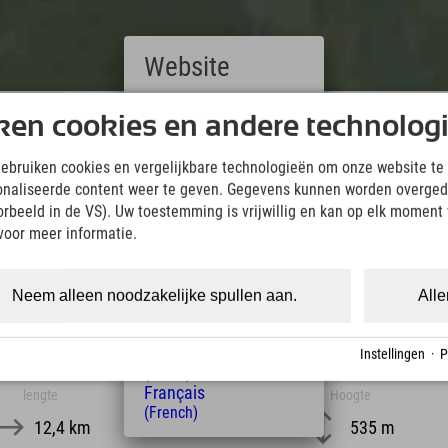
Website
Deutsch
ken cookies en andere technolog
Downloads
(German)
English
Wir übernehmen keine Haftung für die Richtigkeit, Vollständigke
gebruiken cookies en vergelijkbare technologieën om onze website te 
(English)
Informationen. Wir empfehlen die Mitnahme einer zusätzlichen K
onaliseerde content weer te geven. Gegevens kunnen worden overged
Italiano
(Italian)
oorbeeld in de VS). Uw toestemming is vrijwillig en kan op elk moment
KML Download
GPX 
Čeština
voor meer informatie.
(Czech)
Polski
(Polish)
Neem alleen noodzakelijke spullen aan.
Alle
Magyar
(Hungarian)
Nederlands
Instellingen
·
P
(Dutch)
Français
lengte
Hoogte
(French)
12,4 km
535 m