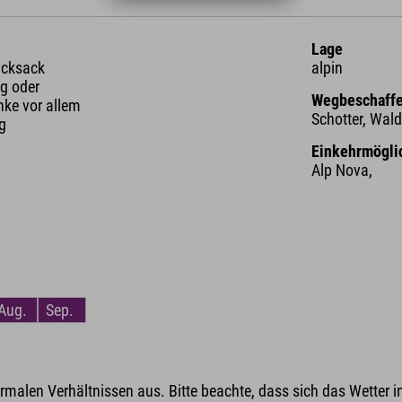
Lage
ucksack
alpin
g oder
Wegbeschaffe
nke vor allem
Schotter, Wald
ng
Einkehrmögli
Alp Nova,
Aug.
Sep.
malen Verhältnissen aus. Bitte beachte, dass sich das Wetter i