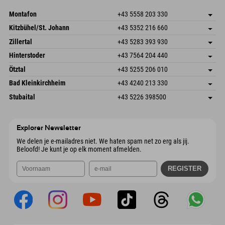
E-mail verzenden
Montafon
+43 5558 203 330
Dorfstr. 127b
Adres opslaan
Kitzbühel/St. Johann
+43 5352 216 660
6793 Gaschurn/Montafon
Aankomstinformatie
Speckbacherstraße 87
Adres opslaan
Oostenrijk
Booking
Zillertal
+43 5283 393 930
6380 St. Johann in Tirol
Aankomstinformatie
E-mail verzenden
Schmiedau 2
Adres opslaan
Oostenrijk
Booking
Hinterstoder
+43 7564 204 440
6272 Kaltenbach im Zillertal
Aankomstinformatie
E-mail verzenden
Freizeitpark 10
Adres opslaan
Oostenrijk
Booking
Ötztal
+43 5255 206 010
4573 Hinterstoder
Aankomstinformatie
E-mail verzenden
Gscheat 14
Adres opslaan
Oostenrijk
Booking
Bad Kleinkirchheim
+43 4240 213 330
6441 Umhausen
Aankomstinformatie
E-mail verzenden
Dorfstraße 24
Adres opslaan
Oostenrijk
Booking
Stubaital
+43 5226 398500
9546 Bad Kleinkirchheim
Aankomstinformatie
E-mail verzenden
Wiesenweg 6
Adres opslaan
Oostenrijk
Booking
6167 Neustift im Stubaital
Aankomstinformatie
E-mail verzenden
Oostenrijk
Booking
Explorer Newsletter
E-mail verzenden
We delen je e-mailadres niet. We haten spam net zo erg als jij.
Beloofd! Je kunt je op elk moment afmelden.