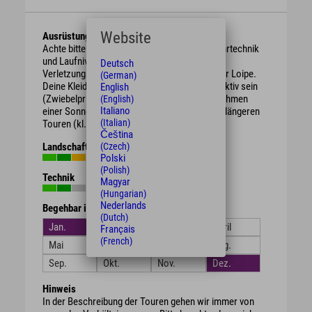
Website
Ausrüstung
Achte bitte darauf Deine Ausrüstung nach Fahrtechnik
und Laufniveau zu wählen, dies senkt das
Deutsch
Verletzungsrisiko und erhöht den Spaß auf der Loipe.
(German)
Deine Kleidung sollte winddicht und atmungsaktiv sein
English
(Zwiebelprinzip). Wir empfehlen Dir das Mitnehmen
(English)
Italiano
einer Sonnenbrille, genauso wie Getränke bei längeren
(Italian)
Touren (kl. Rucksack, oder Trinkgürtel).
Čeština
Landschaft
(Czech)
Polski
(Polish)
Technik
Magyar
(Hungarian)
Nederlands
Begehbar in den Monaten
(Dutch)
Jan.
Feb.
März
April
Français
(French)
Mai
Juni
Juli
Aug.
Sep.
Okt.
Nov.
Dez.
Hinweis
In der Beschreibung der Touren gehen wir immer von