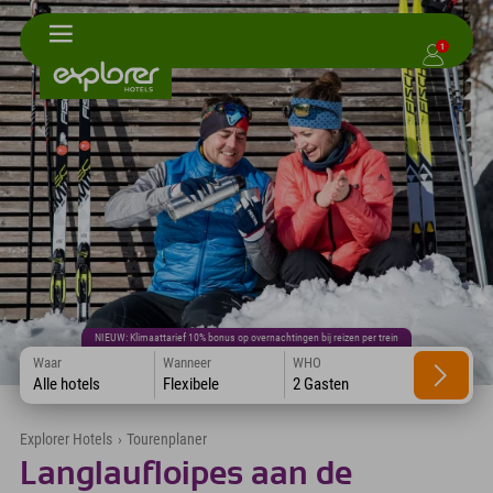
1
NIEUW: Klimaattarief 10% bonus op overnachtingen bij reizen per trein
Waar
Wanneer
WHO
Alle hotels
Flexibele
2 Gasten
Explorer Hotels
›
Tourenplaner
Langlaufloipes aan de