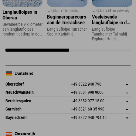
↔ 1,8 km
↕ 1 hm
leicht
↔ 4,3 km
↕ 85 hm
schwierig
Langlaufloipes in
Beginnersparcours
Veeleisende
Oberau
aan de Turrachsee
langlaufloipe in de
Gevarieerde 9 kilometer
Tannheimervallei
aan langlaufloipes
Langlaufloipe Turracher
Langlaufloipe
rondom het dorp in de
See in Karinthië
Tannheimer Tal nabij
Berchtesgadener Alpen
Explorer Hotel
Neuschwanstein
Duitsland
Oberstdorf
+49 8322 940 790
An der Breitach 3
Adres opslaan
Neuschwanstein
+49 8361 998 9000
87538 Fischen I. Allgäu
Aankomstinformatie
An der Riese 45
Adres opslaan
Duitsland
Booking
Berchtesgaden
+49 8652 977 15 00
87484 Nesselwang im Allgäu
Aankomstinformatie
E-mail verzenden
Hofreitstr. 7
Adres opslaan
Duitsland
Booking
Garmisch
+49 8821 60 35 990
83471 Schönau am Königssee
Aankomstinformatie
E-mail verzenden
Frickenstraße 22
Adres opslaan
Duitsland
Booking
Bayrischzell
+49 8322 940 794 45
82490 Farchant
Aankomstinformatie
E-mail verzenden
Seebergstr. 17
Adres opslaan
Duitsland
Booking
83735 Bayrischzell
Aankomstinformatie
E-mail verzenden
Duitsland
Booking
Oostenrijk