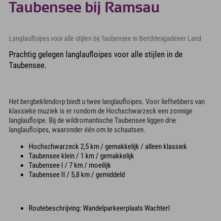
Taubensee bij Ramsau
Langlaufloipes voor alle stijlen bij Taubensee in Berchtesgadener Land
Prachtig gelegen langlaufloipes voor alle stijlen in de
Taubensee.
Het bergbeklimdorp biedt u twee langlaufloipes. Voor liefhebbers van
klassieke muziek is er rondom de Hochschwarzeck een zonnige
langlaufloipe. Bij de wildromantische Taubensee liggen drie
langlaufloipes, waaronder één om te schaatsen.
Hochschwarzeck 2,5 km / gemakkelijk / alleen klassiek
Taubensee klein / 1 km / gemakkelijk
Taubensee I / 7 km / moeilijk
Taubensee II / 5,8 km / gemiddeld
Routebeschrijving: Wandelparkeerplaats Wachterl